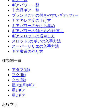
ギアパワー一覧
非売品ギア一覧
ブランドごとの付きやすいギアパワー
ギアのレア度の上げ方
ギアパワーのかけら集め
ギアパワーの付け方/付け直し
ギアスロットの増やし方
スロット3のギアの入手方法
スーパーサザエの入手方法
ギア厳選のやり方
種類別一覧
アタマ(頭)
フク(服)
クツ(靴)
星0(無印)ギア
星1ギア
星2ギア
お役立ち