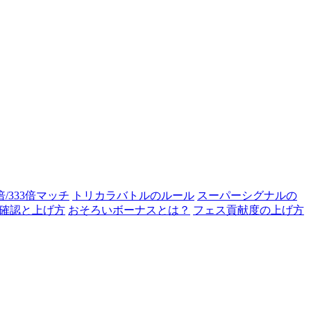
0倍/333倍マッチ
トリカラバトルのルール
スーパーシグナルの
確認と上げ方
おそろいボーナスとは？
フェス貢献度の上げ方