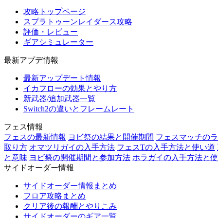
攻略トップページ
スプラトゥーンレイダース攻略
評価・レビュー
ギアシミュレーター
最新アプデ情報
最新アップデート情報
イカフローの効果とやり方
新武器/追加武器一覧
Switch2の違いとフレームレート
フェス情報
フェスの最新情報
ヨビ祭の結果と開催期間
フェスマッチのラ
取り方
オマツリガイの入手方法
フェスTの入手方法と使い道
と意味
ヨビ祭の開催期間と参加方法
ホラガイの入手方法と使
サイドオーダー情報
サイドオーダー情報まとめ
フロア攻略まとめ
クリア後の報酬とやりこみ
サイドオーダーのギア一覧