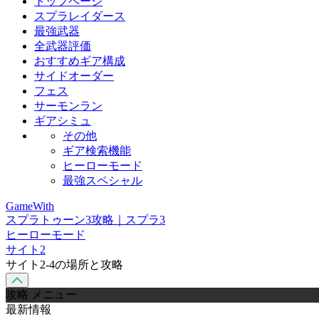
トップページ
スプラレイダース
最強武器
全武器評価
おすすめギア構成
サイドオーダー
フェス
サーモンラン
ギアシミュ
その他
ギア検索機能
ヒーローモード
最強スペシャル
GameWith
スプラトゥーン3攻略｜スプラ3
ヒーローモード
サイト2
サイト2-4の場所と攻略
攻略 メニュー
最新情報