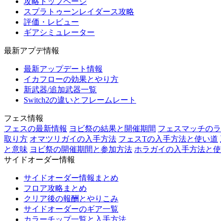
攻略トップページ
スプラトゥーンレイダース攻略
評価・レビュー
ギアシミュレーター
最新アプデ情報
最新アップデート情報
イカフローの効果とやり方
新武器/追加武器一覧
Switch2の違いとフレームレート
フェス情報
フェスの最新情報
ヨビ祭の結果と開催期間
フェスマッチのラ
取り方
オマツリガイの入手方法
フェスTの入手方法と使い道
と意味
ヨビ祭の開催期間と参加方法
ホラガイの入手方法と使
サイドオーダー情報
サイドオーダー情報まとめ
フロア攻略まとめ
クリア後の報酬とやりこみ
サイドオーダーのギア一覧
カラーチップ一覧と入手方法