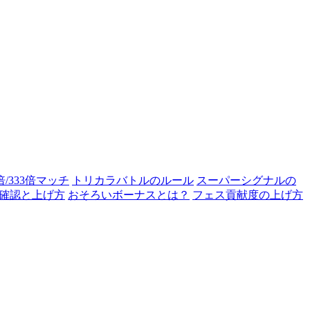
0倍/333倍マッチ
トリカラバトルのルール
スーパーシグナルの
確認と上げ方
おそろいボーナスとは？
フェス貢献度の上げ方