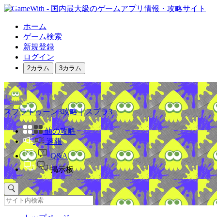
ホーム
ゲーム検索
新規登録
ログイン
2カラム
3カラム
スプラトゥーン3攻略｜スプラ3
他の攻略
速報
Q&A
掲示板