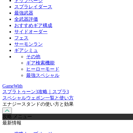
トップページ
スプラレイダース
最強武器
全武器評価
おすすめギア構成
サイドオーダー
フェス
サーモンラン
ギアシミュ
その他
ギア検索機能
ヒーローモード
最強スペシャル
GameWith
スプラトゥーン3攻略｜スプラ3
スペシャルウェポン一覧と使い方
エナジースタンドの使い方と効果
攻略 メニュー
最新情報