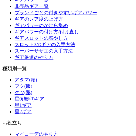
非売品ギア一覧
ブランドごとの付きやすいギアパワー
ギアのレア度の上げ方
ギアパワーのかけら集め
ギアパワーの付け方/付け直し
ギアスロットの増やし方
スロット3のギアの入手方法
スーパーサザエの入手方法
ギア厳選のやり方
種類別一覧
アタマ(頭)
フク(服)
クツ(靴)
星0(無印)ギア
星1ギア
星2ギア
お役立ち
マイコーデのやり方