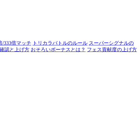
0倍/333倍マッチ
トリカラバトルのルール
スーパーシグナルの
確認と上げ方
おそろいボーナスとは？
フェス貢献度の上げ方