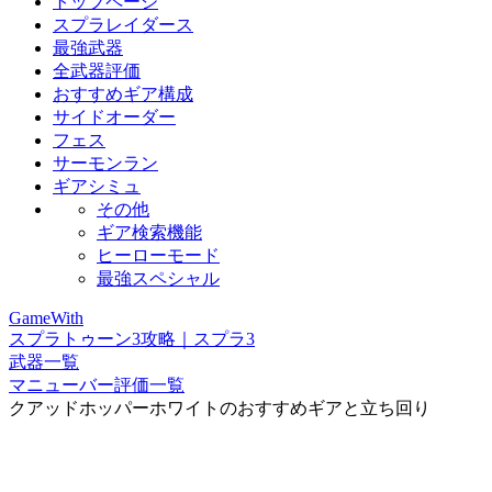
トップページ
スプラレイダース
最強武器
全武器評価
おすすめギア構成
サイドオーダー
フェス
サーモンラン
ギアシミュ
その他
ギア検索機能
ヒーローモード
最強スペシャル
GameWith
スプラトゥーン3攻略｜スプラ3
武器一覧
マニューバー評価一覧
クアッドホッパーホワイトのおすすめギアと立ち回り