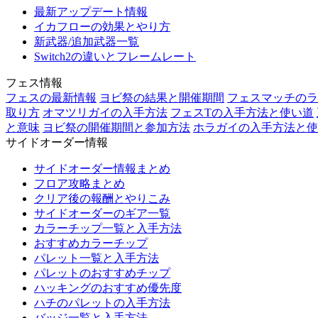
最新アップデート情報
イカフローの効果とやり方
新武器/追加武器一覧
Switch2の違いとフレームレート
フェス情報
フェスの最新情報
ヨビ祭の結果と開催期間
フェスマッチのラ
取り方
オマツリガイの入手方法
フェスTの入手方法と使い道
と意味
ヨビ祭の開催期間と参加方法
ホラガイの入手方法と使
サイドオーダー情報
サイドオーダー情報まとめ
フロア攻略まとめ
クリア後の報酬とやりこみ
サイドオーダーのギア一覧
カラーチップ一覧と入手方法
おすすめカラーチップ
パレット一覧と入手方法
パレットのおすすめチップ
ハッキングのおすすめ優先度
ハチのパレットの入手方法
バッジ一覧と入手方法