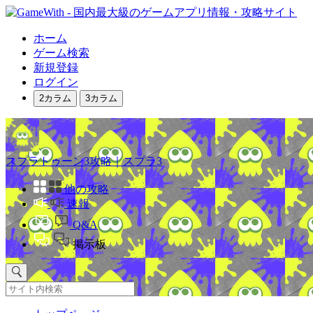
ホーム
ゲーム検索
新規登録
ログイン
2カラム
3カラム
スプラトゥーン3攻略｜スプラ3
他の攻略
速報
Q&A
掲示板