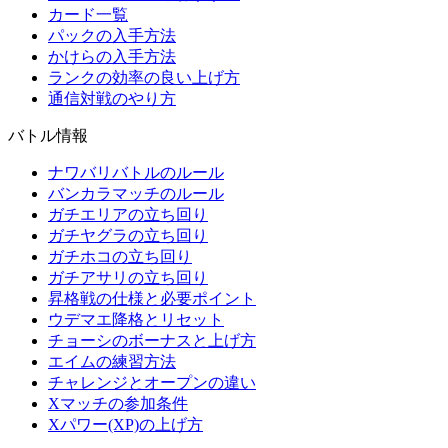
カード一覧
パックの入手方法
かけらの入手方法
ランクの効率の良い上げ方
通信対戦のやり方
バトル情報
ナワバリバトルのルール
バンカラマッチのルール
ガチエリアの立ち回り
ガチヤグラの立ち回り
ガチホコの立ち回り
ガチアサリの立ち回り
昇格戦の仕様と必要ポイント
ウデマエ降格とリセット
チョーシのボーナスと上げ方
エイムの練習方法
チャレンジとオープンの違い
Xマッチの参加条件
Xパワー(XP)の上げ方