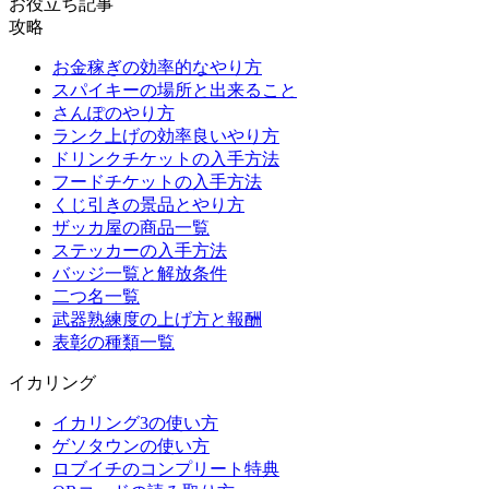
お役立ち記事
攻略
お金稼ぎの効率的なやり方
スパイキーの場所と出来ること
さんぽのやり方
ランク上げの効率良いやり方
ドリンクチケットの入手方法
フードチケットの入手方法
くじ引きの景品とやり方
ザッカ屋の商品一覧
ステッカーの入手方法
バッジ一覧と解放条件
二つ名一覧
武器熟練度の上げ方と報酬
表彰の種類一覧
イカリング
イカリング3の使い方
ゲソタウンの使い方
ロブイチのコンプリート特典