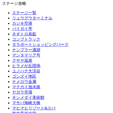
ステージ攻略
ステージ一覧
リュウグウターミナル
カジキ空港
バイガイ亭
ネギトロ炭鉱
コンブトラック
タラポートショッピングパーク
ナンプラー遺跡
マンタマリア号
クサヤ温泉
ヒラメが丘団地
ユノハナ大渓谷
ゴンズイ地区
ナメロウ金属
マテガイ放水路
ヤガラ市場
キンメダイ美術館
マサバ海峡大橋
マヒマヒリゾート&スパ