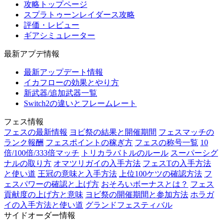
攻略トップページ
スプラトゥーンレイダース攻略
評価・レビュー
ギアシミュレーター
最新アプデ情報
最新アップデート情報
イカフローの効果とやり方
新武器/追加武器一覧
Switch2の違いとフレームレート
フェス情報
フェスの最新情報
ヨビ祭の結果と開催期間
フェスマッチの
ランク報酬
フェスポイントの稼ぎ方
フェスの称号一覧
10
倍/100倍/333倍マッチ
トリカラバトルのルール
スーパーシグ
ナルの取り方
オマツリガイの入手方法
フェスTの入手方法
と使い道
王冠の意味と入手方法
上位100ケツの確認方法
フ
ェスパワーの確認と上げ方
おそろいボーナスとは？
フェス
貢献度の上げ方と意味
ヨビ祭の開催期間と参加方法
ホラガ
イの入手方法と使い道
グランドフェスティバル
サイドオーダー情報