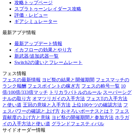
攻略トップページ
スプラトゥーンレイダース攻略
評価・レビュー
ギアシミュレーター
最新アプデ情報
最新アップデート情報
イカフローの効果とやり方
新武器/追加武器一覧
Switch2の違いとフレームレート
フェス情報
フェスの最新情報
ヨビ祭の結果と開催期間
フェスマッチの
ランク報酬
フェスポイントの稼ぎ方
フェスの称号一覧
10
倍/100倍/333倍マッチ
トリカラバトルのルール
スーパーシグ
ナルの取り方
オマツリガイの入手方法
フェスTの入手方法
と使い道
王冠の意味と入手方法
上位100ケツの確認方法
フ
ェスパワーの確認と上げ方
おそろいボーナスとは？
フェス
貢献度の上げ方と意味
ヨビ祭の開催期間と参加方法
ホラガ
イの入手方法と使い道
グランドフェスティバル
サイドオーダー情報