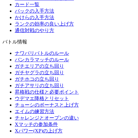
カード一覧
パックの入手方法
かけらの入手方法
ランクの効率の良い上げ方
通信対戦のやり方
バトル情報
ナワバリバトルのルール
バンカラマッチのルール
ガチエリアの立ち回り
ガチヤグラの立ち回り
ガチホコの立ち回り
ガチアサリの立ち回り
昇格戦の仕様と必要ポイント
ウデマエ降格とリセット
チョーシのボーナスと上げ方
エイムの練習方法
チャレンジとオープンの違い
Xマッチの参加条件
Xパワー(XP)の上げ方