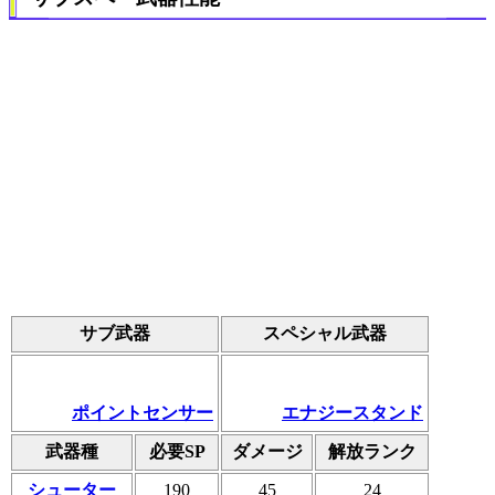
サブ武器
スペシャル武器
ポイントセンサー
エナジースタンド
武器種
必要SP
ダメージ
解放ランク
シューター
190
45
24