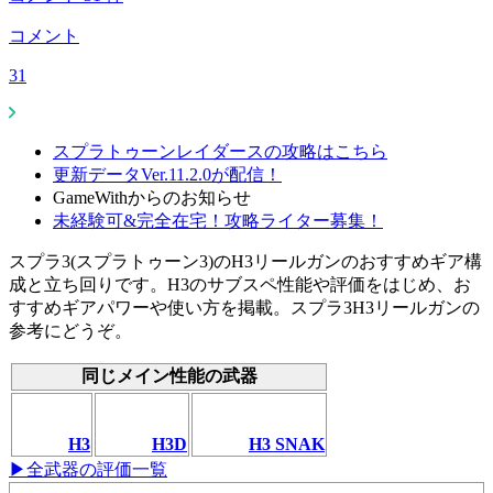
コメント
31
スプラトゥーンレイダースの攻略はこちら
更新データVer.11.2.0が配信！
GameWithからのお知らせ
未経験可&完全在宅！攻略ライター募集！
スプラ3(スプラトゥーン3)のH3リールガンのおすすめギア構
成と立ち回りです。H3のサブスペ性能や評価をはじめ、お
すすめギアパワーや使い方を掲載。スプラ3H3リールガンの
参考にどうぞ。
同じメイン性能の武器
H3
H3D
H3 SNAK
▶全武器の評価一覧