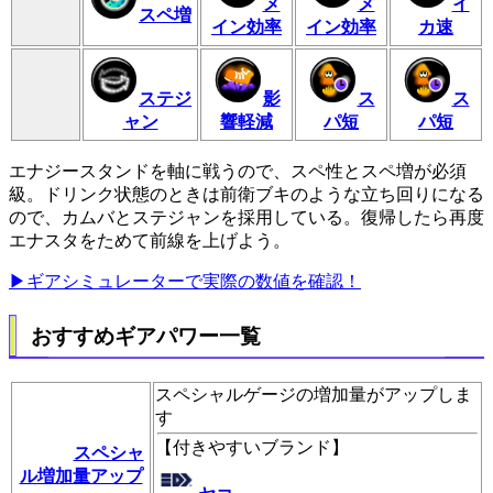
メ
メ
イ
スペ増
イン効率
イン効率
カ速
ステジ
影
ス
ス
ャン
響軽減
パ短
パ短
エナジースタンドを軸に戦うので、スペ性とスペ増が必須
級。ドリンク状態のときは前衛ブキのような立ち回りになる
ので、カムバとステジャンを採用している。復帰したら再度
エナスタをためて前線を上げよう。
▶ギアシミュレーターで実際の数値を確認！
おすすめギアパワー一覧
スペシャルゲージの増加量がアップしま
す
【
付きやすいブランド
】
スペシャ
ル増加量アップ