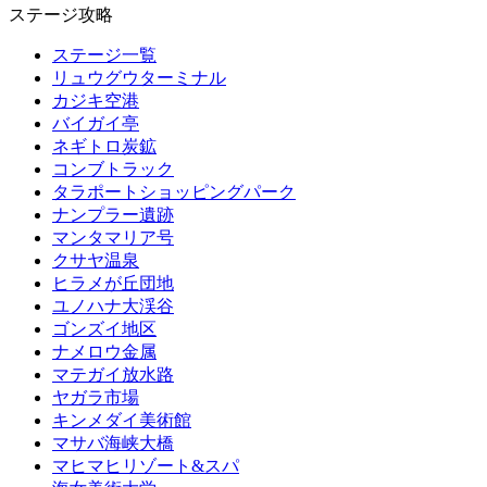
ステージ攻略
ステージ一覧
リュウグウターミナル
カジキ空港
バイガイ亭
ネギトロ炭鉱
コンブトラック
タラポートショッピングパーク
ナンプラー遺跡
マンタマリア号
クサヤ温泉
ヒラメが丘団地
ユノハナ大渓谷
ゴンズイ地区
ナメロウ金属
マテガイ放水路
ヤガラ市場
キンメダイ美術館
マサバ海峡大橋
マヒマヒリゾート&スパ