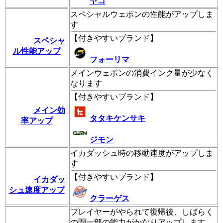
ヤコ
スペシャルウェポンの性能がアップしま
す
【
付きやすいブランド
】
スペシャ
ル性能アップ
フォーリマ
メインウェポンの消費インク量が少なく
なります
【
付きやすいブランド
】
メイン効
タタキケンサキ
率アップ
ジモン
イカダッシュ時の移動速度がアップしま
す
【
付きやすいブランド
】
イカダッ
シュ速度アップ
クラーゲス
プレイヤーがやられて復帰後、しばらく
の間一部の能力がかなりアップします