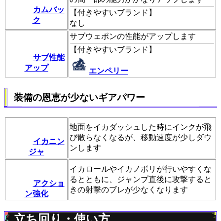
カムバッ
【
付きやすいブランド
】
ク
なし
サブウェポンの性能がアップします
【
付きやすいブランド
】
サブ性能
アップ
エンペリー
装備の恩恵が少ないギアパワー
地面をイカダッシュした時にインクが飛
び散らなくなるが、移動速度が少しダウ
イカニン
ンします
ジャ
イカロールやイカノボリが行いやすくな
るとともに、ジャンプ直後に攻撃すると
アクショ
きの射撃のブレが少なくなります
ン強化
立ち回り・使い方