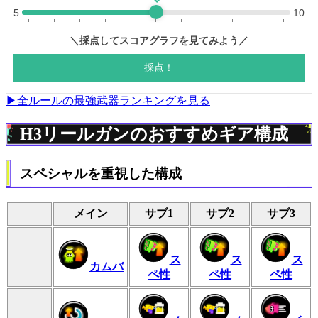
▶全ルールの最強武器ランキングを見る
H3リールガンのおすすめギア構成
スペシャルを重視した構成
メイン
サブ1
サブ2
サブ3
ス
ス
ス
カムバ
ペ性
ペ性
ペ性