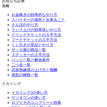
お役立ち記事
攻略
お金稼ぎの効率的なやり方
スパイキーの場所と出来ること
さんぽのやり方
ランク上げの効率良いやり方
ドリンクチケットの入手方法
フードチケットの入手方法
くじ引きの景品とやり方
ザッカ屋の商品一覧
ステッカーの入手方法
バッジ一覧と解放条件
二つ名一覧
武器熟練度の上げ方と報酬
表彰の種類一覧
イカリング
イカリング3の使い方
ゲソタウンの使い方
ロブイチのコンプリート特典