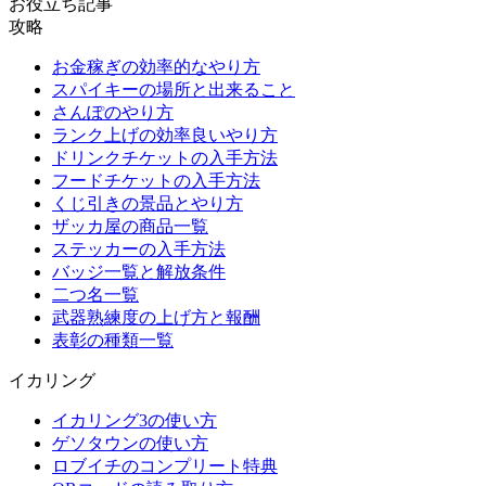
お役立ち記事
攻略
お金稼ぎの効率的なやり方
スパイキーの場所と出来ること
さんぽのやり方
ランク上げの効率良いやり方
ドリンクチケットの入手方法
フードチケットの入手方法
くじ引きの景品とやり方
ザッカ屋の商品一覧
ステッカーの入手方法
バッジ一覧と解放条件
二つ名一覧
武器熟練度の上げ方と報酬
表彰の種類一覧
イカリング
イカリング3の使い方
ゲソタウンの使い方
ロブイチのコンプリート特典