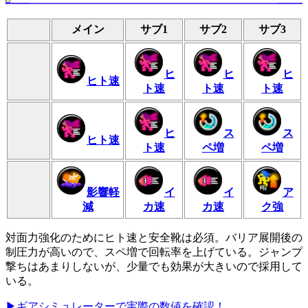
メイン
サブ1
サブ2
サブ3
ヒ
ヒ
ヒ
ヒト速
ト速
ト速
ト速
ヒ
ス
ス
ヒト速
ト速
ペ増
ペ増
影響軽
イ
イ
ア
減
カ速
カ速
ク強
対面力強化のためにヒト速と安全靴は必須。バリア展開後の
制圧力が高いので、スペ増で回転率を上げている。ジャンプ
撃ちはあまりしないが、少量でも効果が大きいので採用して
いる。
▶ギアシミュレーターで実際の数値を確認！