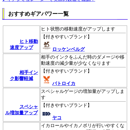
おすすめギアパワー一覧
ヒト状態の移動速度がアップします
【
付きやすいブランド
】
ヒト移動
速度アップ
ロッケンベルグ
相手のインクをふんだ時のダメージや移
動速度の減少量が少なくなります
【
付きやすいブランド
】
相手イン
ク影響軽減
バトロイカ
スペシャルゲージの増加量がアップしま
す
【
付きやすいブランド
】
スペシャ
ル増加量アップ
ヤコ
イカロールやイカノボリが行いやすくな