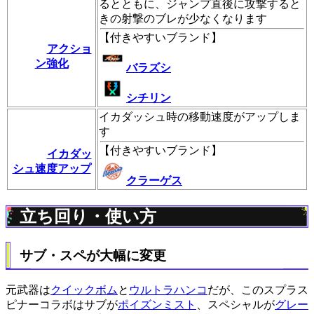
るとともに、ジャンプ直後に攻撃すると
きの射撃のブレが少なくなります
【
付きやすいブランド
】
アクショ
ン強化
バラズシ
シチリン
イカダッシュ時の移動速度がアップしま
す
【
付きやすいブランド
】
イカダッ
シュ速度アップ
クラーゲス
立ち回り・使い方
サブ・スペが大幅に変更
元武器は
クイックボム
と
ウルトラハンコ
だが、このスプラス
ピナーコラボはサブが
ポイズンミスト
、スペシャルが
グレー