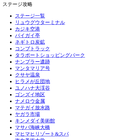
ステージ攻略
ステージ一覧
リュウグウターミナル
カジキ空港
バイガイ亭
ネギトロ炭鉱
コンブトラック
タラポートショッピングパーク
ナンプラー遺跡
マンタマリア号
クサヤ温泉
ヒラメが丘団地
ユノハナ大渓谷
ゴンズイ地区
ナメロウ金属
マテガイ放水路
ヤガラ市場
キンメダイ美術館
マサバ海峡大橋
マヒマヒリゾート&スパ