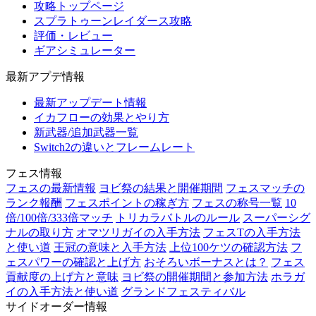
攻略トップページ
スプラトゥーンレイダース攻略
評価・レビュー
ギアシミュレーター
最新アプデ情報
最新アップデート情報
イカフローの効果とやり方
新武器/追加武器一覧
Switch2の違いとフレームレート
フェス情報
フェスの最新情報
ヨビ祭の結果と開催期間
フェスマッチの
ランク報酬
フェスポイントの稼ぎ方
フェスの称号一覧
10
倍/100倍/333倍マッチ
トリカラバトルのルール
スーパーシグ
ナルの取り方
オマツリガイの入手方法
フェスTの入手方法
と使い道
王冠の意味と入手方法
上位100ケツの確認方法
フ
ェスパワーの確認と上げ方
おそろいボーナスとは？
フェス
貢献度の上げ方と意味
ヨビ祭の開催期間と参加方法
ホラガ
イの入手方法と使い道
グランドフェスティバル
サイドオーダー情報