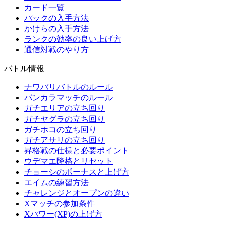
カード一覧
パックの入手方法
かけらの入手方法
ランクの効率の良い上げ方
通信対戦のやり方
バトル情報
ナワバリバトルのルール
バンカラマッチのルール
ガチエリアの立ち回り
ガチヤグラの立ち回り
ガチホコの立ち回り
ガチアサリの立ち回り
昇格戦の仕様と必要ポイント
ウデマエ降格とリセット
チョーシのボーナスと上げ方
エイムの練習方法
チャレンジとオープンの違い
Xマッチの参加条件
Xパワー(XP)の上げ方