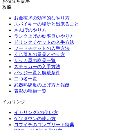
お役立ち記事
攻略
お金稼ぎの効率的なやり方
スパイキーの場所と出来ること
さんぽのやり方
ランク上げの効率良いやり方
ドリンクチケットの入手方法
フードチケットの入手方法
くじ引きの景品とやり方
ザッカ屋の商品一覧
ステッカーの入手方法
バッジ一覧と解放条件
二つ名一覧
武器熟練度の上げ方と報酬
表彰の種類一覧
イカリング
イカリング3の使い方
ゲソタウンの使い方
ロブイチのコンプリート特典