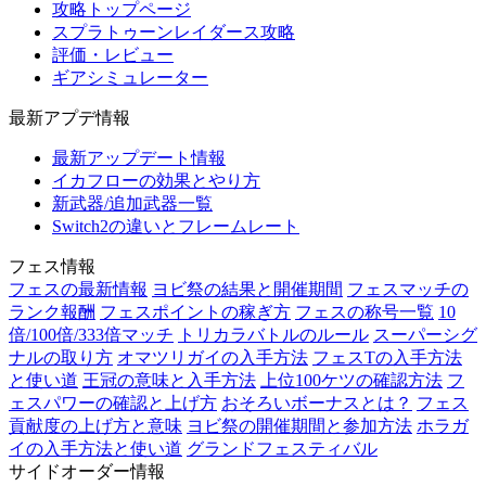
攻略トップページ
スプラトゥーンレイダース攻略
評価・レビュー
ギアシミュレーター
最新アプデ情報
最新アップデート情報
イカフローの効果とやり方
新武器/追加武器一覧
Switch2の違いとフレームレート
フェス情報
フェスの最新情報
ヨビ祭の結果と開催期間
フェスマッチの
ランク報酬
フェスポイントの稼ぎ方
フェスの称号一覧
10
倍/100倍/333倍マッチ
トリカラバトルのルール
スーパーシグ
ナルの取り方
オマツリガイの入手方法
フェスTの入手方法
と使い道
王冠の意味と入手方法
上位100ケツの確認方法
フ
ェスパワーの確認と上げ方
おそろいボーナスとは？
フェス
貢献度の上げ方と意味
ヨビ祭の開催期間と参加方法
ホラガ
イの入手方法と使い道
グランドフェスティバル
サイドオーダー情報