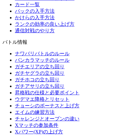
カード一覧
パックの入手方法
かけらの入手方法
ランクの効率の良い上げ方
通信対戦のやり方
バトル情報
ナワバリバトルのルール
バンカラマッチのルール
ガチエリアの立ち回り
ガチヤグラの立ち回り
ガチホコの立ち回り
ガチアサリの立ち回り
昇格戦の仕様と必要ポイント
ウデマエ降格とリセット
チョーシのボーナスと上げ方
エイムの練習方法
チャレンジとオープンの違い
Xマッチの参加条件
Xパワー(XP)の上げ方