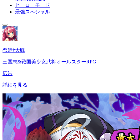
ヒーローモード
最強スペシャル
恋姫†大戦
三国志&戦国美少女武将オールスターRPG
広告
詳細を見る