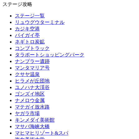
ステージ攻略
ステージ一覧
リュウグウターミナル
カジキ空港
バイガイ亭
ネギトロ炭鉱
コンブトラック
タラポートショッピングパーク
ナンプラー遺跡
マンタマリア号
クサヤ温泉
ヒラメが丘団地
ユノハナ大渓谷
ゴンズイ地区
ナメロウ金属
マテガイ放水路
ヤガラ市場
キンメダイ美術館
マサバ海峡大橋
マヒマヒリゾート&スパ