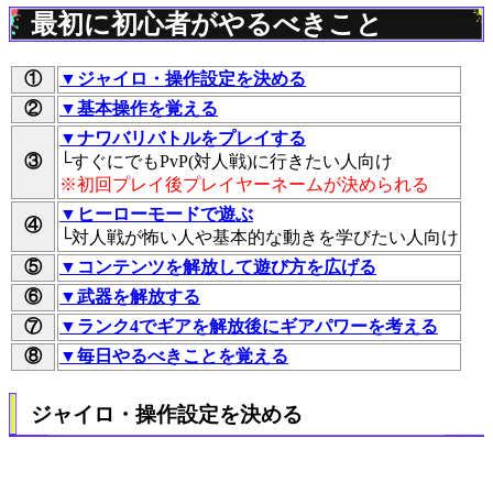
最初に初心者がやるべきこと
①
▼ジャイロ・操作設定を決める
②
▼基本操作を覚える
▼ナワバリバトルをプレイする
③
└すぐにでもPvP(対人戦)に行きたい人向け
※初回プレイ後プレイヤーネームが決められる
▼ヒーローモードで遊ぶ
④
└対人戦が怖い人や基本的な動きを学びたい人向け
⑤
▼コンテンツを解放して遊び方を広げる
⑥
▼武器を解放する
⑦
▼ランク4でギアを解放後にギアパワーを考える
⑧
▼毎日やるべきことを覚える
ジャイロ・操作設定を決める