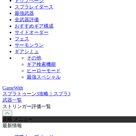
トップページ
スプラレイダース
最強武器
全武器評価
おすすめギア構成
サイドオーダー
フェス
サーモンラン
ギアシミュ
その他
ギア検索機能
ヒーローモード
最強スペシャル
GameWith
スプラトゥーン3攻略｜スプラ3
武器一覧
ストリンガー評価一覧
攻略 メニュー
最新情報