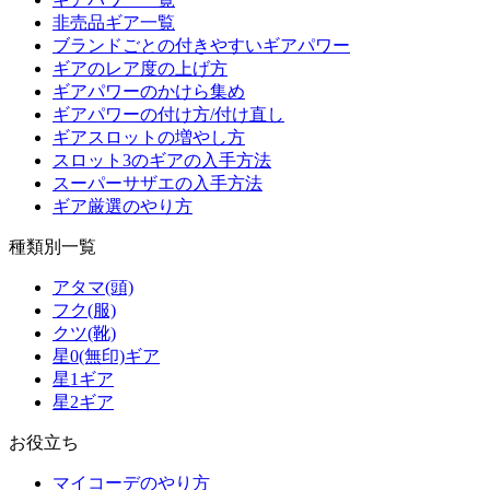
非売品ギア一覧
ブランドごとの付きやすいギアパワー
ギアのレア度の上げ方
ギアパワーのかけら集め
ギアパワーの付け方/付け直し
ギアスロットの増やし方
スロット3のギアの入手方法
スーパーサザエの入手方法
ギア厳選のやり方
種類別一覧
アタマ(頭)
フク(服)
クツ(靴)
星0(無印)ギア
星1ギア
星2ギア
お役立ち
マイコーデのやり方