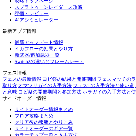
攻略トップページ
スプラトゥーンレイダース攻略
評価・レビュー
ギアシミュレーター
最新アプデ情報
最新アップデート情報
イカフローの効果とやり方
新武器/追加武器一覧
Switch2の違いとフレームレート
フェス情報
フェスの最新情報
ヨビ祭の結果と開催期間
フェスマッチのラ
取り方
オマツリガイの入手方法
フェスTの入手方法と使い道
と意味
ヨビ祭の開催期間と参加方法
ホラガイの入手方法と使
サイドオーダー情報
サイドオーダー情報まとめ
フロア攻略まとめ
クリア後の報酬とやりこみ
サイドオーダーのギア一覧
カラーチップ一覧と入手方法