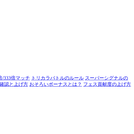
0倍/333倍マッチ
トリカラバトルのルール
スーパーシグナルの
確認と上げ方
おそろいボーナスとは？
フェス貢献度の上げ方