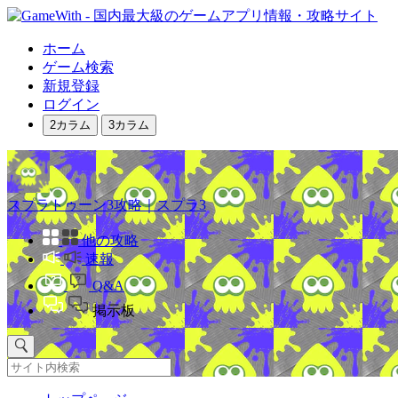
ホーム
ゲーム検索
新規登録
ログイン
2カラム
3カラム
スプラトゥーン3攻略｜スプラ3
他の攻略
速報
Q&A
掲示板