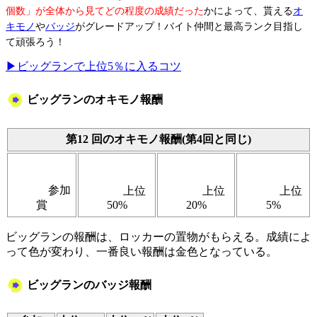
個数」が全体から見てどの程度の成績だった
かによって、貰える
オ
キモノ
や
バッジ
がグレードアップ！バイト仲間と最高ランク目指し
て頑張ろう！
▶ビッグランで上位5％に入るコツ
ビッグランのオキモノ報酬
第12 回のオキモノ報酬(第4回と同じ)
参加
上位
上位
上位
賞
50%
20%
5%
ビッグランの報酬は、ロッカーの置物がもらえる。成績によ
って色が変わり、一番良い報酬は金色となっている。
ビッグランのバッジ報酬