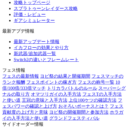
攻略トップページ
スプラトゥーンレイダース攻略
評価・レビュー
ギアシミュレーター
最新アプデ情報
最新アップデート情報
イカフローの効果とやり方
新武器/追加武器一覧
Switch2の違いとフレームレート
フェス情報
フェスの最新情報
ヨビ祭の結果と開催期間
フェスマッチの
ランク報酬
フェスポイントの稼ぎ方
フェスの称号一覧
10
倍/100倍/333倍マッチ
トリカラバトルのルール
スーパーシグ
ナルの取り方
オマツリガイの入手方法
フェスTの入手方法
と使い道
王冠の意味と入手方法
上位100ケツの確認方法
フ
ェスパワーの確認と上げ方
おそろいボーナスとは？
フェス
貢献度の上げ方と意味
ヨビ祭の開催期間と参加方法
ホラガ
イの入手方法と使い道
グランドフェスティバル
サイドオーダー情報