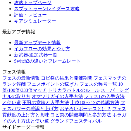
攻略トップページ
スプラトゥーンレイダース攻略
評価・レビュー
ギアシミュレーター
最新アプデ情報
最新アップデート情報
イカフローの効果とやり方
新武器/追加武器一覧
Switch2の違いとフレームレート
フェス情報
フェスの最新情報
ヨビ祭の結果と開催期間
フェスマッチの
ランク報酬
フェスポイントの稼ぎ方
フェスの称号一覧
10
倍/100倍/333倍マッチ
トリカラバトルのルール
スーパーシグ
ナルの取り方
オマツリガイの入手方法
フェスTの入手方法
と使い道
王冠の意味と入手方法
上位100ケツの確認方法
フ
ェスパワーの確認と上げ方
おそろいボーナスとは？
フェス
貢献度の上げ方と意味
ヨビ祭の開催期間と参加方法
ホラガ
イの入手方法と使い道
グランドフェスティバル
サイドオーダー情報