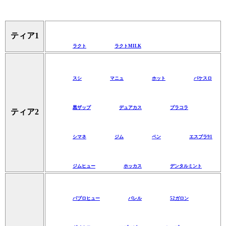
ティア1
ラクト
ラクトMILK
スシ
マニュ
ホット
バケスロ
黒ザップ
デュアカス
プラコラ
ティア2
シマネ
ジム
ペン
エスブラ91
ジムヒュー
ホッカス
デンタルミント
パブロヒュー
バレル
52ガロン