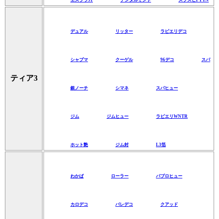
デュアル
リッター
ラピエリデコ
シャプマ
クーゲル
96デコ
スパ
ティア3
銀ノーチ
シマネ
スパヒュー
ジム
ジムヒュー
ラピエリWNTR
ホット艶
ジム封
L3箔
わかば
ローラー
パブロヒュー
カロデコ
バレデコ
クアッド