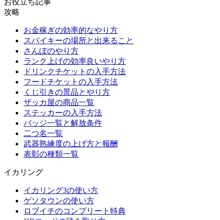
お役立ち記事
攻略
お金稼ぎの効率的なやり方
スパイキーの場所と出来ること
さんぽのやり方
ランク上げの効率良いやり方
ドリンクチケットの入手方法
フードチケットの入手方法
くじ引きの景品とやり方
ザッカ屋の商品一覧
ステッカーの入手方法
バッジ一覧と解放条件
二つ名一覧
武器熟練度の上げ方と報酬
表彰の種類一覧
イカリング
イカリング3の使い方
ゲソタウンの使い方
ロブイチのコンプリート特典