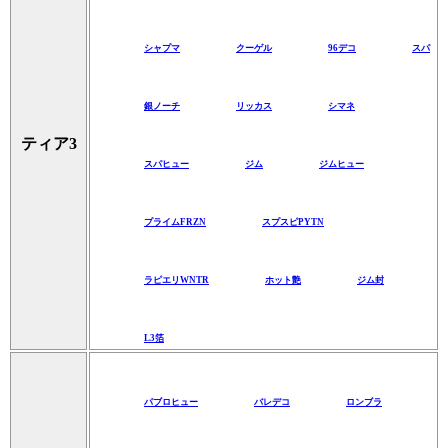
シャプマ
クーゲル
96デコ
スパ
銀ノーチ
リッカス
シマネ
ティア3
スパヒュー
ジム
ジムヒュー
プライムFRZN
スプスピPYTN
ラピエリWNTR
ホット艶
ジム封
L3箔
パブロヒュー
バレデコ
ロンブラ