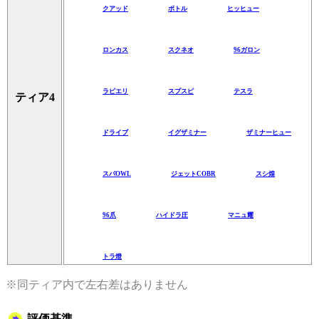
クアッド
ボトル
ヒッヒュー
ロンカス
スクネオ
96ガロン
ラピエリ
スプスピ
テスラ
ティア4
ドライブ
イグザミナー
ザミナーヒュー
スパOWL
ジェットCOBR
スシ煌
96爪
ハイドラ圧
マニュ耀
トラ燈
※同ティア内で左右差はありません
評価基準