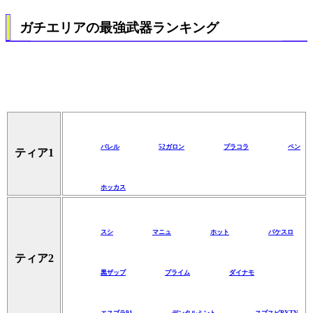
ガチエリアの最強武器ランキング
バレル
52ガロン
プラコラ
ペン
ティア1
ホッカス
スシ
マニュ
ホット
バケスロ
ティア2
黒ザップ
プライム
ダイナモ
エスブラ91
デンタルミント
スプスピPYTN