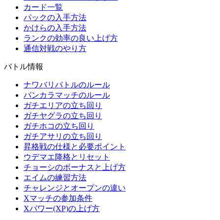
カード一覧
パックの入手方法
かけらの入手方法
ランクの効率の良い上げ方
通信対戦のやり方
バトル情報
ナワバリバトルのルール
バンカラマッチのルール
ガチエリアの立ち回り
ガチヤグラの立ち回り
ガチホコの立ち回り
ガチアサリの立ち回り
昇格戦の仕様と必要ポイント
ウデマエ降格とリセット
チョーシのボーナスと上げ方
エイムの練習方法
チャレンジとオープンの違い
Xマッチの参加条件
Xパワー(XP)の上げ方