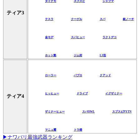
ダイナモ
スプスピ
シャプマ
ティア3
テスラ
クーゲル
スパ
銀ノーチ
金モデ
スパヒュー
ラクトデコ
ホット艶
ジム封
L3箔
ローラー
パブロ
クアッド
ヒッヒュー
ドライブ
イグザミナー
ティア4
ザミナーヒュー
スパOWL
スプスピPYTN
マニュ耀
トラ燈
▶ナワバリ最強武器ランキング