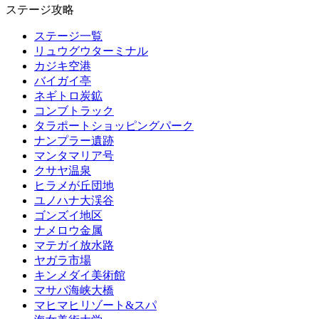
ステージ攻略
ステージ一覧
リュウグウターミナル
カジキ空港
バイガイ亭
ネギトロ炭鉱
コンブトラック
タラポートショッピングパーク
ナンプラー遺跡
マンタマリア号
クサヤ温泉
ヒラメが丘団地
ユノハナ大渓谷
ゴンズイ地区
ナメロウ金属
マテガイ放水路
ヤガラ市場
キンメダイ美術館
マサバ海峡大橋
マヒマヒリゾート&スパ