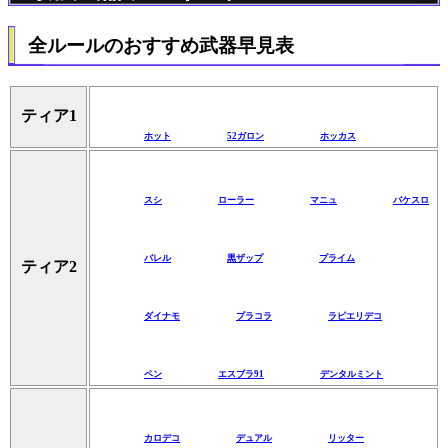
全ルールのおすすめ武器早見表
ティア1
ホット
52ガロン
ホッカス
スシ
ローラー
マニュ
バケスロ
バレル
黒ザップ
プライム
ティア2
ダイナモ
プラコラ
ラピエリデコ
ペン
エスブラ91
デンタルミント
カロデコ
デュアル
リッター