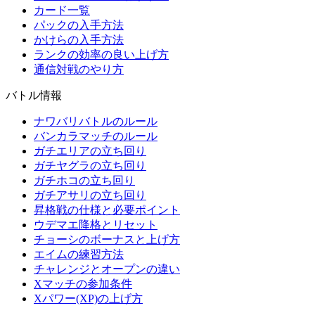
カード一覧
パックの入手方法
かけらの入手方法
ランクの効率の良い上げ方
通信対戦のやり方
バトル情報
ナワバリバトルのルール
バンカラマッチのルール
ガチエリアの立ち回り
ガチヤグラの立ち回り
ガチホコの立ち回り
ガチアサリの立ち回り
昇格戦の仕様と必要ポイント
ウデマエ降格とリセット
チョーシのボーナスと上げ方
エイムの練習方法
チャレンジとオープンの違い
Xマッチの参加条件
Xパワー(XP)の上げ方