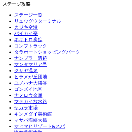
ステージ攻略
ステージ一覧
リュウグウターミナル
カジキ空港
バイガイ亭
ネギトロ炭鉱
コンブトラック
タラポートショッピングパーク
ナンプラー遺跡
マンタマリア号
クサヤ温泉
ヒラメが丘団地
ユノハナ大渓谷
ゴンズイ地区
ナメロウ金属
マテガイ放水路
ヤガラ市場
キンメダイ美術館
マサバ海峡大橋
マヒマヒリゾート&スパ