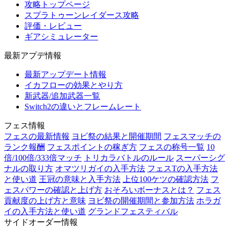
攻略トップページ
スプラトゥーンレイダース攻略
評価・レビュー
ギアシミュレーター
最新アプデ情報
最新アップデート情報
イカフローの効果とやり方
新武器/追加武器一覧
Switch2の違いとフレームレート
フェス情報
フェスの最新情報
ヨビ祭の結果と開催期間
フェスマッチの
ランク報酬
フェスポイントの稼ぎ方
フェスの称号一覧
10
倍/100倍/333倍マッチ
トリカラバトルのルール
スーパーシグ
ナルの取り方
オマツリガイの入手方法
フェスTの入手方法
と使い道
王冠の意味と入手方法
上位100ケツの確認方法
フ
ェスパワーの確認と上げ方
おそろいボーナスとは？
フェス
貢献度の上げ方と意味
ヨビ祭の開催期間と参加方法
ホラガ
イの入手方法と使い道
グランドフェスティバル
サイドオーダー情報