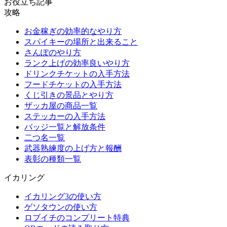
お役立ち記事
攻略
お金稼ぎの効率的なやり方
スパイキーの場所と出来ること
さんぽのやり方
ランク上げの効率良いやり方
ドリンクチケットの入手方法
フードチケットの入手方法
くじ引きの景品とやり方
ザッカ屋の商品一覧
ステッカーの入手方法
バッジ一覧と解放条件
二つ名一覧
武器熟練度の上げ方と報酬
表彰の種類一覧
イカリング
イカリング3の使い方
ゲソタウンの使い方
ロブイチのコンプリート特典