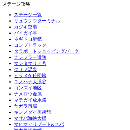
ステージ攻略
ステージ一覧
リュウグウターミナル
カジキ空港
バイガイ亭
ネギトロ炭鉱
コンブトラック
タラポートショッピングパーク
ナンプラー遺跡
マンタマリア号
クサヤ温泉
ヒラメが丘団地
ユノハナ大渓谷
ゴンズイ地区
ナメロウ金属
マテガイ放水路
ヤガラ市場
キンメダイ美術館
マサバ海峡大橋
マヒマヒリゾート&スパ