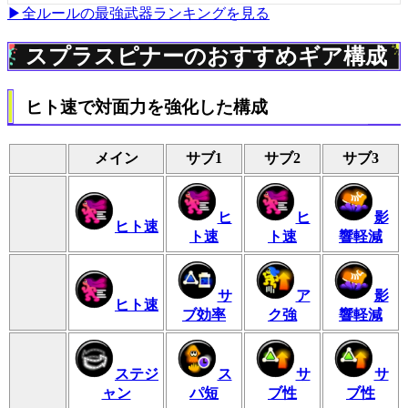
▶全ルールの最強武器ランキングを見る
スプラスピナーのおすすめギア構成
ヒト速で対面力を強化した構成
メイン
サブ1
サブ2
サブ3
ヒ
ヒ
影
ヒト速
ト速
ト速
響軽減
サ
ア
影
ヒト速
ブ効率
ク強
響軽減
ステジ
ス
サ
サ
ャン
パ短
ブ性
ブ性