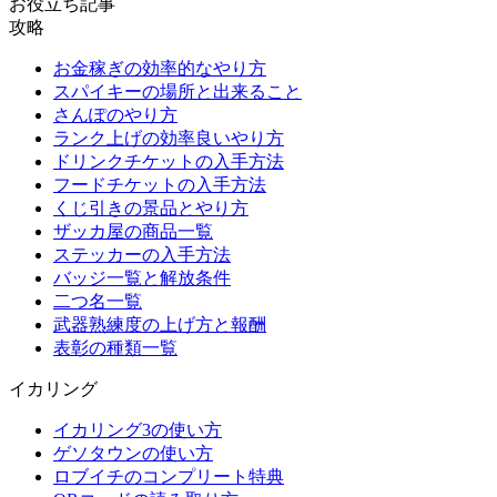
お役立ち記事
攻略
お金稼ぎの効率的なやり方
スパイキーの場所と出来ること
さんぽのやり方
ランク上げの効率良いやり方
ドリンクチケットの入手方法
フードチケットの入手方法
くじ引きの景品とやり方
ザッカ屋の商品一覧
ステッカーの入手方法
バッジ一覧と解放条件
二つ名一覧
武器熟練度の上げ方と報酬
表彰の種類一覧
イカリング
イカリング3の使い方
ゲソタウンの使い方
ロブイチのコンプリート特典