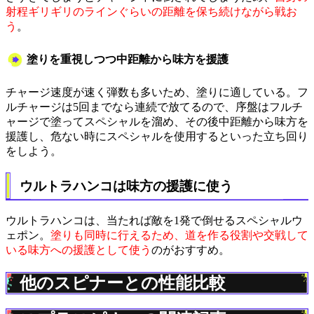
射程ギリギリのラインぐらいの距離を保ち続けながら戦お
う
。
塗りを重視しつつ中距離から味方を援護
チャージ速度が速く弾数も多いため、塗りに適している。フ
ルチャージは5回までなら連続で放てるので、序盤はフルチ
ャージで塗ってスペシャルを溜め、その後中距離から味方を
援護し、危ない時にスペシャルを使用するといった立ち回り
をしよう。
ウルトラハンコは味方の援護に使う
ウルトラハンコは、当たれば敵を1発で倒せるスペシャルウ
ェポン。
塗りも同時に行えるため、道を作る役割や交戦して
いる味方への援護として使う
のがおすすめ。
他のスピナーとの性能比較