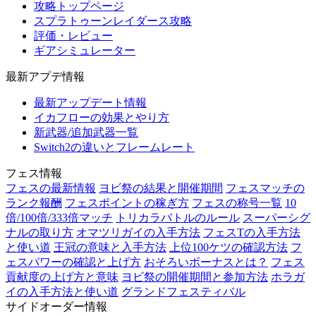
攻略トップページ
スプラトゥーンレイダース攻略
評価・レビュー
ギアシミュレーター
最新アプデ情報
最新アップデート情報
イカフローの効果とやり方
新武器/追加武器一覧
Switch2の違いとフレームレート
フェス情報
フェスの最新情報
ヨビ祭の結果と開催期間
フェスマッチの
ランク報酬
フェスポイントの稼ぎ方
フェスの称号一覧
10
倍/100倍/333倍マッチ
トリカラバトルのルール
スーパーシグ
ナルの取り方
オマツリガイの入手方法
フェスTの入手方法
と使い道
王冠の意味と入手方法
上位100ケツの確認方法
フ
ェスパワーの確認と上げ方
おそろいボーナスとは？
フェス
貢献度の上げ方と意味
ヨビ祭の開催期間と参加方法
ホラガ
イの入手方法と使い道
グランドフェスティバル
サイドオーダー情報