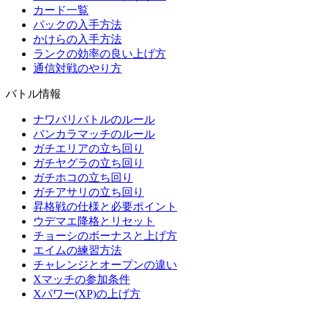
カード一覧
パックの入手方法
かけらの入手方法
ランクの効率の良い上げ方
通信対戦のやり方
バトル情報
ナワバリバトルのルール
バンカラマッチのルール
ガチエリアの立ち回り
ガチヤグラの立ち回り
ガチホコの立ち回り
ガチアサリの立ち回り
昇格戦の仕様と必要ポイント
ウデマエ降格とリセット
チョーシのボーナスと上げ方
エイムの練習方法
チャレンジとオープンの違い
Xマッチの参加条件
Xパワー(XP)の上げ方