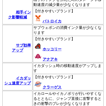
動速度の減少量が少なくなります
【
付きやすいブランド
】
相手イン
ク影響軽減
バトロイカ
サブウェポンの消費インク量が少なくな
ります
【
付きやすいブランド
】
サブ効率
ホッコリー
アップ
アナアキ
イカダッシュ時の移動速度がアップしま
す
【
付きやすいブランド
】
イカダッ
シュ速度アップ
クラーゲス
イカロールやイカノボリが行いやすくな
るとともに、ジャンプ直後に攻撃すると
きの射撃のブレが少なくなります