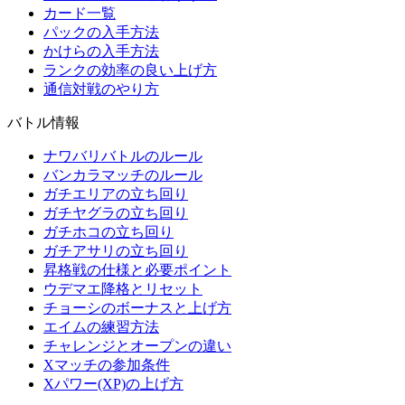
カード一覧
パックの入手方法
かけらの入手方法
ランクの効率の良い上げ方
通信対戦のやり方
バトル情報
ナワバリバトルのルール
バンカラマッチのルール
ガチエリアの立ち回り
ガチヤグラの立ち回り
ガチホコの立ち回り
ガチアサリの立ち回り
昇格戦の仕様と必要ポイント
ウデマエ降格とリセット
チョーシのボーナスと上げ方
エイムの練習方法
チャレンジとオープンの違い
Xマッチの参加条件
Xパワー(XP)の上げ方