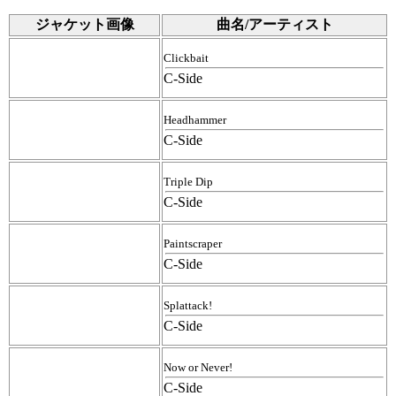
ジャケット画像
曲名/アーティスト
Clickbait
C-Side
Headhammer
C-Side
Triple Dip
C-Side
Paintscraper
C-Side
Splattack!
C-Side
Now or Never!
C-Side