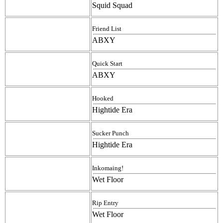
Squid Squad
Friend List
ABXY
Quick Start
ABXY
Hooked
Hightide Era
Sucker Punch
Hightide Era
Inkomaing!
Wet Floor
Rip Entry
Wet Floor