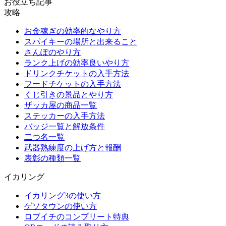
お役立ち記事
攻略
お金稼ぎの効率的なやり方
スパイキーの場所と出来ること
さんぽのやり方
ランク上げの効率良いやり方
ドリンクチケットの入手方法
フードチケットの入手方法
くじ引きの景品とやり方
ザッカ屋の商品一覧
ステッカーの入手方法
バッジ一覧と解放条件
二つ名一覧
武器熟練度の上げ方と報酬
表彰の種類一覧
イカリング
イカリング3の使い方
ゲソタウンの使い方
ロブイチのコンプリート特典