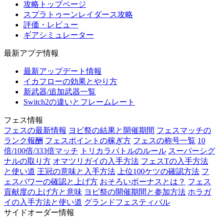
攻略トップページ
スプラトゥーンレイダース攻略
評価・レビュー
ギアシミュレーター
最新アプデ情報
最新アップデート情報
イカフローの効果とやり方
新武器/追加武器一覧
Switch2の違いとフレームレート
フェス情報
フェスの最新情報
ヨビ祭の結果と開催期間
フェスマッチの
ランク報酬
フェスポイントの稼ぎ方
フェスの称号一覧
10
倍/100倍/333倍マッチ
トリカラバトルのルール
スーパーシグ
ナルの取り方
オマツリガイの入手方法
フェスTの入手方法
と使い道
王冠の意味と入手方法
上位100ケツの確認方法
フ
ェスパワーの確認と上げ方
おそろいボーナスとは？
フェス
貢献度の上げ方と意味
ヨビ祭の開催期間と参加方法
ホラガ
イの入手方法と使い道
グランドフェスティバル
サイドオーダー情報