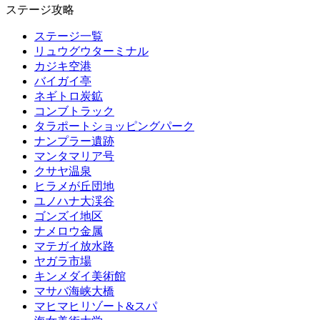
ステージ攻略
ステージ一覧
リュウグウターミナル
カジキ空港
バイガイ亭
ネギトロ炭鉱
コンブトラック
タラポートショッピングパーク
ナンプラー遺跡
マンタマリア号
クサヤ温泉
ヒラメが丘団地
ユノハナ大渓谷
ゴンズイ地区
ナメロウ金属
マテガイ放水路
ヤガラ市場
キンメダイ美術館
マサバ海峡大橋
マヒマヒリゾート&スパ