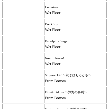
Undertow
Wet Floor
Don't Slip
Wet Floor
Endolphin Surge
Wet Floor
Now or Never!
Wet Floor
Shipwreckin' 〜沈まばもろとも〜
From Bottom
Fins & Fiddles 〜深海の喜劇〜
From Bottom