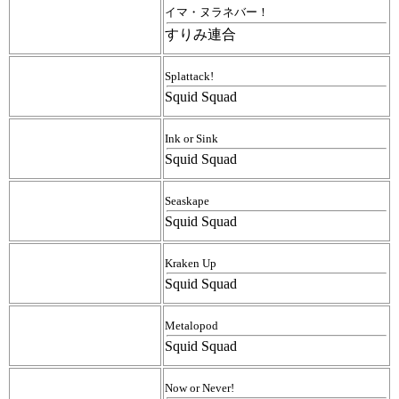
イマ・ヌラネバー！
すりみ連合
Splattack!
Squid Squad
Ink or Sink
Squid Squad
Seaskape
Squid Squad
Kraken Up
Squid Squad
Metalopod
Squid Squad
Now or Never!