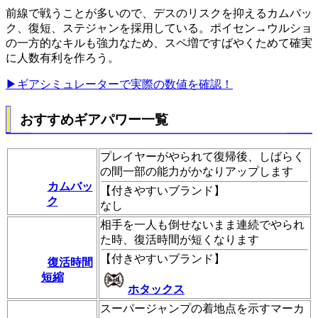
前線で戦うことが多いので、デスのリスクを抑えるカムバッ
ク、復短、ステジャンを採用している。ポイセン→ウルショ
の一方的なキルも強力なため、スペ増ですばやくためて確実
に人数有利を作ろう。
▶ギアシミュレーターで実際の数値を確認！
おすすめギアパワー一覧
プレイヤーがやられて復帰後、しばらく
の間一部の能力がかなりアップします
カムバッ
【
付きやすいブランド
】
ク
なし
相手を一人も倒せないまま連続でやられ
た時、復活時間が短くなります
【
付きやすいブランド
】
復活時間
短縮
ホタックス
スーパージャンプの着地点を示すマーカ