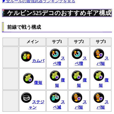
▶全ルールの最強武器ランキングを見る
ケルビン525デコのおすすめギア構成
前線で戦う構成
メイン
サブ1
サブ2
サブ3
ス
ス
ス
カムバ
ペ増
ペ増
パ短
復
復
復
復短
短
短
短
ステジ
ス
ス
ス
ャン
ペ減
パ短
パ短