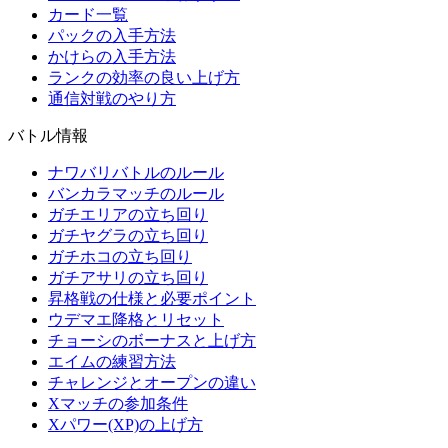
カード一覧
パックの入手方法
かけらの入手方法
ランクの効率の良い上げ方
通信対戦のやり方
バトル情報
ナワバリバトルのルール
バンカラマッチのルール
ガチエリアの立ち回り
ガチヤグラの立ち回り
ガチホコの立ち回り
ガチアサリの立ち回り
昇格戦の仕様と必要ポイント
ウデマエ降格とリセット
チョーシのボーナスと上げ方
エイムの練習方法
チャレンジとオープンの違い
Xマッチの参加条件
Xパワー(XP)の上げ方