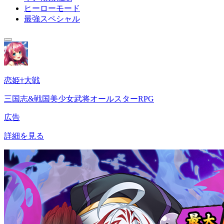
ヒーローモード
最強スペシャル
恋姫†大戦
三国志&戦国美少女武将オールスターRPG
広告
詳細を見る