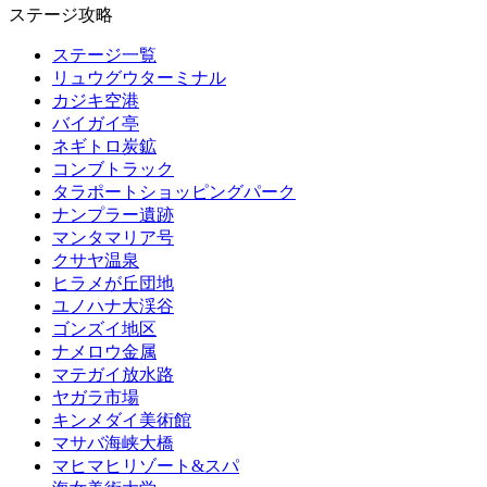
ステージ攻略
ステージ一覧
リュウグウターミナル
カジキ空港
バイガイ亭
ネギトロ炭鉱
コンブトラック
タラポートショッピングパーク
ナンプラー遺跡
マンタマリア号
クサヤ温泉
ヒラメが丘団地
ユノハナ大渓谷
ゴンズイ地区
ナメロウ金属
マテガイ放水路
ヤガラ市場
キンメダイ美術館
マサバ海峡大橋
マヒマヒリゾート&スパ