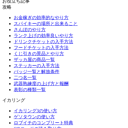
お役立ち記事
攻略
お金稼ぎの効率的なやり方
スパイキーの場所と出来ること
さんぽのやり方
ランク上げの効率良いやり方
ドリンクチケットの入手方法
フードチケットの入手方法
くじ引きの景品とやり方
ザッカ屋の商品一覧
ステッカーの入手方法
バッジ一覧と解放条件
二つ名一覧
武器熟練度の上げ方と報酬
表彰の種類一覧
イカリング
イカリング3の使い方
ゲソタウンの使い方
ロブイチのコンプリート特典