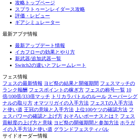
攻略トップページ
スプラトゥーンレイダース攻略
評価・レビュー
ギアシミュレーター
最新アプデ情報
最新アップデート情報
イカフローの効果とやり方
新武器/追加武器一覧
Switch2の違いとフレームレート
フェス情報
フェスの最新情報
ヨビ祭の結果と開催期間
フェスマッチの
ランク報酬
フェスポイントの稼ぎ方
フェスの称号一覧
10
倍/100倍/333倍マッチ
トリカラバトルのルール
スーパーシグ
ナルの取り方
オマツリガイの入手方法
フェスTの入手方法
と使い道
王冠の意味と入手方法
上位100ケツの確認方法
フ
ェスパワーの確認と上げ方
おそろいボーナスとは？
フェス
貢献度の上げ方と意味
ヨビ祭の開催期間と参加方法
ホラガ
イの入手方法と使い道
グランドフェスティバル
サイドオーダー情報