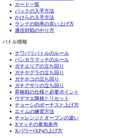
カード一覧
パックの入手方法
かけらの入手方法
ランクの効率の良い上げ方
通信対戦のやり方
バトル情報
ナワバリバトルのルール
バンカラマッチのルール
ガチエリアの立ち回り
ガチヤグラの立ち回り
ガチホコの立ち回り
ガチアサリの立ち回り
昇格戦の仕様と必要ポイント
ウデマエ降格とリセット
チョーシのボーナスと上げ方
エイムの練習方法
チャレンジとオープンの違い
Xマッチの参加条件
Xパワー(XP)の上げ方