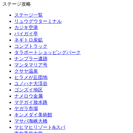
ステージ攻略
ステージ一覧
リュウグウターミナル
カジキ空港
バイガイ亭
ネギトロ炭鉱
コンブトラック
タラポートショッピングパーク
ナンプラー遺跡
マンタマリア号
クサヤ温泉
ヒラメが丘団地
ユノハナ大渓谷
ゴンズイ地区
ナメロウ金属
マテガイ放水路
ヤガラ市場
キンメダイ美術館
マサバ海峡大橋
マヒマヒリゾート&スパ