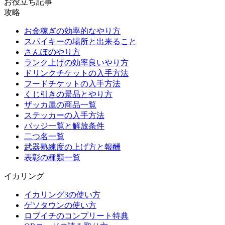
お役立ち記事
攻略
お金稼ぎの効率的なやり方
スパイキーの場所と出来ること
さんぽのやり方
ランク上げの効率良いやり方
ドリンクチケットの入手方法
フードチケットの入手方法
くじ引きの景品とやり方
ザッカ屋の商品一覧
ステッカーの入手方法
バッジ一覧と解放条件
二つ名一覧
武器熟練度の上げ方と報酬
表彰の種類一覧
イカリング
イカリング3の使い方
ゲソタウンの使い方
ロブイチのコンプリート特典