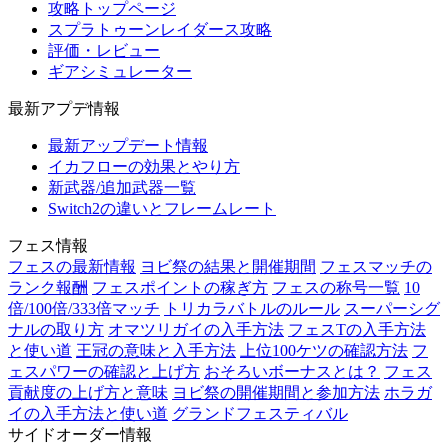
攻略トップページ
スプラトゥーンレイダース攻略
評価・レビュー
ギアシミュレーター
最新アプデ情報
最新アップデート情報
イカフローの効果とやり方
新武器/追加武器一覧
Switch2の違いとフレームレート
フェス情報
フェスの最新情報
ヨビ祭の結果と開催期間
フェスマッチの
ランク報酬
フェスポイントの稼ぎ方
フェスの称号一覧
10
倍/100倍/333倍マッチ
トリカラバトルのルール
スーパーシグ
ナルの取り方
オマツリガイの入手方法
フェスTの入手方法
と使い道
王冠の意味と入手方法
上位100ケツの確認方法
フ
ェスパワーの確認と上げ方
おそろいボーナスとは？
フェス
貢献度の上げ方と意味
ヨビ祭の開催期間と参加方法
ホラガ
イの入手方法と使い道
グランドフェスティバル
サイドオーダー情報