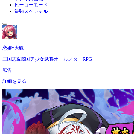
ヒーローモード
最強スペシャル
恋姫†大戦
三国志&戦国美少女武将オールスターRPG
広告
詳細を見る