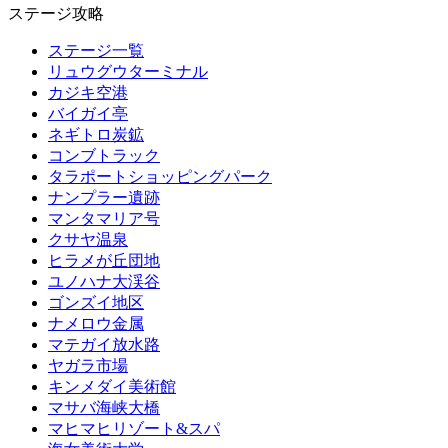
ステージ攻略
ステージ一覧
リュウグウターミナル
カジキ空港
バイガイ亭
ネギトロ炭鉱
コンブトラック
タラポートショッピングパーク
ナンプラー遺跡
マンタマリア号
クサヤ温泉
ヒラメが丘団地
ユノハナ大渓谷
ゴンズイ地区
ナメロウ金属
マテガイ放水路
ヤガラ市場
キンメダイ美術館
マサバ海峡大橋
マヒマヒリゾート&スパ