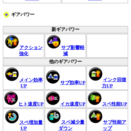
ギアパワー
新ギアパワー
アクション
サブ影響軽
強化
減
他のギアパワー
インク回復
メイン効率
サブ効率UP
UP
力UP
ヒト速度UP
イカ速度UP
スペ性能UP
スペ減少量
サブ性能ア
スペ増加量
UP
ダウン
ップ