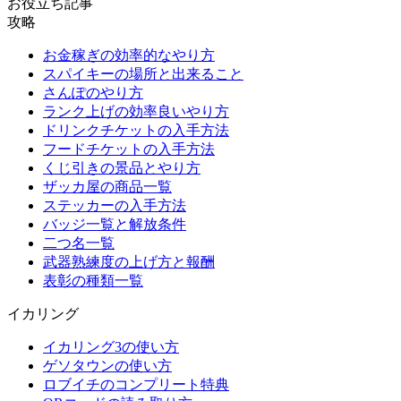
お役立ち記事
攻略
お金稼ぎの効率的なやり方
スパイキーの場所と出来ること
さんぽのやり方
ランク上げの効率良いやり方
ドリンクチケットの入手方法
フードチケットの入手方法
くじ引きの景品とやり方
ザッカ屋の商品一覧
ステッカーの入手方法
バッジ一覧と解放条件
二つ名一覧
武器熟練度の上げ方と報酬
表彰の種類一覧
イカリング
イカリング3の使い方
ゲソタウンの使い方
ロブイチのコンプリート特典