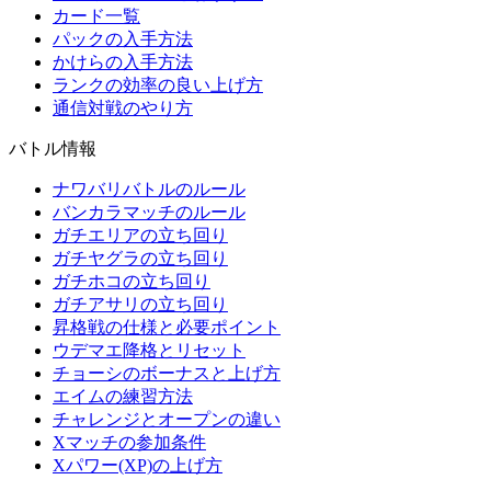
カード一覧
パックの入手方法
かけらの入手方法
ランクの効率の良い上げ方
通信対戦のやり方
バトル情報
ナワバリバトルのルール
バンカラマッチのルール
ガチエリアの立ち回り
ガチヤグラの立ち回り
ガチホコの立ち回り
ガチアサリの立ち回り
昇格戦の仕様と必要ポイント
ウデマエ降格とリセット
チョーシのボーナスと上げ方
エイムの練習方法
チャレンジとオープンの違い
Xマッチの参加条件
Xパワー(XP)の上げ方