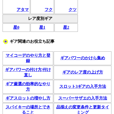
アタマ
フク
クツ
レア度別ギア
星0
星1
星2
ギア関連のお役立ち記事
マイコーデのやり方と登
ギアパワーのかけら集め
録
ギアパワーの付け方/付け
ギアのレア度の上げ方
直し
ギア厳選の効率的なやり
スロット3ギアの入手方法
方
ギアスロットの増やし方
スーパーサザエの入手方法
スパイキーの場所とでき
品揃えの変更条件と更新タイ
ること
ミング