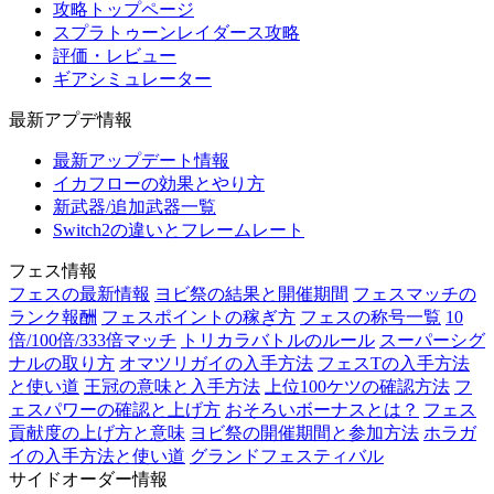
攻略トップページ
スプラトゥーンレイダース攻略
評価・レビュー
ギアシミュレーター
最新アプデ情報
最新アップデート情報
イカフローの効果とやり方
新武器/追加武器一覧
Switch2の違いとフレームレート
フェス情報
フェスの最新情報
ヨビ祭の結果と開催期間
フェスマッチの
ランク報酬
フェスポイントの稼ぎ方
フェスの称号一覧
10
倍/100倍/333倍マッチ
トリカラバトルのルール
スーパーシグ
ナルの取り方
オマツリガイの入手方法
フェスTの入手方法
と使い道
王冠の意味と入手方法
上位100ケツの確認方法
フ
ェスパワーの確認と上げ方
おそろいボーナスとは？
フェス
貢献度の上げ方と意味
ヨビ祭の開催期間と参加方法
ホラガ
イの入手方法と使い道
グランドフェスティバル
サイドオーダー情報