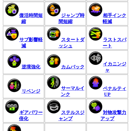
復活時間短
ジャンプ時
相手インク
縮
間短縮
軽減
サブ影響軽
スタートダ
ラストスパ
減
ッシュ
ート
イカニンジ
逆境強化
カムバック
ャ
サーマルイ
ペナルティ
リベンジ
ンク
UP
ギアパワー
ステルスジ
対物攻撃力
倍化
ャンプ
アップ