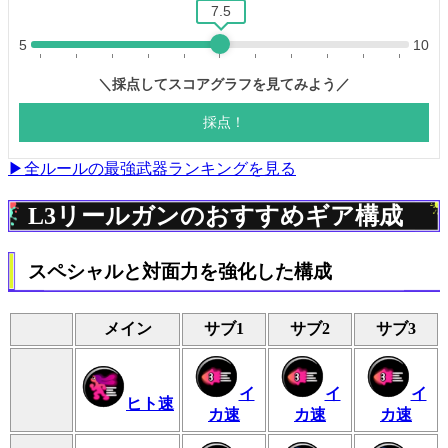
▶全ルールの最強武器ランキングを見る
L3リールガンのおすすめギア構成
スペシャルと対面力を強化した構成
メイン
サブ1
サブ2
サブ3
イ
イ
イ
ヒト速
カ速
カ速
カ速