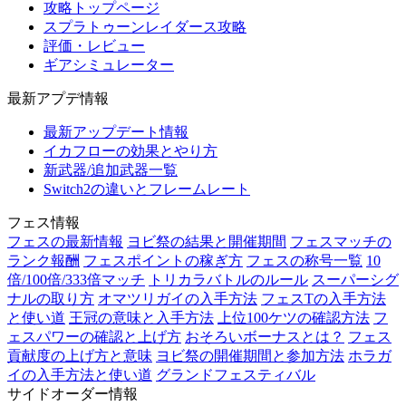
攻略トップページ
スプラトゥーンレイダース攻略
評価・レビュー
ギアシミュレーター
最新アプデ情報
最新アップデート情報
イカフローの効果とやり方
新武器/追加武器一覧
Switch2の違いとフレームレート
フェス情報
フェスの最新情報
ヨビ祭の結果と開催期間
フェスマッチの
ランク報酬
フェスポイントの稼ぎ方
フェスの称号一覧
10
倍/100倍/333倍マッチ
トリカラバトルのルール
スーパーシグ
ナルの取り方
オマツリガイの入手方法
フェスTの入手方法
と使い道
王冠の意味と入手方法
上位100ケツの確認方法
フ
ェスパワーの確認と上げ方
おそろいボーナスとは？
フェス
貢献度の上げ方と意味
ヨビ祭の開催期間と参加方法
ホラガ
イの入手方法と使い道
グランドフェスティバル
サイドオーダー情報