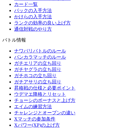
カード一覧
パックの入手方法
かけらの入手方法
ランクの効率の良い上げ方
通信対戦のやり方
バトル情報
ナワバリバトルのルール
バンカラマッチのルール
ガチエリアの立ち回り
ガチヤグラの立ち回り
ガチホコの立ち回り
ガチアサリの立ち回り
昇格戦の仕様と必要ポイント
ウデマエ降格とリセット
チョーシのボーナスと上げ方
エイムの練習方法
チャレンジとオープンの違い
Xマッチの参加条件
Xパワー(XP)の上げ方