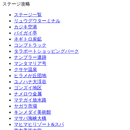
ステージ攻略
ステージ一覧
リュウグウターミナル
カジキ空港
バイガイ亭
ネギトロ炭鉱
コンブトラック
タラポートショッピングパーク
ナンプラー遺跡
マンタマリア号
クサヤ温泉
ヒラメが丘団地
ユノハナ大渓谷
ゴンズイ地区
ナメロウ金属
マテガイ放水路
ヤガラ市場
キンメダイ美術館
マサバ海峡大橋
マヒマヒリゾート&スパ