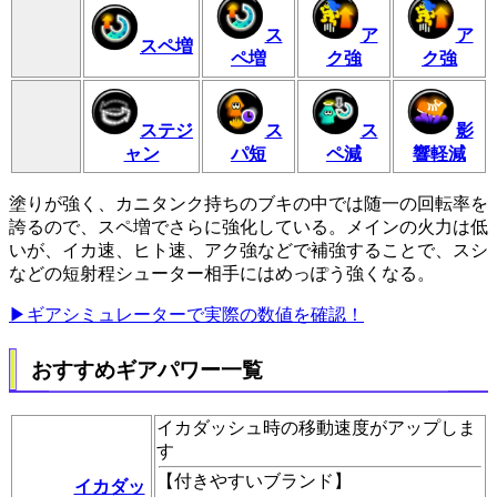
ス
ア
ア
スペ増
ペ増
ク強
ク強
ステジ
ス
ス
影
ャン
パ短
ペ減
響軽減
塗りが強く、カニタンク持ちのブキの中では随一の回転率を
誇るので、スペ増でさらに強化している。メインの火力は低
いが、イカ速、ヒト速、アク強などで補強することで、スシ
などの短射程シューター相手にはめっぽう強くなる。
▶ギアシミュレーターで実際の数値を確認！
おすすめギアパワー一覧
イカダッシュ時の移動速度がアップしま
す
【
付きやすいブランド
】
イカダッ