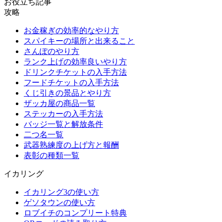
お役立ち記事
攻略
お金稼ぎの効率的なやり方
スパイキーの場所と出来ること
さんぽのやり方
ランク上げの効率良いやり方
ドリンクチケットの入手方法
フードチケットの入手方法
くじ引きの景品とやり方
ザッカ屋の商品一覧
ステッカーの入手方法
バッジ一覧と解放条件
二つ名一覧
武器熟練度の上げ方と報酬
表彰の種類一覧
イカリング
イカリング3の使い方
ゲソタウンの使い方
ロブイチのコンプリート特典