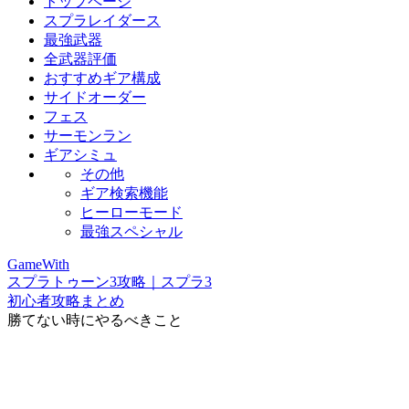
トップページ
スプラレイダース
最強武器
全武器評価
おすすめギア構成
サイドオーダー
フェス
サーモンラン
ギアシミュ
その他
ギア検索機能
ヒーローモード
最強スペシャル
GameWith
スプラトゥーン3攻略｜スプラ3
初心者攻略まとめ
勝てない時にやるべきこと