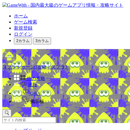
ホーム
ゲーム検索
新規登録
ログイン
2カラム
3カラム
スプラトゥーン3攻略｜スプラ3
他の攻略
速報
Q&A
掲示板