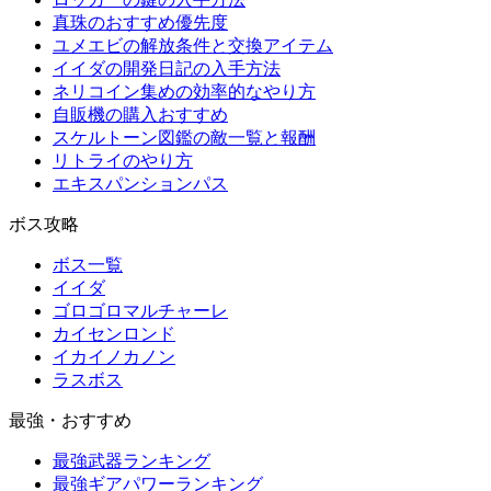
真珠のおすすめ優先度
ユメエビの解放条件と交換アイテム
イイダの開発日記の入手方法
ネリコイン集めの効率的なやり方
自販機の購入おすすめ
スケルトーン図鑑の敵一覧と報酬
リトライのやり方
エキスパンションパス
ボス攻略
ボス一覧
イイダ
ゴロゴロマルチャーレ
カイセンロンド
イカイノカノン
ラスボス
最強・おすすめ
最強武器ランキング
最強ギアパワーランキング