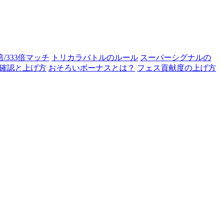
0倍/333倍マッチ
トリカラバトルのルール
スーパーシグナルの
確認と上げ方
おそろいボーナスとは？
フェス貢献度の上げ方