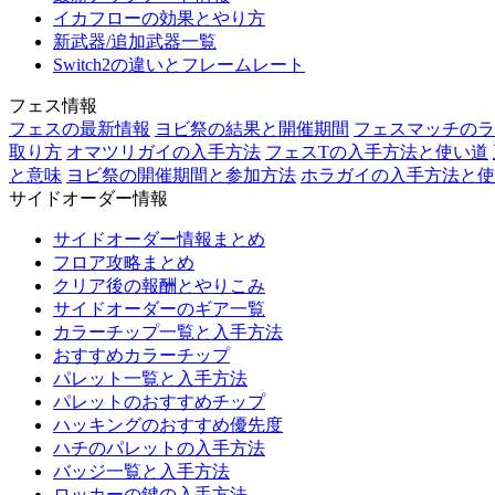
イカフローの効果とやり方
新武器/追加武器一覧
Switch2の違いとフレームレート
フェス情報
フェスの最新情報
ヨビ祭の結果と開催期間
フェスマッチのラ
取り方
オマツリガイの入手方法
フェスTの入手方法と使い道
と意味
ヨビ祭の開催期間と参加方法
ホラガイの入手方法と使
サイドオーダー情報
サイドオーダー情報まとめ
フロア攻略まとめ
クリア後の報酬とやりこみ
サイドオーダーのギア一覧
カラーチップ一覧と入手方法
おすすめカラーチップ
パレット一覧と入手方法
パレットのおすすめチップ
ハッキングのおすすめ優先度
ハチのパレットの入手方法
バッジ一覧と入手方法
ロッカーの鍵の入手方法