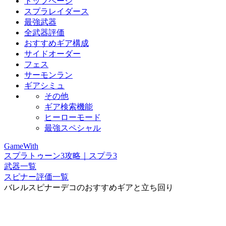
トップページ
スプラレイダース
最強武器
全武器評価
おすすめギア構成
サイドオーダー
フェス
サーモンラン
ギアシミュ
その他
ギア検索機能
ヒーローモード
最強スペシャル
GameWith
スプラトゥーン3攻略｜スプラ3
武器一覧
スピナー評価一覧
バレルスピナーデコのおすすめギアと立ち回り