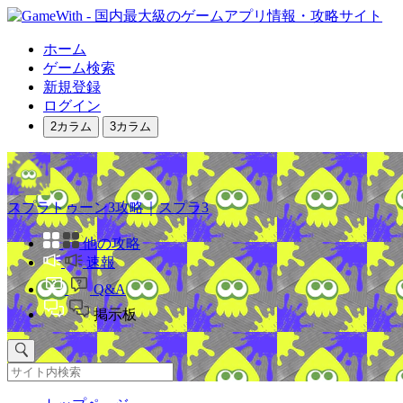
ホーム
ゲーム検索
新規登録
ログイン
2カラム
3カラム
スプラトゥーン3攻略｜スプラ3
他の攻略
速報
Q&A
掲示板