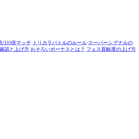
0倍/333倍マッチ
トリカラバトルのルール
スーパーシグナルの
確認と上げ方
おそろいボーナスとは？
フェス貢献度の上げ方