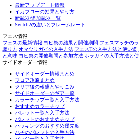
最新アップデート情報
イカフローの効果とやり方
新武器/追加武器一覧
Switch2の違いとフレームレート
フェス情報
フェスの最新情報
ヨビ祭の結果と開催期間
フェスマッチのラ
取り方
オマツリガイの入手方法
フェスTの入手方法と使い道
と意味
ヨビ祭の開催期間と参加方法
ホラガイの入手方法と使
サイドオーダー情報
サイドオーダー情報まとめ
フロア攻略まとめ
クリア後の報酬とやりこみ
サイドオーダーのギア一覧
カラーチップ一覧と入手方法
おすすめカラーチップ
パレット一覧と入手方法
パレットのおすすめチップ
ハッキングのおすすめ優先度
ハチのパレットの入手方法
バッジ一覧と入手方法