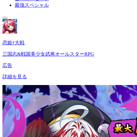
最強スペシャル
恋姫†大戦
三国志&戦国美少女武将オールスターRPG
広告
詳細を見る