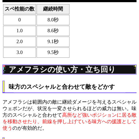
スペ性能の数
継続時間
0
8.0秒
1.0
8.6秒
2.0
9.1秒
3.0
9.5秒
アメフラシの使い方・立ち回り
味方のスペシャルと合わせて敵をどかす
アメフラシは範囲内の敵に継続ダメージを与えるスペシャル
ウェポンだが、状況を一変させられるほどの威力は無い。味
方のスペシャルと合わせて
高所など強いポジションに居る敵
を移動させたり、前線を押し上げている味方への援護として
使う
のが有効的だ。