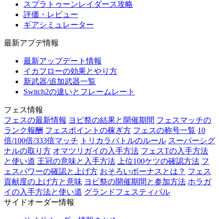
スプラトゥーンレイダース攻略
評価・レビュー
ギアシミュレーター
最新アプデ情報
最新アップデート情報
イカフローの効果とやり方
新武器/追加武器一覧
Switch2の違いとフレームレート
フェス情報
フェスの最新情報
ヨビ祭の結果と開催期間
フェスマッチの
ランク報酬
フェスポイントの稼ぎ方
フェスの称号一覧
10
倍/100倍/333倍マッチ
トリカラバトルのルール
スーパーシグ
ナルの取り方
オマツリガイの入手方法
フェスTの入手方法
と使い道
王冠の意味と入手方法
上位100ケツの確認方法
フ
ェスパワーの確認と上げ方
おそろいボーナスとは？
フェス
貢献度の上げ方と意味
ヨビ祭の開催期間と参加方法
ホラガ
イの入手方法と使い道
グランドフェスティバル
サイドオーダー情報