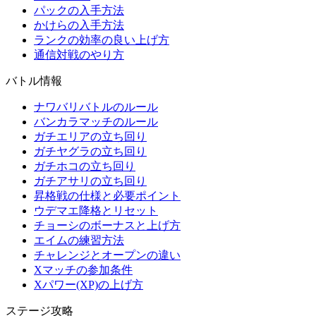
パックの入手方法
かけらの入手方法
ランクの効率の良い上げ方
通信対戦のやり方
バトル情報
ナワバリバトルのルール
バンカラマッチのルール
ガチエリアの立ち回り
ガチヤグラの立ち回り
ガチホコの立ち回り
ガチアサリの立ち回り
昇格戦の仕様と必要ポイント
ウデマエ降格とリセット
チョーシのボーナスと上げ方
エイムの練習方法
チャレンジとオープンの違い
Xマッチの参加条件
Xパワー(XP)の上げ方
ステージ攻略