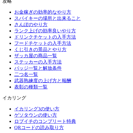
攻略
お金稼ぎの効率的なやり方
スパイキーの場所と出来ること
さんぽのやり方
ランク上げの効率良いやり方
ドリンクチケットの入手方法
フードチケットの入手方法
くじ引きの景品とやり方
ザッカ屋の商品一覧
ステッカーの入手方法
バッジ一覧と解放条件
二つ名一覧
武器熟練度の上げ方と報酬
表彰の種類一覧
イカリング
イカリング3の使い方
ゲソタウンの使い方
ロブイチのコンプリート特典
QRコードの読み取り方