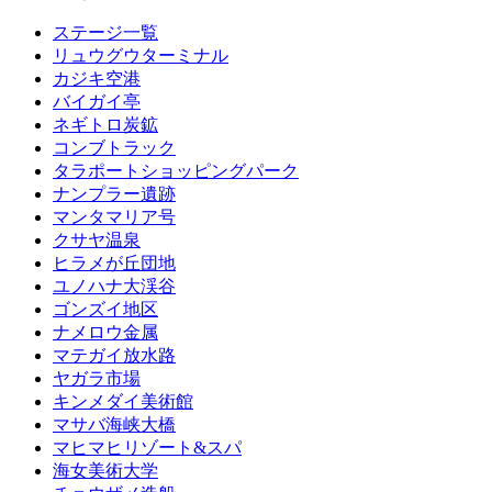
ステージ一覧
リュウグウターミナル
カジキ空港
バイガイ亭
ネギトロ炭鉱
コンブトラック
タラポートショッピングパーク
ナンプラー遺跡
マンタマリア号
クサヤ温泉
ヒラメが丘団地
ユノハナ大渓谷
ゴンズイ地区
ナメロウ金属
マテガイ放水路
ヤガラ市場
キンメダイ美術館
マサバ海峡大橋
マヒマヒリゾート&スパ
海女美術大学