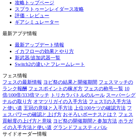
攻略トップページ
スプラトゥーンレイダース攻略
評価・レビュー
ギアシミュレーター
最新アプデ情報
最新アップデート情報
イカフローの効果とやり方
新武器/追加武器一覧
Switch2の違いとフレームレート
フェス情報
フェスの最新情報
ヨビ祭の結果と開催期間
フェスマッチの
ランク報酬
フェスポイントの稼ぎ方
フェスの称号一覧
10
倍/100倍/333倍マッチ
トリカラバトルのルール
スーパーシグ
ナルの取り方
オマツリガイの入手方法
フェスTの入手方法
と使い道
王冠の意味と入手方法
上位100ケツの確認方法
フ
ェスパワーの確認と上げ方
おそろいボーナスとは？
フェス
貢献度の上げ方と意味
ヨビ祭の開催期間と参加方法
ホラガ
イの入手方法と使い道
グランドフェスティバル
サイドオーダー情報