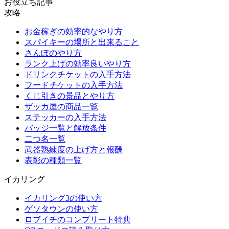
お役立ち記事
攻略
お金稼ぎの効率的なやり方
スパイキーの場所と出来ること
さんぽのやり方
ランク上げの効率良いやり方
ドリンクチケットの入手方法
フードチケットの入手方法
くじ引きの景品とやり方
ザッカ屋の商品一覧
ステッカーの入手方法
バッジ一覧と解放条件
二つ名一覧
武器熟練度の上げ方と報酬
表彰の種類一覧
イカリング
イカリング3の使い方
ゲソタウンの使い方
ロブイチのコンプリート特典