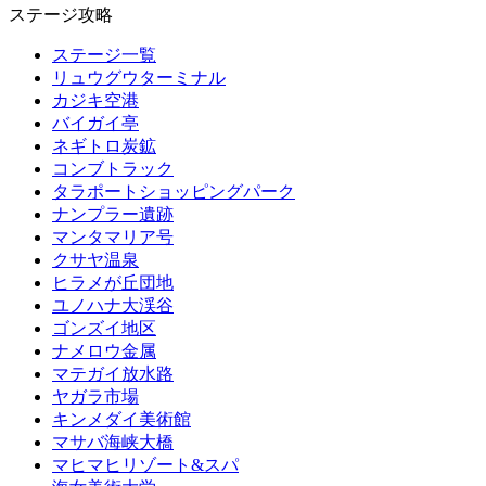
ステージ攻略
ステージ一覧
リュウグウターミナル
カジキ空港
バイガイ亭
ネギトロ炭鉱
コンブトラック
タラポートショッピングパーク
ナンプラー遺跡
マンタマリア号
クサヤ温泉
ヒラメが丘団地
ユノハナ大渓谷
ゴンズイ地区
ナメロウ金属
マテガイ放水路
ヤガラ市場
キンメダイ美術館
マサバ海峡大橋
マヒマヒリゾート&スパ