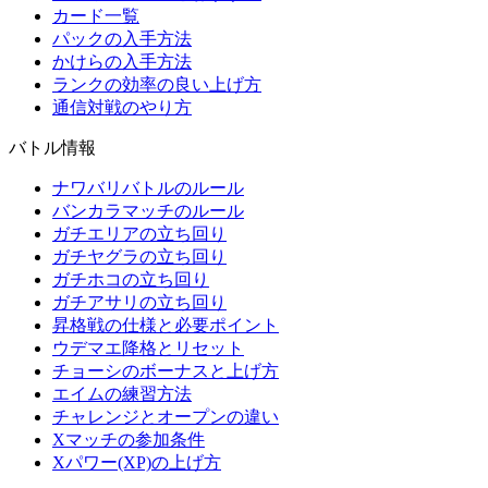
カード一覧
パックの入手方法
かけらの入手方法
ランクの効率の良い上げ方
通信対戦のやり方
バトル情報
ナワバリバトルのルール
バンカラマッチのルール
ガチエリアの立ち回り
ガチヤグラの立ち回り
ガチホコの立ち回り
ガチアサリの立ち回り
昇格戦の仕様と必要ポイント
ウデマエ降格とリセット
チョーシのボーナスと上げ方
エイムの練習方法
チャレンジとオープンの違い
Xマッチの参加条件
Xパワー(XP)の上げ方