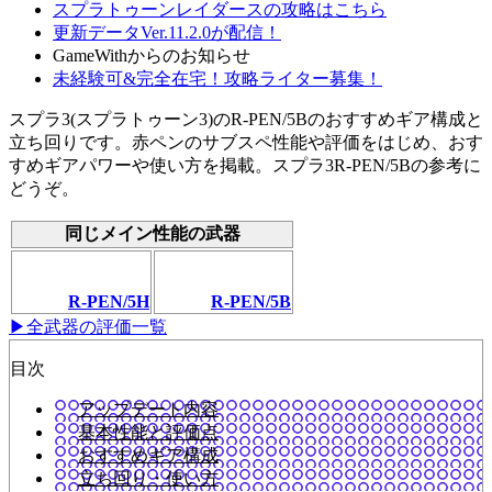
スプラトゥーンレイダースの攻略はこちら
更新データVer.11.2.0が配信！
GameWithからのお知らせ
未経験可&完全在宅！攻略ライター募集！
スプラ3(スプラトゥーン3)のR-PEN/5Bのおすすめギア構成と
立ち回りです。赤ペンのサブスペ性能や評価をはじめ、おす
すめギアパワーや使い方を掲載。スプラ3R-PEN/5Bの参考に
どうぞ。
同じメイン性能の武器
R-PEN/5H
R-PEN/5B
▶全武器の評価一覧
目次
アップデート内容
基本性能と評価点
おすすめギア構成
立ち回り・使い方