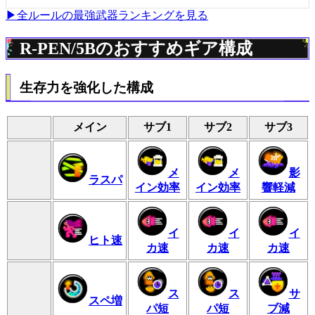
▶全ルールの最強武器ランキングを見る
R-PEN/5Bのおすすめギア構成
生存力を強化した構成
メイン
サブ1
サブ2
サブ3
メ
メ
影
ラスパ
イン効率
イン効率
響軽減
イ
イ
イ
ヒト速
カ速
カ速
カ速
ス
ス
サ
スペ増
パ短
パ短
ブ減