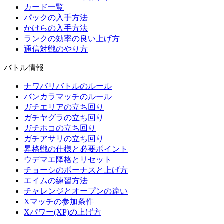
カード一覧
パックの入手方法
かけらの入手方法
ランクの効率の良い上げ方
通信対戦のやり方
バトル情報
ナワバリバトルのルール
バンカラマッチのルール
ガチエリアの立ち回り
ガチヤグラの立ち回り
ガチホコの立ち回り
ガチアサリの立ち回り
昇格戦の仕様と必要ポイント
ウデマエ降格とリセット
チョーシのボーナスと上げ方
エイムの練習方法
チャレンジとオープンの違い
Xマッチの参加条件
Xパワー(XP)の上げ方