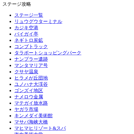
ステージ攻略
ステージ一覧
リュウグウターミナル
カジキ空港
バイガイ亭
ネギトロ炭鉱
コンブトラック
タラポートショッピングパーク
ナンプラー遺跡
マンタマリア号
クサヤ温泉
ヒラメが丘団地
ユノハナ大渓谷
ゴンズイ地区
ナメロウ金属
マテガイ放水路
ヤガラ市場
キンメダイ美術館
マサバ海峡大橋
マヒマヒリゾート&スパ