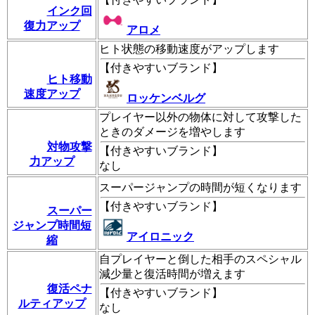
インク回
復力アップ
アロメ
ヒト状態の移動速度がアップします
【
付きやすいブランド
】
ヒト移動
速度アップ
ロッケンベルグ
プレイヤー以外の物体に対して攻撃した
ときのダメージを増やします
対物攻撃
【
付きやすいブランド
】
力アップ
なし
スーパージャンプの時間が短くなります
【
付きやすいブランド
】
スーパー
ジャンプ時間短
アイロニック
縮
自プレイヤーと倒した相手のスペシャル
減少量と復活時間が増えます
復活ペナ
【
付きやすいブランド
】
ルティアップ
なし