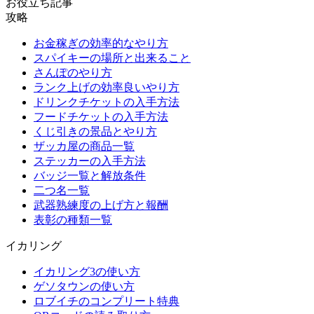
お役立ち記事
攻略
お金稼ぎの効率的なやり方
スパイキーの場所と出来ること
さんぽのやり方
ランク上げの効率良いやり方
ドリンクチケットの入手方法
フードチケットの入手方法
くじ引きの景品とやり方
ザッカ屋の商品一覧
ステッカーの入手方法
バッジ一覧と解放条件
二つ名一覧
武器熟練度の上げ方と報酬
表彰の種類一覧
イカリング
イカリング3の使い方
ゲソタウンの使い方
ロブイチのコンプリート特典