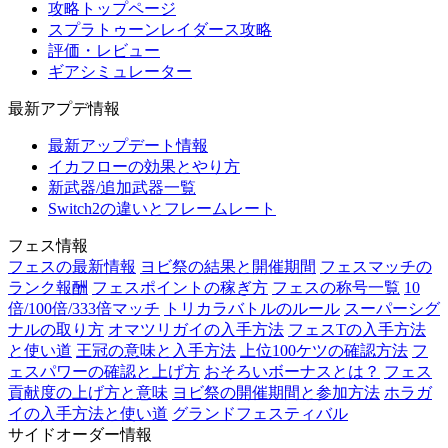
攻略トップページ
スプラトゥーンレイダース攻略
評価・レビュー
ギアシミュレーター
最新アプデ情報
最新アップデート情報
イカフローの効果とやり方
新武器/追加武器一覧
Switch2の違いとフレームレート
フェス情報
フェスの最新情報
ヨビ祭の結果と開催期間
フェスマッチの
ランク報酬
フェスポイントの稼ぎ方
フェスの称号一覧
10
倍/100倍/333倍マッチ
トリカラバトルのルール
スーパーシグ
ナルの取り方
オマツリガイの入手方法
フェスTの入手方法
と使い道
王冠の意味と入手方法
上位100ケツの確認方法
フ
ェスパワーの確認と上げ方
おそろいボーナスとは？
フェス
貢献度の上げ方と意味
ヨビ祭の開催期間と参加方法
ホラガ
イの入手方法と使い道
グランドフェスティバル
サイドオーダー情報