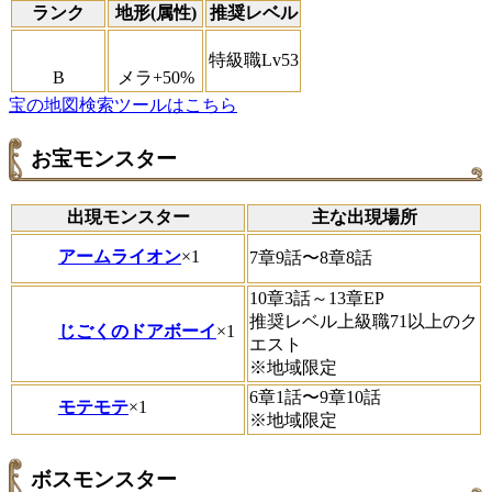
ランク
地形(属性)
推奨レベル
特級職Lv53
B
メラ+50%
宝の地図検索ツールはこちら
お宝モンスター
出現モンスター
主な出現場所
アームライオン
×1
7章9話〜8章8話
10章3話～13章EP
推奨レベル上級職71以上のク
じごくのドアボーイ
×1
エスト
※地域限定
6章1話〜9章10話
モテモテ
×1
※地域限定
ボスモンスター