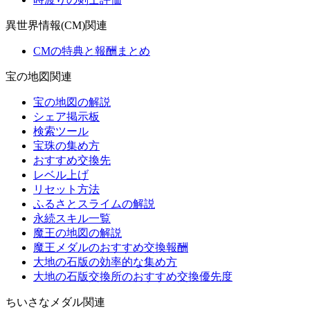
異世界情報(CM)関連
CMの特典と報酬まとめ
宝の地図関連
宝の地図の解説
シェア掲示板
検索ツール
宝珠の集め方
おすすめ交換先
レベル上げ
リセット方法
ふるさとスライムの解説
永続スキル一覧
魔王の地図の解説
魔王メダルのおすすめ交換報酬
大地の石版の効率的な集め方
大地の石版交換所のおすすめ交換優先度
ちいさなメダル関連