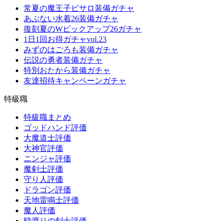
常夏の魔王子ピサロ装備ガチャ
あぶない水着26装備ガチャ
復刻夏のWピックアップ26ガチャ
1日1回お得ガチャvol.23
みずのはごろも装備ガチャ
伝説の勇者装備ガチャ
特別おたから装備ガチャ
友達招待キャンペーンガチャ
特級職
特級職まとめ
ゴッドハンド評価
大魔道士評価
大神官評価
ニンジャ評価
魔剣士評価
守り人評価
ドラゴン評価
天地雷鳴士評価
魔人評価
時渡りの剣士評価