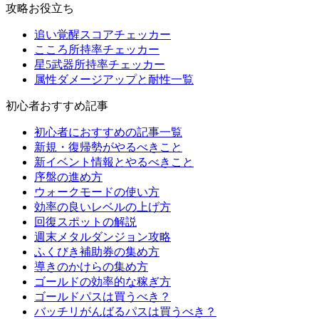
攻略お役立ち
追い覚醒スコアチェッカー
こころ所持率チェッカー
星5武器所持率チェッカー
属性ダメージアップと耐性一覧
初心者おすすめ記事
初心者におすすめの記事一覧
新規・復帰勢がやるべきこと
新イベント情報とやるべきこと
序盤の進め方
ウォークモードの使い方
効率の良いレベルの上げ方
回復スポットの解説
週末メタルダンジョン攻略
ふくびき補助券の集め方
導きのかけらの集め方
ゴールドの効率的な稼ぎ方
ゴールドパスは買うべき？
バッチリがんばるパスは買うべき？