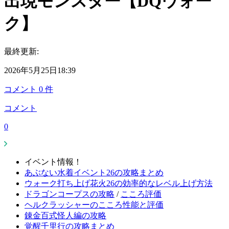
出現モンスター【DQウォー
ク】
最終更新:
2026年5月25日18:39
コメント
0
件
コメント
0
イベント情報！
あぶない水着イベント26の攻略まとめ
ウォーク打ち上げ花火26の効率的なレベル上げ方法
ドラゴンコープスの攻略
/
こころ評価
ヘルクラッシャーのこころ性能と評価
錬金百式怪人編の攻略
覚醒千里行の攻略まとめ