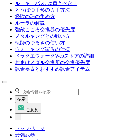
ルーキーパス3は買うべき？
とうばつ手形の入手方法
経験の珠の集め方
ルーラの解説
強敵こころ交換券の優先度
メタルキングとの戦い方
軌跡のつるぎの使い方
ウォーキング家族の仕様
ドラクエウォークWebストアの詳細
おまけメダル交換所の交換優先度
課金要素とおすすめ課金アイテム
検索
ご意見
トップページ
最強武器