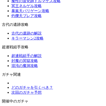
魔性の道化師ドルマゲス攻略
冥王ネルゲル攻略
暴嵐天バリゲーン攻略
灼爍天ブレア攻略
古代の遺跡攻略
古代の遺跡の解説
キラーマシン2攻略
超連戦組手攻略
超連戦組手の解説
封魔の冥獄攻略
混沌の魔洞攻略
ガチャ関連
どのガチャを引くべき？
次回のガチャ予想
開催中のガチャ