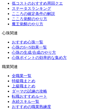
低コストのおすすめ周回クエ
ステータスランキング
こころの確定条件の解説
こころ覚醒のやり方
魔王覚醒のやり方
心珠関連
おすすめ心珠一覧
心珠のS+/S効果一覧
心珠の生成/合成のやり方
心珠ポイントの効率的な集め方
職業関連
全職業一覧
特級職まとめ
上級職まとめ
ダーマの試練の攻略
転職おすすめルート
永続スキル一覧
おすすめの職業熟練度