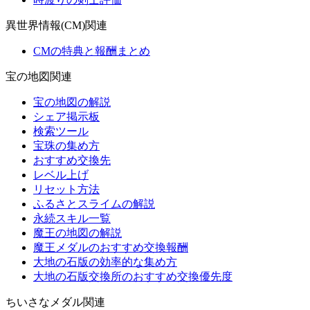
異世界情報(CM)関連
CMの特典と報酬まとめ
宝の地図関連
宝の地図の解説
シェア掲示板
検索ツール
宝珠の集め方
おすすめ交換先
レベル上げ
リセット方法
ふるさとスライムの解説
永続スキル一覧
魔王の地図の解説
魔王メダルのおすすめ交換報酬
大地の石版の効率的な集め方
大地の石版交換所のおすすめ交換優先度
ちいさなメダル関連