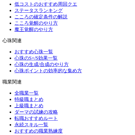
低コストのおすすめ周回クエ
ステータスランキング
こころの確定条件の解説
こころ覚醒のやり方
魔王覚醒のやり方
心珠関連
おすすめ心珠一覧
心珠のS+/S効果一覧
心珠の生成/合成のやり方
心珠ポイントの効率的な集め方
職業関連
全職業一覧
特級職まとめ
上級職まとめ
ダーマの試練の攻略
転職おすすめルート
永続スキル一覧
おすすめの職業熟練度