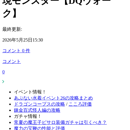
現モンスター【DQウォー
ク】
最終更新:
2026年5月25日15:30
コメント
0
件
コメント
0
イベント情報！
あぶない水着イベント26の攻略まとめ
ドラゴンコープスの攻略
/
こころ評価
錬金百式怪人編の攻略
ガチャ情報！
常夏の魔王子ピサロ装備ガチャは引くべき？
魔力の宝鞭の性能と評価