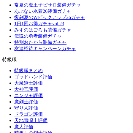
常夏の魔王子ピサロ装備ガチャ
あぶない水着26装備ガチャ
復刻夏のWピックアップ26ガチャ
1日1回お得ガチャvol.23
みずのはごろも装備ガチャ
伝説の勇者装備ガチャ
特別おたから装備ガチャ
友達招待キャンペーンガチャ
特級職
特級職まとめ
ゴッドハンド評価
大魔道士評価
大神官評価
ニンジャ評価
魔剣士評価
守り人評価
ドラゴン評価
天地雷鳴士評価
魔人評価
時渡りの剣士評価