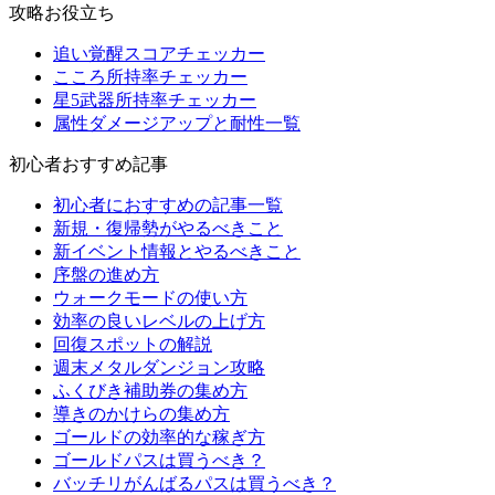
攻略お役立ち
追い覚醒スコアチェッカー
こころ所持率チェッカー
星5武器所持率チェッカー
属性ダメージアップと耐性一覧
初心者おすすめ記事
初心者におすすめの記事一覧
新規・復帰勢がやるべきこと
新イベント情報とやるべきこと
序盤の進め方
ウォークモードの使い方
効率の良いレベルの上げ方
回復スポットの解説
週末メタルダンジョン攻略
ふくびき補助券の集め方
導きのかけらの集め方
ゴールドの効率的な稼ぎ方
ゴールドパスは買うべき？
バッチリがんばるパスは買うべき？