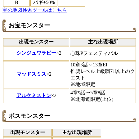
B
バギ+50%
宝の地図検索ツールはこちら
お宝モンスター
出現モンスター
主な出現場所
シンジュワラビー
×2
心珠Pフェスティバル
10章3話～13章EP
推奨レベル上級職71以上のク
マッドスミス
×2
エスト
※地域限定
4章9話〜5章8話
アルケミストン
×2
※北海道限定(上位)
ボスモンスター
出現モンスター
主な出現場所