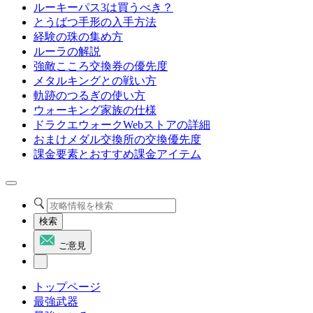
ルーキーパス3は買うべき？
とうばつ手形の入手方法
経験の珠の集め方
ルーラの解説
強敵こころ交換券の優先度
メタルキングとの戦い方
軌跡のつるぎの使い方
ウォーキング家族の仕様
ドラクエウォークWebストアの詳細
おまけメダル交換所の交換優先度
課金要素とおすすめ課金アイテム
検索
ご意見
トップページ
最強武器