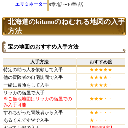
エリミネーター
9章7話〜10章6話
北海道のkitanoのねむれる地図の入手
方法
宝の地図のおすすめ入手方法
入手方法
おすすめ度
特定の助っ人を依頼して入手
★★★★★
他の冒険者の自宅訪問で入手
★★★★・
一緒に冒険をして入手
★★★★・
リッカの宿屋で入手
※ご当地地図はリッカの宿屋での
★★★・・
み入手可能
すれちがった冒険者から入手
★★・・・
あるくんですWで入手
★・・・・
ギガモン戦で入手
【期間限定】