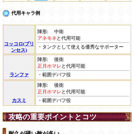
代用キャラ例
陣形:
中衛
アネモネ
と代用可能
コッコロ(プリ
・タンクとして使える優秀なサポーター
ンセス)
陣形:
後衛
正月ホマレ
と代用可能
ランファ
・範囲デバフ役
陣形:
後衛
正月ホマレ
と代用可能
カスミ
・範囲デバフ役
攻略の重要ポイントとコツ
耐久が硬い敵が多い