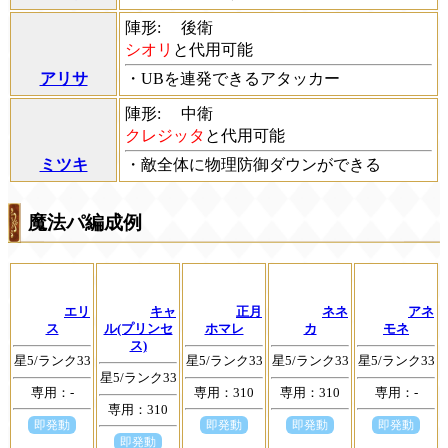
陣形:
後衛
シオリ
と代用可能
アリサ
・UBを連発できるアタッカー
陣形:
中衛
クレジッタ
と代用可能
ミツキ
・敵全体に物理防御ダウンができる
魔法パ編成例
エリ
キャ
正月
ネネ
アネ
ス
ル(プリンセ
ホマレ
カ
モネ
ス)
星5/ランク33
星5/ランク33
星5/ランク33
星5/ランク33
星5/ランク33
専用：-
専用：310
専用：310
専用：-
専用：310
即発動
即発動
即発動
即発動
即発動