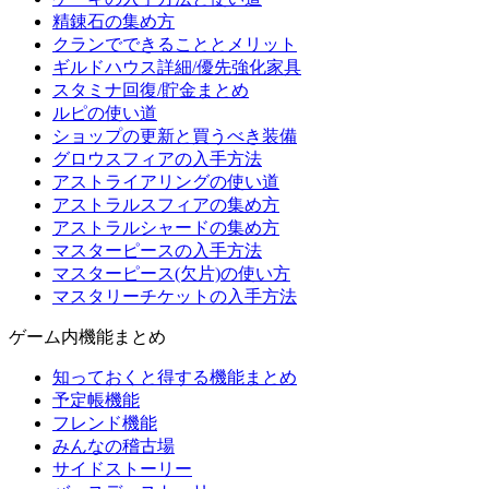
精錬石の集め方
クランでできることとメリット
ギルドハウス詳細/優先強化家具
スタミナ回復/貯金まとめ
ルピの使い道
ショップの更新と買うべき装備
グロウスフィアの入手方法
アストライアリングの使い道
アストラルスフィアの集め方
アストラルシャードの集め方
マスターピースの入手方法
マスターピース(欠片)の使い方
マスタリーチケットの入手方法
ゲーム内機能まとめ
知っておくと得する機能まとめ
予定帳機能
フレンド機能
みんなの稽古場
サイドストーリー