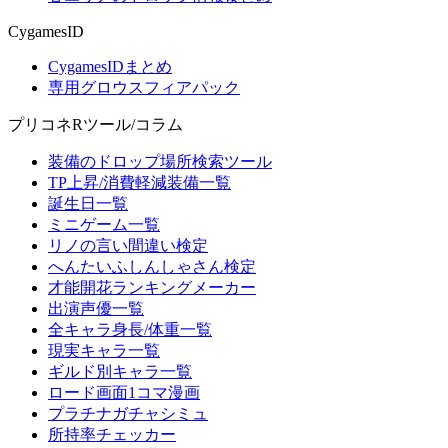
CygamesID
CygamesIDまとめ
専用グロウスフィアパック
プリコネRツール/コラム
装備のドロップ場所検索ツール
TP上昇/消費軽減装備一覧
誕生日一覧
ミニゲーム一覧
リノの言い間違い検定
へんたいふしんしゃさん検定
才能開花ランキングメーカー
出演声優一覧
全キャラ身長/体重一覧
現実キャラ一覧
ギルド別キャラ一覧
ロード画面1コマ漫画
プラチナガチャシミュ
所持率チェッカー