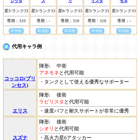
ジッタ
ス
リ
リスタ
モネ
星5/ランク33
星5/ランク33
星6/ランク33
星5/ランク33
星5/ランク33
専用：310
専用：-
専用：310
専用：310
専用：-
即発動
即発動
即発動
即発動
即発動
代用キャラ例
陣形:
中衛
アネモネ
と代用可能
コッコロ(プリ
・タンクとして使える優秀なサポーター
ンセス)
陣形:
後衛
ラビリスタ
と代用可能
エリス
・速度バフと耐久サポートが非常に優秀
陣形:
後衛
シオリ
と代用可能
スズナ
・高火力星6アタッカー