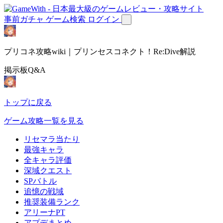
事前ガチャ
ゲーム検索
ログイン
プリコネ攻略wiki｜プリンセスコネクト！Re:Dive解説
掲示板Q&A
トップに戻る
ゲーム攻略一覧を見る
リセマラ当たり
最強キャラ
全キャラ評価
深域クエスト
SPバトル
追憶の戦域
推奨装備ランク
アリーナPT
アプデまとめ