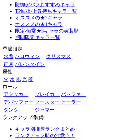
防御デバフおすすめキャラ
TP回復/上昇持ちキャラ一覧
オススメの★2キャラ
オススメの★1キャラ
限定/恒常★3キャラの実装順
期間限定キャラ一覧
季節限定
水着
ハロウィン
クリスマス
正月
バレンタイン
属性
火
水
風
光
闇
ロール
アタッカー
ブレイカー
バッファー
デバッファー
ブースター
ヒーラー
タンク
ジャマー
ランクアップ/装備
キャラ別推奨ランクまとめ
ランクアップ時の注意点！