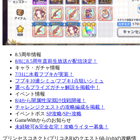
8.5周年情報
8/8に8.5周年直前生放送が配信決定！
キャラ・ガチャ情報
7/31に水着フブキが実装！
フブキ10連シミュ
/
フブキ1点狙いシミュ
選べるプライズガチャ解説を掲載中！
イベント情報
8/4から闇属性深淵討伐戦開催！
チャレンジクエストの攻略編成を掲載！
イベントボス
SP攻略
/
SP+攻略
GameWithからのお知らせ
未経験可&完全在宅！攻略ライター募集！
プリンセスコネクト(プリコネR)のクエスト68-1(vh)の攻略情