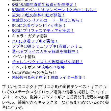
8/8に8.5周年直前生放送が配信決定！
8.5周年イベント/キャンペーンまとめはこちら！
最大170連の無料10連が開催！
生放送のシリアルコード一覧はこちら！
8/15に水着ヴァンピィが実装！
8/23にプリフェスでティアが実装！
キャラ・ガチャ情報
7/31に水着フブキが実装！
フブキ10連シミュ
/
フブキ1点狙いシミュ
選べるプライズガチャ解説を掲載中！
イベント情報
チャレンジクエストの攻略編成を掲載！
イベントボス
SP攻略
/
SP+攻略
GameWithからのお知らせ
未経験可&完全在宅！攻略ライター募集！
プリンセスコネクト(プリコネR)の嵐神テンペストギアにつ
いてのステータスやドロップ場所の情報を掲載しています。
プリコネでの、嵐神テンペストギアに必要な作成素材や必要
レベル、装備できるキャラクターなどもまとめているので参
考にどうぞ。