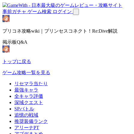
事前ガチャ
ゲーム検索
ログイン
プリコネ攻略wiki｜プリンセスコネクト！Re:Dive解説
掲示板Q&A
トップに戻る
ゲーム攻略一覧を見る
リセマラ当たり
最強キャラ
全キャラ評価
深域クエスト
SPバトル
追憶の戦域
推奨装備ランク
アリーナPT
アプデまとめ