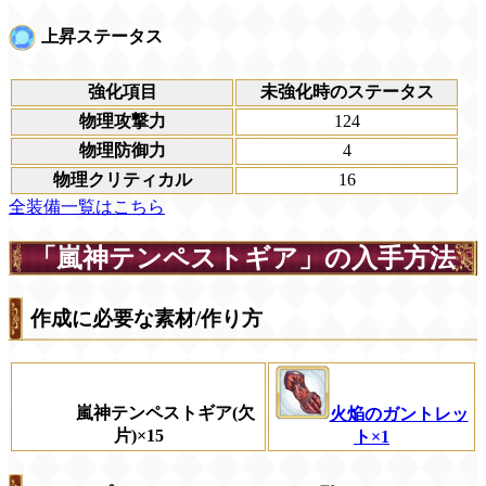
上昇ステータス
強化項目
未強化時のステータス
物理攻撃力
124
物理防御力
4
物理クリティカル
16
全装備一覧はこちら
「嵐神テンペストギア」の入手方法
作成に必要な素材/作り方
嵐神テンペストギア(欠
火焔のガントレッ
片)×15
ト×1