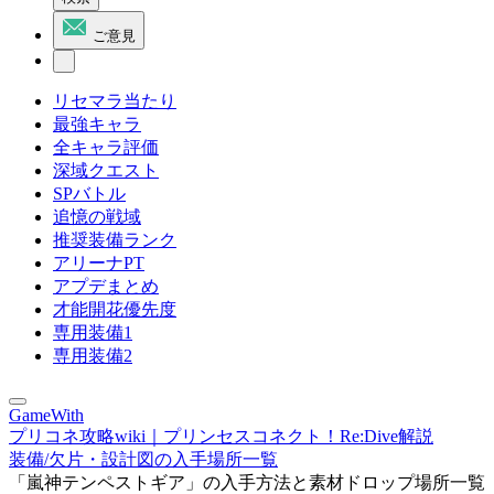
ご意見
リセマラ当たり
最強キャラ
全キャラ評価
深域クエスト
SPバトル
追憶の戦域
推奨装備ランク
アリーナPT
アプデまとめ
才能開花優先度
専用装備1
専用装備2
GameWith
プリコネ攻略wiki｜プリンセスコネクト！Re:Dive解説
装備/欠片・設計図の入手場所一覧
「嵐神テンペストギア」の入手方法と素材ドロップ場所一覧