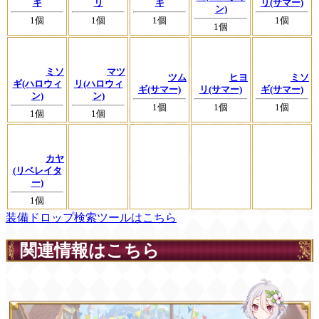
ギ
リ
ギ
リ(サマー)
ン)
1個
1個
1個
1個
1個
ミソ
マツ
ツム
ヒヨ
ミソ
ギ(ハロウィ
リ(ハロウィ
ギ(サマー)
リ(サマー)
ギ(サマー)
ン)
ン)
1個
1個
1個
1個
1個
カヤ
(リベレイタ
ー)
1個
装備ドロップ検索ツールはこちら
関連情報はこちら