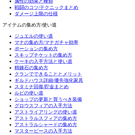
属性の効果と種類
戦闘のコツ/テクニックまとめ
ダメージ上限の仕様
アイテムの集め方/使い道
ジュエルの使い道
マナの集め方/マナガチャ効率
ポーションの集め方
スキップチケットの集め方
ケーキの入手方法と使い道
精錬石の集め方
クランでできることとメリット
ギルドハウス詳細/優先強化家具
スタミナ回復/貯金まとめ
ルピの使い道
ショップの更新と買うべき装備
グロウスフィアの入手方法
アストライアリングの使い道
アストラルスフィアの集め方
アストラルシャードの集め方
マスターピースの入手方法