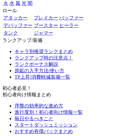
火
水
風
光
闇
ロール
アタッカー
ブレイカー
バッファー
デバッファー
ブースター
ヒーラー
タンク
ジャマー
ランクアップ/装備
キャラ別推奨ランクまとめ
ランクアップ時の注意点！
ランクボーナス解説
原鉱の入手方法/使い方
TP上昇/消費軽減装備一覧
初心者必見！
初心者向け情報まとめ
序盤の効率的な進め方
進行度別！初心者向け情報一覧
毎日やるべきこと
スタートダッシュミッション
おすすめ有償パックまとめ