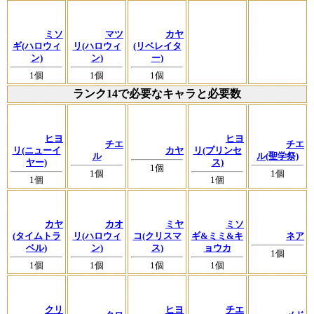
ミソ
マツ
カヤ
ギ(ハロウィ
リ(ハロウィ
(リベレイタ
ン)
ン)
ー)
1個
1個
1個
ランク14で必要なキャラと必要数
ヒヨ
ヒヨ
チエ
チエ
リ(ニューイ
カヤ
リ(プリンセ
ル
ル(聖学祭)
ヤー)
ス)
1個
1個
1個
1個
1個
カヤ
カオ
ミヤ
ミソ
(タイムトラ
リ(ハロウィ
コ(クリスマ
ギ&ミミ&キ
ネア
ベル)
ン)
ス)
ョウカ
1個
1個
1個
1個
1個
クリ
ヒヨ
チエ