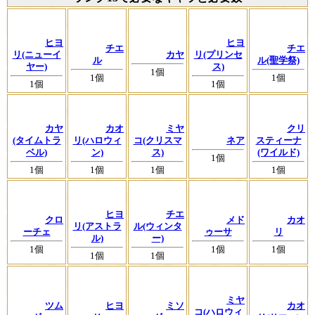
ヒヨ
ヒヨ
チエ
チエ
リ(ニューイ
カヤ
リ(プリンセ
ル
ル(聖学祭)
ヤー)
ス)
1個
1個
1個
1個
1個
カヤ
カオ
ミヤ
クリ
(タイムトラ
リ(ハロウィ
コ(クリスマ
ネア
スティーナ
ベル)
ン)
ス)
(ワイルド)
1個
1個
1個
1個
1個
ヒヨ
チエ
クロ
メド
カオ
リ(アストラ
ル(ウィンタ
ーチェ
ゥーサ
リ
ル)
ー)
1個
1個
1個
1個
1個
ミヤ
ツム
ヒヨ
ミソ
カオ
コ(ハロウィ