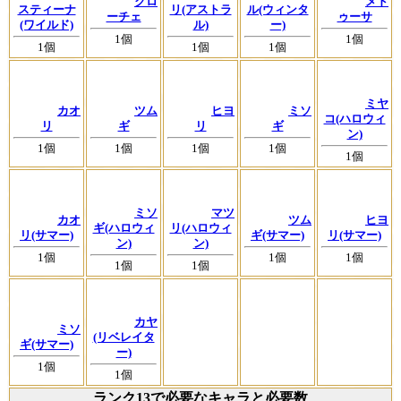
クロ
メド
スティーナ
リ(アストラ
ル(ウィンタ
ーチェ
ゥーサ
(ワイルド)
ル)
ー)
1個
1個
1個
1個
1個
ミヤ
カオ
ツム
ヒヨ
ミソ
コ(ハロウィ
リ
ギ
リ
ギ
ン)
1個
1個
1個
1個
1個
ミソ
マツ
カオ
ツム
ヒヨ
ギ(ハロウィ
リ(ハロウィ
リ(サマー)
ギ(サマー)
リ(サマー)
ン)
ン)
1個
1個
1個
1個
1個
カヤ
ミソ
(リベレイタ
ギ(サマー)
ー)
1個
1個
ランク13で必要なキャラと必要数