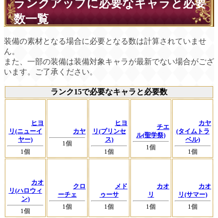
ランクアップに必要なキャラと必要
数一覧
装備の素材となる場合に必要となる数は計算されていませ
ん。
また、一部の装備は装備対象キャラが最新でない場合がござ
います。ご了承ください。
ランク15で必要なキャラと必要数
ヒヨ
ヒヨ
カヤ
チエ
リ(ニューイ
カヤ
リ(プリンセ
(タイムトラ
ル(聖学祭)
ヤー)
ス)
ベル)
1個
1個
1個
1個
1個
カオ
クロ
メド
カオ
カオ
リ(ハロウィ
ーチェ
ゥーサ
リ
リ(サマー)
ン)
1個
1個
1個
1個
1個