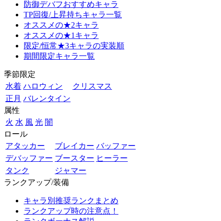
防御デバフおすすめキャラ
TP回復/上昇持ちキャラ一覧
オススメの★2キャラ
オススメの★1キャラ
限定/恒常★3キャラの実装順
期間限定キャラ一覧
季節限定
水着
ハロウィン
クリスマス
正月
バレンタイン
属性
火
水
風
光
闇
ロール
アタッカー
ブレイカー
バッファー
デバッファー
ブースター
ヒーラー
タンク
ジャマー
ランクアップ/装備
キャラ別推奨ランクまとめ
ランクアップ時の注意点！