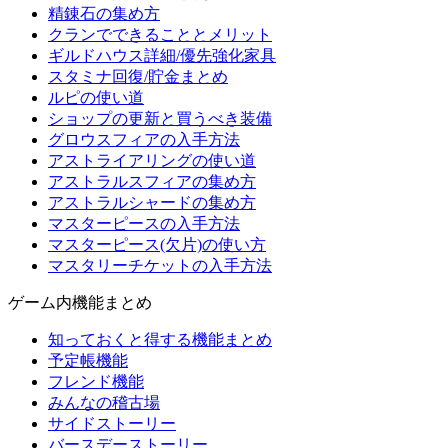
精錬石の集め方
クランでできることとメリット
ギルドハウス詳細/優先強化家具
スタミナ回復/貯金まとめ
ルピの使い道
ショップの更新と買うべき装備
グロウスフィアの入手方法
アストライアリングの使い道
アストラルスフィアの集め方
アストラルシャードの集め方
マスターピースの入手方法
マスターピース(欠片)の使い方
マスタリーチケットの入手方法
ゲーム内機能まとめ
知っておくと得する機能まとめ
予定帳機能
フレンド機能
みんなの稽古場
サイドストーリー
バースデーストーリー