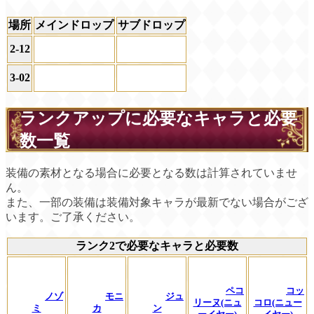
場所
メインドロップ
サブドロップ
2‐12
3‐02
ランクアップに必要なキャラと必要
数一覧
装備の素材となる場合に必要となる数は計算されていませ
ん。
また、一部の装備は装備対象キャラが最新でない場合がござ
います。ご了承ください。
ランク2で必要なキャラと必要数
ペコ
コッ
ノゾ
モニ
ジュ
リーヌ(ニュ
コロ(ニュー
ミ
カ
ン