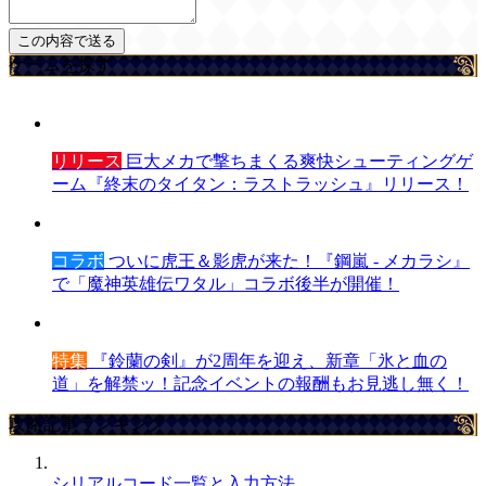
ゲームを探す
リリース
巨大メカで撃ちまくる爽快シューティングゲ
ーム『終末のタイタン：ラストラッシュ』リリース！
コラボ
ついに虎王＆影虎が来た！『鋼嵐 - メカラシ』
で「魔神英雄伝ワタル」コラボ後半が開催！
特集
『鈴蘭の剣』が2周年を迎え、新章「氷と血の
道」を解禁ッ！記念イベントの報酬もお見逃し無く！
攻略記事ランキング
シリアルコード一覧と入力方法