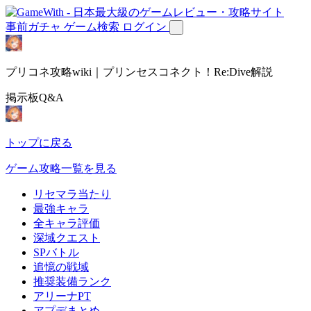
事前ガチャ
ゲーム検索
ログイン
プリコネ攻略wiki｜プリンセスコネクト！Re:Dive解説
掲示板Q&A
トップに戻る
ゲーム攻略一覧を見る
リセマラ当たり
最強キャラ
全キャラ評価
深域クエスト
SPバトル
追憶の戦域
推奨装備ランク
アリーナPT
アプデまとめ