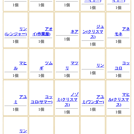
ーイヤー)
イヤー)
1個
1個
1個
1個
1個
ジュ
リン
アオ
アネ
ネア
ン(クリスマ
(レンジャー)
イ(作業服)
モネ
ス)
1個
1個
1個
1個
1個
マヒ
ツム
マツ
コッ
リン
ル
ギ
リ
コロ
1個
1個
1個
1個
1個
ノゾ
マヒ
アユ
コッ
アユ
ミ(クリスマ
ル(クリスマ
ミ
コロ(サマー)
ミ(ワンダー)
ス)
ス)
1個
1個
1個
1個
1個
リン