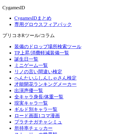
CygamesID
CygamesIDまとめ
専用グロウスフィアパック
プリコネRツール/コラム
装備のドロップ場所検索ツール
TP上昇/消費軽減装備一覧
誕生日一覧
ミニゲーム一覧
リノの言い間違い検定
へんたいふしんしゃさん検定
才能開花ランキングメーカー
出演声優一覧
全キャラ身長/体重一覧
現実キャラ一覧
ギルド別キャラ一覧
ロード画面1コマ漫画
プラチナガチャシミュ
所持率チェッカー