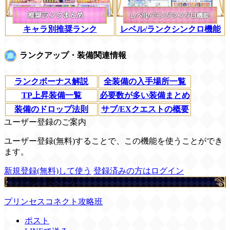
キャラ別推奨ランク
レベル/ランクシンクロ機能
ランクアップ・装備関連情報
ランクボーナス解説
全装備の入手場所一覧
TP上昇装備一覧
必要数が多い装備まとめ
装備のドロップ法則
サブ/EXクエストの概要
ユーザー登録のご案内
ユーザー登録(無料)することで、この機能を使うことができ
ます。
新規登録(無料)して使う
登録済みの方はログイン
この記事を書いた人
プリンセスコネクト攻略班
ポスト