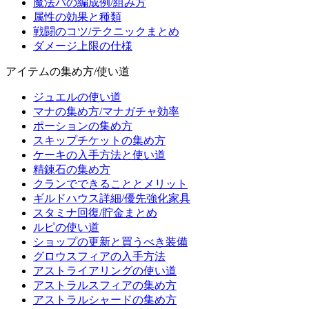
魔法パの編成例/組み方
属性の効果と種類
戦闘のコツ/テクニックまとめ
ダメージ上限の仕様
アイテムの集め方/使い道
ジュエルの使い道
マナの集め方/マナガチャ効率
ポーションの集め方
スキップチケットの集め方
ケーキの入手方法と使い道
精錬石の集め方
クランでできることとメリット
ギルドハウス詳細/優先強化家具
スタミナ回復/貯金まとめ
ルピの使い道
ショップの更新と買うべき装備
グロウスフィアの入手方法
アストライアリングの使い道
アストラルスフィアの集め方
アストラルシャードの集め方