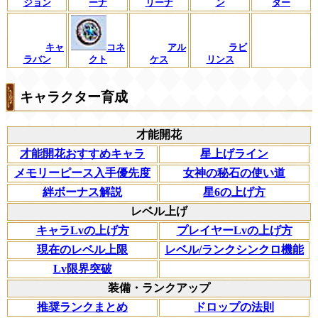
ジョン
ーナ
リーナ
ン
ター
キャ
コネ
アル
ラビ
ラバン
クト
ケス
リンス
キャラクター育成
才能開花
才能開花おすすめキャラ
星上げライン
メモリーピース入手優先度
女神の秘石の使い道
絆ボーナス解説
星6の上げ方
レベル上げ
キャラLvの上げ方
プレイヤーLvの上げ方
現在のレベル上限
レベル/ランクシンクロ機能
Lv限界突破
装備・ランクアップ
推奨ランクまとめ
ドロップの法則