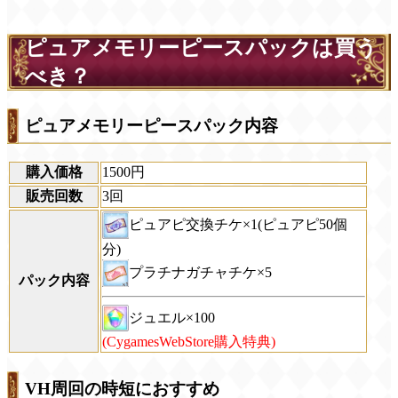
ピュアメモリーピースパックは買う
べき？
ピュアメモリーピースパック内容
購入価格
1500円
販売回数
3回
ピュアピ交換チケ×1(ピュアピ50個
分)
プラチナガチャチケ×5
パック内容
ジュエル×100
(CygamesWebStore購入特典)
VH周回の時短におすすめ