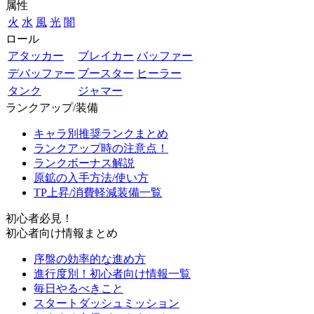
属性
火
水
風
光
闇
ロール
アタッカー
ブレイカー
バッファー
デバッファー
ブースター
ヒーラー
タンク
ジャマー
ランクアップ/装備
キャラ別推奨ランクまとめ
ランクアップ時の注意点！
ランクボーナス解説
原鉱の入手方法/使い方
TP上昇/消費軽減装備一覧
初心者必見！
初心者向け情報まとめ
序盤の効率的な進め方
進行度別！初心者向け情報一覧
毎日やるべきこと
スタートダッシュミッション