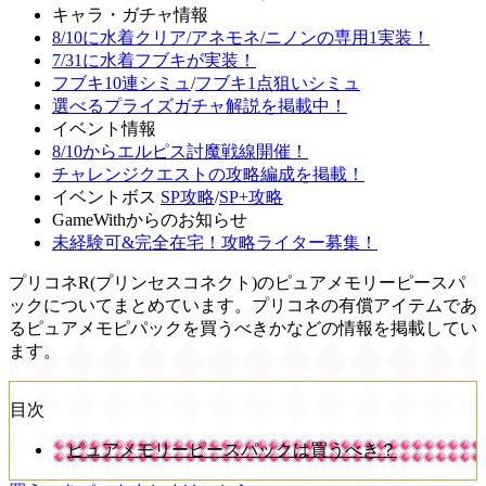
キャラ・ガチャ情報
8/10に水着クリア/アネモネ/ニノンの専用1実装！
7/31に水着フブキが実装！
フブキ10連シミュ
/
フブキ1点狙いシミュ
選べるプライズガチャ解説を掲載中！
イベント情報
8/10からエルピス討魔戦線開催！
チャレンジクエストの攻略編成を掲載！
イベントボス
SP攻略
/
SP+攻略
GameWithからのお知らせ
未経験可&完全在宅！攻略ライター募集！
プリコネR(プリンセスコネクト)のピュアメモリーピースパ
ックについてまとめています。プリコネの有償アイテムであ
るピュアメモピパックを買うべきかなどの情報を掲載してい
ます。
目次
ピュアメモリーピースパックは買うべき？