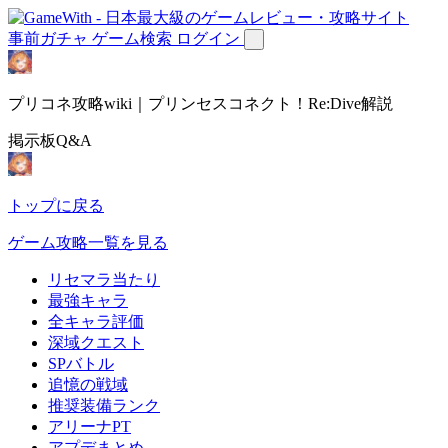
事前ガチャ
ゲーム検索
ログイン
プリコネ攻略wiki｜プリンセスコネクト！Re:Dive解説
掲示板Q&A
トップに戻る
ゲーム攻略一覧を見る
リセマラ当たり
最強キャラ
全キャラ評価
深域クエスト
SPバトル
追憶の戦域
推奨装備ランク
アリーナPT
アプデまとめ