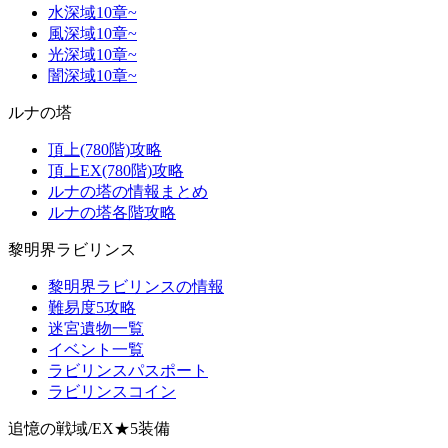
水深域10章~
風深域10章~
光深域10章~
闇深域10章~
ルナの塔
頂上(780階)攻略
頂上EX(780階)攻略
ルナの塔の情報まとめ
ルナの塔各階攻略
黎明界ラビリンス
黎明界ラビリンスの情報
難易度5攻略
迷宮遺物一覧
イベント一覧
ラビリンスパスポート
ラビリンスコイン
追憶の戦域/EX★5装備