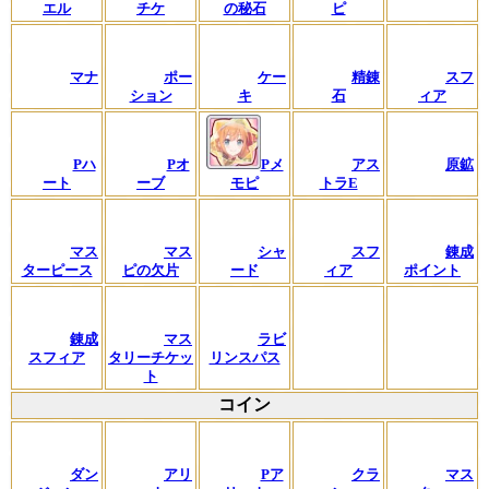
エル
チケ
の秘石
ピ
マナ
ポー
ケー
精錬
スフ
ション
キ
石
ィア
Pハ
Pオ
Pメ
アス
原鉱
ート
ーブ
モピ
トラE
マス
マス
シャ
スフ
錬成
ターピース
ピの欠片
ード
ィア
ポイント
錬成
マス
ラビ
スフィア
タリーチケッ
リンスパス
ト
コイン
ダン
アリ
Pア
クラ
マス