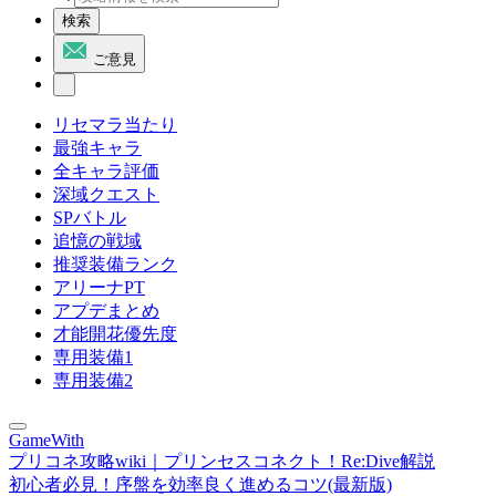
検索
ご意見
リセマラ当たり
最強キャラ
全キャラ評価
深域クエスト
SPバトル
追憶の戦域
推奨装備ランク
アリーナPT
アプデまとめ
才能開花優先度
専用装備1
専用装備2
GameWith
プリコネ攻略wiki｜プリンセスコネクト！Re:Dive解説
初心者必見！序盤を効率良く進めるコツ(最新版)