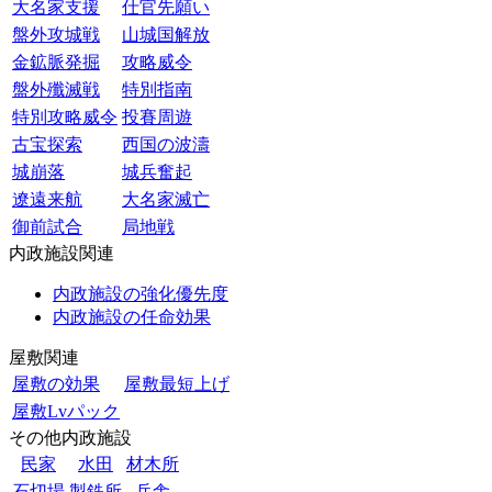
大名家支援
仕官先願い
盤外攻城戦
山城国解放
金鉱脈発掘
攻略威令
盤外殲滅戦
特別指南
特別攻略威令
投賽周遊
古宝探索
西国の波濤
城崩落
城兵奮起
遼遠来航
大名家滅亡
御前試合
局地戦
内政施設関連
内政施設の強化優先度
内政施設の任命効果
屋敷関連
屋敷の効果
屋敷最短上げ
屋敷Lvパック
その他内政施設
民家
水田
材木所
石切場
製鉄所
兵舎