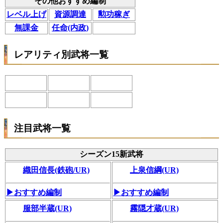
その他おすすめ編制
レベル上げ
資源調達
勲功稼ぎ
無課金
任命(内政)
レアリティ別武将一覧
注目武将一覧
シーズン15新武将
織田信長(鉄砲/UR)
上泉信綱(UR)
▶おすすめ編制
▶おすすめ編制
服部半蔵(UR)
霧隠才蔵(UR)