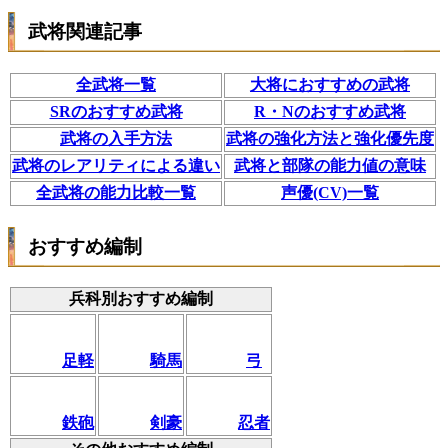
武将関連記事
全武将一覧
大将におすすめの武将
SRのおすすめ武将
R・Nのおすすめ武将
武将の入手方法
武将の強化方法と強化優先度
武将のレアリティによる違い
武将と部隊の能力値の意味
全武将の能力比較一覧
声優(CV)一覧
おすすめ編制
兵科別おすすめ編制
足軽
騎馬
弓
鉄砲
剣豪
忍者