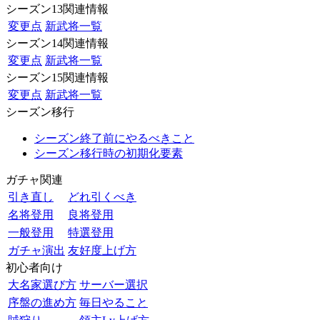
シーズン13関連情報
変更点
新武将一覧
シーズン14関連情報
変更点
新武将一覧
シーズン15関連情報
変更点
新武将一覧
シーズン移行
シーズン終了前にやるべきこと
シーズン移行時の初期化要素
ガチャ関連
引き直し
どれ引くべき
名将登用
良将登用
一般登用
特選登用
ガチャ演出
友好度上げ方
初心者向け
大名家選び方
サーバー選択
序盤の進め方
毎日やること