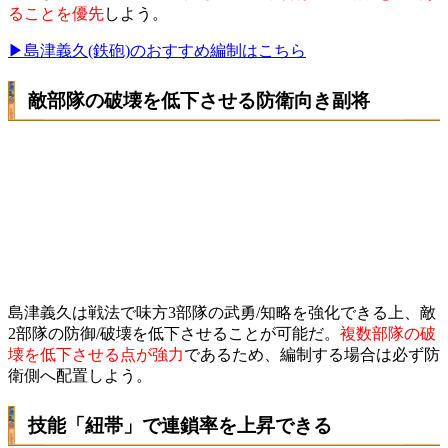
ることを優先
しよう。
▶島津義久(鉄砲)のおすすめ編制はこちら
敵部隊の破壊を低下させる防衛向き副将
島津義久は戦法で味方3部隊の武勇/知略を強化できる上、敵
2部隊の防御/破壊を低下させることが可能だ。
複数部隊の破
壊を低下させる点が強力
であるため、編制する場合は必ず防
衛側へ配置しよう。
技能「紐帯」で連鎖率を上昇できる