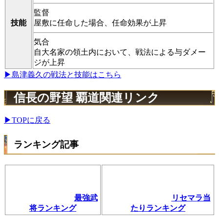
監督
技能
屋敷に任命した場合、任命効果が上昇
気合
自大名家の領土内において、戦法による与ダメー
ジが上昇
▶島津義久の戦法と技能はこちら
信長の野望 覇道関連リンク
▶TOPに戻る
ランキング記事
最強武
リセマラ当
将ランキング
たりランキング