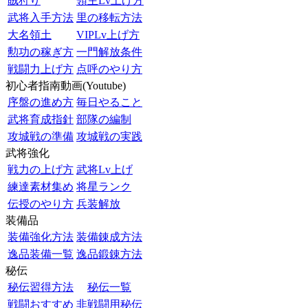
賊狩り
領主Lv上げ方
武将入手方法
里の移転方法
大名領土
VIPLv上げ方
勲功の稼ぎ方
一門解放条件
戦闘力上げ方
点呼のやり方
初心者指南動画(Youtube)
序盤の進め方
毎日やること
武将育成指針
部隊の編制
攻城戦の準備
攻城戦の実践
武将強化
戦力の上げ方
武将Lv上げ
練達素材集め
将星ランク
伝授のやり方
兵装解放
装備品
装備強化方法
装備錬成方法
逸品装備一覧
逸品鍛錬方法
秘伝
秘伝習得方法
秘伝一覧
戦闘おすすめ
非戦闘用秘伝