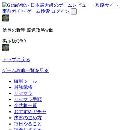
事前ガチャ
ゲーム検索
ログイン
信長の野望 覇道攻略wiki
掲示板Q&A
トップに戻る
ゲーム攻略一覧を見る
編制ツール
最強武将
リセマラ
リセマラ手順
全武将一覧
おすすめガチャ
序盤の進め方
毎日やること
課金おすすめ