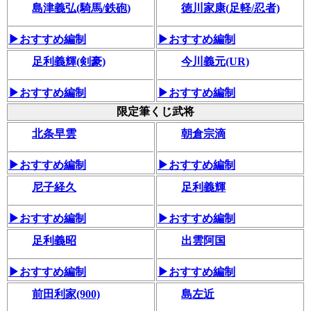
島津義弘(騎馬/鉄砲)
徳川家康(足軽/忍者)
▶おすすめ編制
▶おすすめ編制
足利義輝(剣豪)
今川義元(UR)
▶おすすめ編制
▶おすすめ編制
限定筆くじ武将
北条早雲
朝倉宗滴
▶おすすめ編制
▶おすすめ編制
尼子経久
足利義輝
▶おすすめ編制
▶おすすめ編制
足利義昭
出雲阿国
▶おすすめ編制
▶おすすめ編制
前田利家(900)
島左近