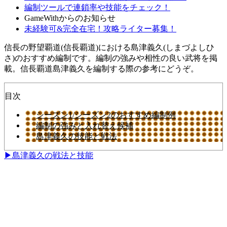
編制ツールで連鎖率や技能をチェック！
GameWithからのお知らせ
未経験可&完全在宅！攻略ライター募集！
信長の野望覇道(信長覇道)における島津義久(しまづよしひ
さ)のおすすめ編制です。編制の強みや相性の良い武将を掲
載。信長覇道島津義久を編制する際の参考にどうぞ。
目次
シーズン1/シーズン2のおすすめ編制例
編制の強みと入れ替え候補
島津義久の技能と戦法
▶島津義久の戦法と技能