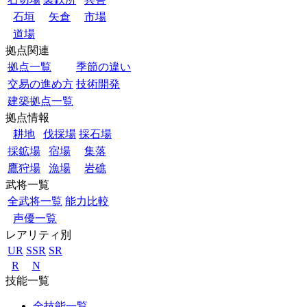
石垣
矢倉
市場
道場
拠点関連
拠点一覧
季節の違い
交易の進め方
技術開発
建築拠点一覧
拠点情報
耕地
伐採場
採石場
採鉱場
宿場
集落
鷹狩場
漁場
岩礁
武将一覧
全武将一覧
能力比較
声優一覧
レアリティ別
UR
SSR
SR
R
N
技能一覧
全技能一覧