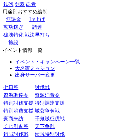
鉄砲
剣豪
忍者
用途別おすすめ編制
無課金
Lv上げ
勲功稼ぎ
調達
破壊特化
戦法早打ち
施設
イベント情報一覧
イベント・キャンペーン一覧
大名家ミッション
出身サーバー変更
七日祭
討伐戦
資源調達令
資源消費令
特別討伐支援
特別調達支援
特別消費支援
城砦争奪戦
豪商来訪
千鬼賊征伐戦
くじ引き祭
天下争乱
鎧賊討伐戦
鎧賊特別討伐