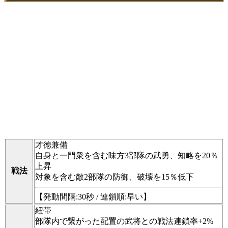
才徳兼備
自身と一門衆を含む味方3部隊の武勇、知略を20％
上昇
戦法
対象を含む敵2部隊の防御、破壊を15％低下
【発動間隔:30秒 / 連鎖順:早い】
紐帯
部隊内で繋がった配置の武将との戦法連鎖率+2%