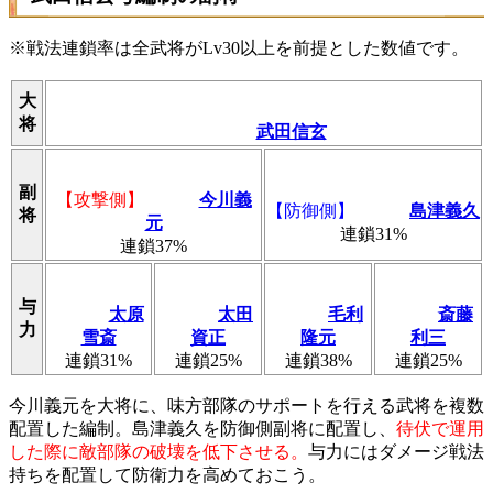
※戦法連鎖率は全武将がLv30以上を前提とした数値です。
大
将
武田信玄
副
【攻撃側】
今川義
【防御側】
島津義久
将
元
連鎖31%
連鎖37%
与
太原
太田
毛利
斎藤
力
雪斎
資正
隆元
利三
連鎖31%
連鎖25%
連鎖38%
連鎖25%
今川義元を大将に、味方部隊のサポートを行える武将を複数
配置した編制。島津義久を防御側副将に配置し、
待伏で運用
した際に敵部隊の破壊を低下させる。
与力にはダメージ戦法
持ちを配置して防衛力を高めておこう。