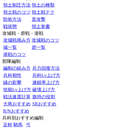
領土制圧方法
領土の種類
領土戦のコツ
領土戦テク
防衛方法
里攻撃
戦状態
領土覚書
攻城戦・砦戦・港戦
攻城戦挑み方
攻城戦のコツ
城一覧
砦一覧
港戦のコツ
部隊編制
編制の組み方
兵力回復方法
兵科相性
兵科Lv上げ方
縁の影響
連鎖率上げ方
技能Lv上げ方
破壊上げ方
戦法速度計算
旗持の役割
大将おすすめ
SRおすすめ
R/Nおすすめ
兵科別おすすめ編制
足軽
騎馬
弓