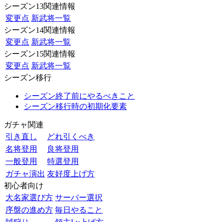
シーズン13関連情報
変更点
新武将一覧
シーズン14関連情報
変更点
新武将一覧
シーズン15関連情報
変更点
新武将一覧
シーズン移行
シーズン終了前にやるべきこと
シーズン移行時の初期化要素
ガチャ関連
引き直し
どれ引くべき
名将登用
良将登用
一般登用
特選登用
ガチャ演出
友好度上げ方
初心者向け
大名家選び方
サーバー選択
序盤の進め方
毎日やること