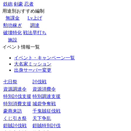
鉄砲
剣豪
忍者
用途別おすすめ編制
無課金
Lv上げ
勲功稼ぎ
調達
破壊特化
戦法早打ち
施設
イベント情報一覧
イベント・キャンペーン一覧
大名家ミッション
出身サーバー変更
七日祭
討伐戦
資源調達令
資源消費令
特別討伐支援
特別調達支援
特別消費支援
城砦争奪戦
豪商来訪
千鬼賊征伐戦
くじ引き祭
天下争乱
鎧賊討伐戦
鎧賊特別討伐