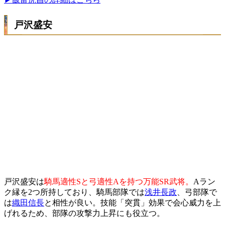
戸沢盛安
戸沢盛安は
騎馬適性Sと弓適性Aを持つ万能SR武将。
Aラン
ク縁を2つ所持しており、騎馬部隊では
浅井長政
、弓部隊で
は
織田信長
と相性が良い。技能「突貫」効果で会心威力を上
げれるため、部隊の攻撃力上昇にも役立つ。