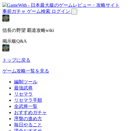
事前ガチャ
ゲーム検索
ログイン
信長の野望 覇道攻略wiki
掲示板Q&A
トップに戻る
ゲーム攻略一覧を見る
編制ツール
最強武将
リセマラ
リセマラ手順
全武将一覧
おすすめガチャ
序盤の進め方
毎日やること
課金おすすめ