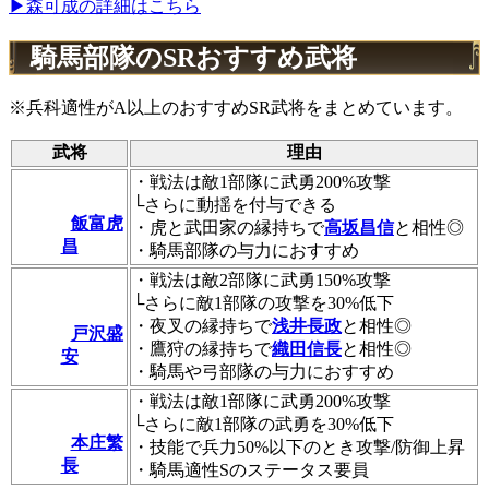
▶森可成の詳細はこちら
騎馬部隊のSRおすすめ武将
※兵科適性がA以上のおすすめSR武将をまとめています。
武将
理由
・戦法は敵1部隊に武勇200%攻撃
└さらに動揺を付与できる
飯富虎
・虎と武田家の縁持ちで
高坂昌信
と相性◎
昌
・騎馬部隊の与力におすすめ
・戦法は敵2部隊に武勇150%攻撃
└さらに敵1部隊の攻撃を30%低下
・夜叉の縁持ちで
浅井長政
と相性◎
戸沢盛
・鷹狩の縁持ちで
織田信長
と相性◎
安
・騎馬や弓部隊の与力におすすめ
・戦法は敵1部隊に武勇200%攻撃
└さらに敵1部隊の武勇を30%低下
本庄繁
・技能で兵力50%以下のとき攻撃/防御上昇
長
・騎馬適性Sのステータス要員