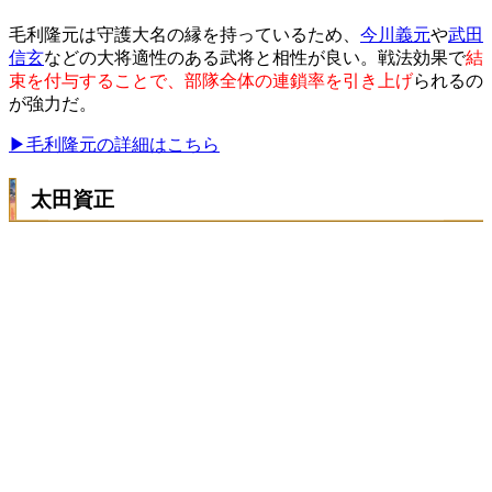
毛利隆元は守護大名の縁を持っているため、
今川義元
や
武田
信玄
などの大将適性のある武将と相性が良い。戦法効果で
結
束を付与することで、部隊全体の連鎖率を引き上げ
られるの
が強力だ。
▶毛利隆元の詳細はこちら
太田資正