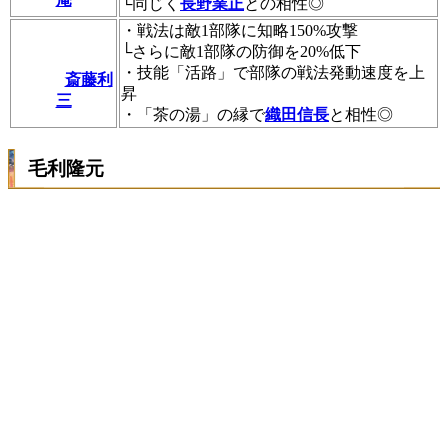
└同じく
長野業正
との相性◎
・戦法は敵1部隊に知略150%攻撃
└さらに敵1部隊の防御を20%低下
・技能「活路」で部隊の戦法発動速度を上
斎藤利
昇
三
・「茶の湯」の縁で
織田信長
と相性◎
毛利隆元