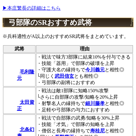
▶本庄繁長の詳細はこちら
弓部隊のSRおすすめ武将
※兵科適性がA以上のおすすめSR武将をまとめています。
武将
理由
・戦法で味方3部隊に結束10%を付与できる
・技能「器用」で部隊の破壊を上昇
・守護大名の縁持ちで
今川義元
と相性◎
毛利隆
└同じく
武田信玄
とも相性◎
元
・弓部隊の副将におすすめ
・戦法は敵1部隊に知略150%攻撃
└さらに自部隊の攻撃/知略を20%上昇
太田資
・射撃名人の縁持ちで
細川藤孝
と相性◎
正
・足軽や弓部隊の与力におすすめ
・戦法で自部隊の武勇/知略を30%上昇
・技能「才気」で部隊の知略を上昇
北条幻
・僧侶と長寿の縁持ちで
寿桂尼
と相性◎
庵