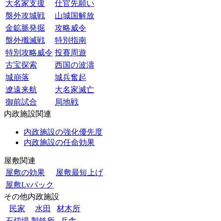
大名家支援
仕官先願い
盤外攻城戦
山城国解放
金鉱脈発掘
攻略威令
盤外殲滅戦
特別指南
特別攻略威令
投賽周遊
古宝探索
西国の波濤
城崩落
城兵奮起
遼遠来航
大名家滅亡
御前試合
局地戦
内政施設関連
内政施設の強化優先度
内政施設の任命効果
屋敷関連
屋敷の効果
屋敷最短上げ
屋敷Lvパック
その他内政施設
民家
水田
材木所
石切場
製鉄所
兵舎