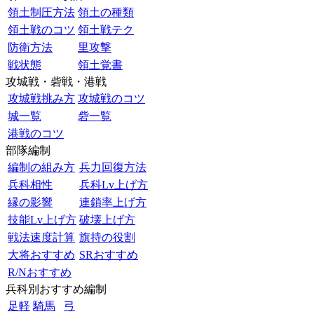
領土制圧方法
領土の種類
領土戦のコツ
領土戦テク
防衛方法
里攻撃
戦状態
領土覚書
攻城戦・砦戦・港戦
攻城戦挑み方
攻城戦のコツ
城一覧
砦一覧
港戦のコツ
部隊編制
編制の組み方
兵力回復方法
兵科相性
兵科Lv上げ方
縁の影響
連鎖率上げ方
技能Lv上げ方
破壊上げ方
戦法速度計算
旗持の役割
大将おすすめ
SRおすすめ
R/Nおすすめ
兵科別おすすめ編制
足軽
騎馬
弓