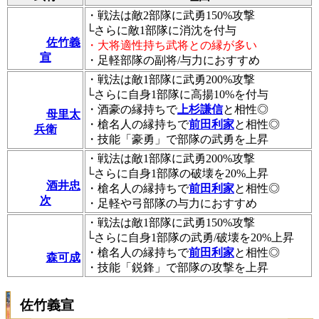
・戦法は敵2部隊に武勇150%攻撃
└さらに敵1部隊に消沈を付与
佐竹義
・大将適性持ち武将との縁が多い
宣
・足軽部隊の副将/与力におすすめ
・戦法は敵1部隊に武勇200%攻撃
└さらに自身1部隊に高揚10%を付与
・酒豪の縁持ちで
上杉謙信
と相性◎
母里太
・槍名人の縁持ちで
前田利家
と相性◎
兵衛
・技能「豪勇」で部隊の武勇を上昇
・戦法は敵1部隊に武勇200%攻撃
└さらに自身1部隊の破壊を20%上昇
酒井忠
・槍名人の縁持ちで
前田利家
と相性◎
次
・足軽や弓部隊の与力におすすめ
・戦法は敵1部隊に武勇150%攻撃
└さらに自身1部隊の武勇/破壊を20%上昇
・槍名人の縁持ちで
前田利家
と相性◎
森可成
・技能「鋭鋒」で部隊の攻撃を上昇
佐竹義宣