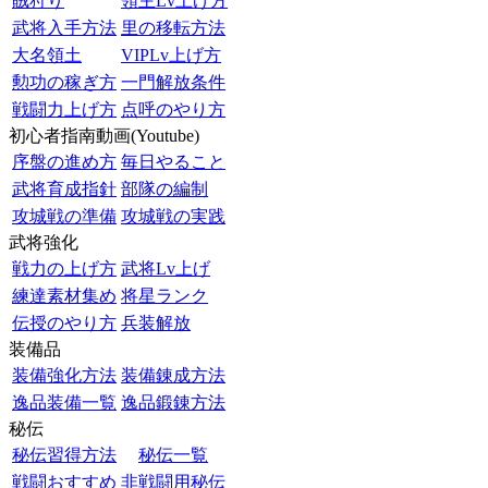
賊狩り
領主Lv上げ方
武将入手方法
里の移転方法
大名領土
VIPLv上げ方
勲功の稼ぎ方
一門解放条件
戦闘力上げ方
点呼のやり方
初心者指南動画(Youtube)
序盤の進め方
毎日やること
武将育成指針
部隊の編制
攻城戦の準備
攻城戦の実践
武将強化
戦力の上げ方
武将Lv上げ
練達素材集め
将星ランク
伝授のやり方
兵装解放
装備品
装備強化方法
装備錬成方法
逸品装備一覧
逸品鍛錬方法
秘伝
秘伝習得方法
秘伝一覧
戦闘おすすめ
非戦闘用秘伝