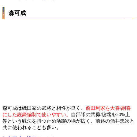
森可成
森可成は織田家の武将と相性が良く、
前田利家を大将/副将
にした鋭鋒編制で使いやすい。
自部隊の武勇/破壊を20%上
昇という戦法を持つため活躍の場が広く、前述の酒井忠次と
共に使われることも多い。