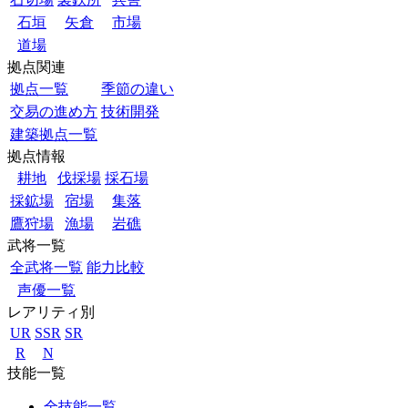
石垣
矢倉
市場
道場
拠点関連
拠点一覧
季節の違い
交易の進め方
技術開発
建築拠点一覧
拠点情報
耕地
伐採場
採石場
採鉱場
宿場
集落
鷹狩場
漁場
岩礁
武将一覧
全武将一覧
能力比較
声優一覧
レアリティ別
UR
SSR
SR
R
N
技能一覧
全技能一覧