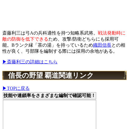
斎藤利三は弓Aの兵科適性を持つ知略系武将。
戦法発動時に
敵の防御を低下できる
ため、攻撃/防衛どちらにも採用可
能。Bランク縁「茶の湯」を持っているため
織田信長
との相
性が良く、弓部隊を編制する際には採用の余地がある。
▶斎藤利三の詳細はこちら
信長の野望 覇道関連リンク
▶TOPに戻る
技能や連鎖率をさまざまな編制で確認可能！