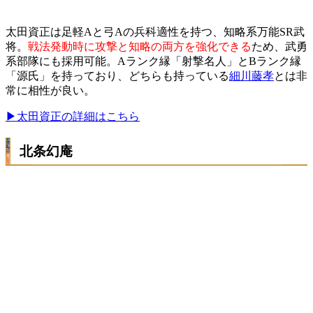
太田資正は足軽Aと弓Aの兵科適性を持つ、知略系万能SR武
将。
戦法発動時に攻撃と知略の両方を強化できる
ため、武勇
系部隊にも採用可能。Aランク縁「射撃名人」とBランク縁
「源氏」を持っており、どちらも持っている
細川藤孝
とは非
常に相性が良い。
▶太田資正の詳細はこちら
北条幻庵