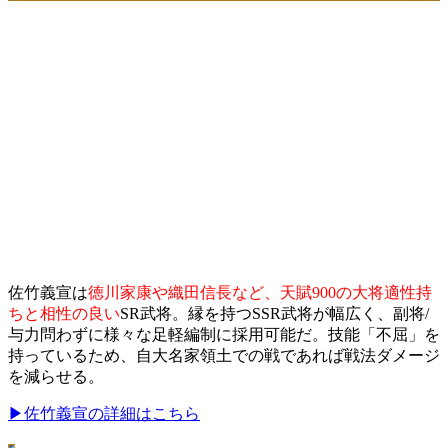
佐竹義宣は
徳川家康や織田信長など、天賦900の大将適性持
ちと相性の良い
SR武将。縁を持つSSR武将が幅広く、副将/
与力問わずに様々な足軽編制に採用可能だ。技能「不屈」を
持っているため、自大名家領土での戦であれば戦法ダメージ
を減らせる。
▶佐竹義宣の詳細はこちら