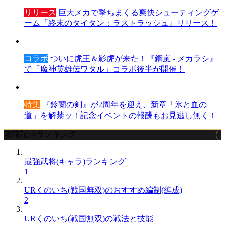
リリース
巨大メカで撃ちまくる爽快シューティングゲ
ーム『終末のタイタン：ラストラッシュ』リリース！
コラボ
ついに虎王＆影虎が来た！『鋼嵐 - メカラシ』
で「魔神英雄伝ワタル」コラボ後半が開催！
特集
『鈴蘭の剣』が2周年を迎え、新章「氷と血の
道」を解禁ッ！記念イベントの報酬もお見逃し無く！
攻略記事ランキング
最強武将(キャラ)ランキング
1
URくのいち(戦国無双)のおすすめ編制(編成)
2
URくのいち(戦国無双)の戦法と技能