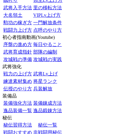
賊狩り
領主Lv上げ方
武将入手方法
里の移転方法
大名領土
VIPLv上げ方
勲功の稼ぎ方
一門解放条件
戦闘力上げ方
点呼のやり方
初心者指南動画(Youtube)
序盤の進め方
毎日やること
武将育成指針
部隊の編制
攻城戦の準備
攻城戦の実践
武将強化
戦力の上げ方
武将Lv上げ
練達素材集め
将星ランク
伝授のやり方
兵装解放
装備品
装備強化方法
装備錬成方法
逸品装備一覧
逸品鍛錬方法
秘伝
秘伝習得方法
秘伝一覧
戦闘おすすめ
非戦闘用秘伝