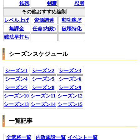
鉄砲
剣豪
忍者
その他おすすめ編制
レベル上げ
資源調達
勲功稼ぎ
無課金
任命(内政)
破壊特化
戦法早打ち
シーズンスケジュール
シーズン1
シーズン2
シーズン3
シーズン4
シーズン5
シーズン6
シーズン7
シーズン8
シーズン9
シーズン10
シーズン11
シーズン12
シーズン13
シーズン14
シーズン15
一覧記事
全武将一覧
内政施設一覧
イベント一覧