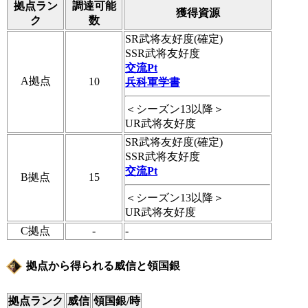
拠点ラン
調達可能
獲得資源
ク
数
SR武将友好度(確定)
SSR武将友好度
交流Pt
A拠点
10
兵科軍学書
＜シーズン13以降＞
UR武将友好度
SR武将友好度(確定)
SSR武将友好度
交流Pt
B拠点
15
＜シーズン13以降＞
UR武将友好度
C拠点
-
-
拠点から得られる威信と領国銀
拠点ランク
威信
領国銀/時