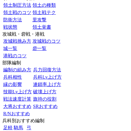
領土制圧方法
領土の種類
領土戦のコツ
領土戦テク
防衛方法
里攻撃
戦状態
領土覚書
攻城戦・砦戦・港戦
攻城戦挑み方
攻城戦のコツ
城一覧
砦一覧
港戦のコツ
部隊編制
編制の組み方
兵力回復方法
兵科相性
兵科Lv上げ方
縁の影響
連鎖率上げ方
技能Lv上げ方
破壊上げ方
戦法速度計算
旗持の役割
大将おすすめ
SRおすすめ
R/Nおすすめ
兵科別おすすめ編制
足軽
騎馬
弓