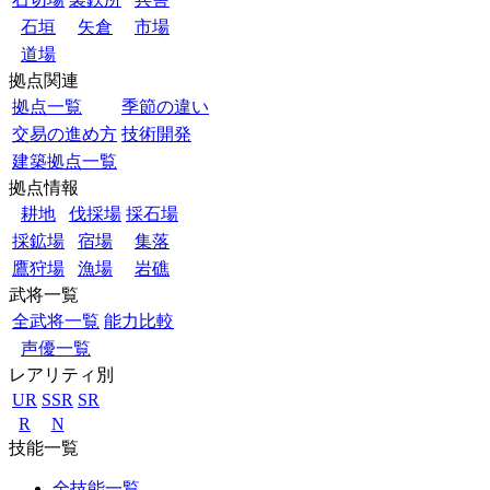
石垣
矢倉
市場
道場
拠点関連
拠点一覧
季節の違い
交易の進め方
技術開発
建築拠点一覧
拠点情報
耕地
伐採場
採石場
採鉱場
宿場
集落
鷹狩場
漁場
岩礁
武将一覧
全武将一覧
能力比較
声優一覧
レアリティ別
UR
SSR
SR
R
N
技能一覧
全技能一覧