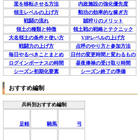
里を移転させる方法
内政施設の強化優先度
領主レベルの上げ方
勲功の効率的な稼ぎ方
戦闘の流れ
賊狩りのメリット
領土の種類と特徴
領土戦の戦略とテクニック
大名領土の条件と使い方
VIPレベルの上げ方
戦闘力の上げ方
点呼のやり方と参加方法
毎日やるべきことまとめ
日付の変更時間と変わるもの
ログインボーナスの時間
昼夜俸禄の受け取り時間
シーズン初期化要素
シーズン終了の準備
おすすめ編制
兵科別おすすめ編制
足軽
騎馬
弓