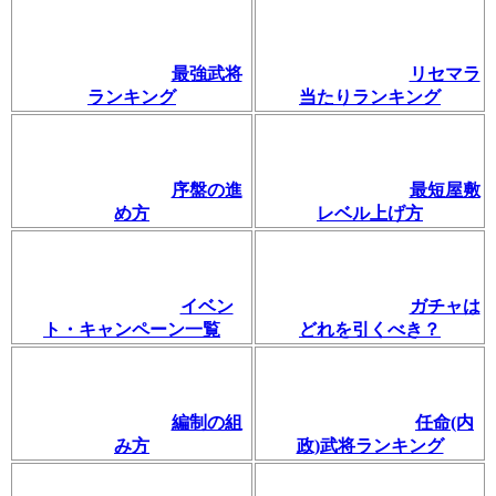
最強武将
リセマラ
ランキング
当たりランキング
序盤の進
最短屋敷
め方
レベル上げ方
イベン
ガチャは
ト・キャンペーン一覧
どれを引くべき？
編制の組
任命(内
み方
政)武将ランキング