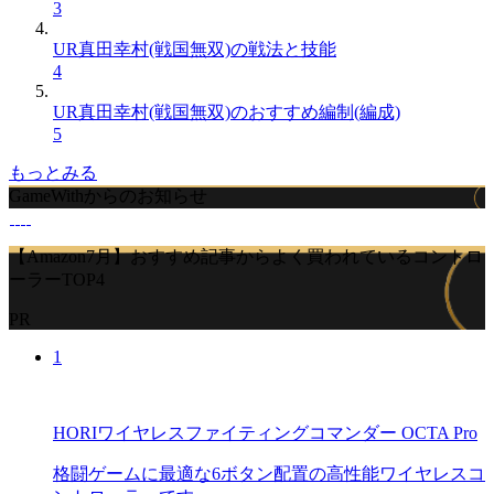
3
UR真田幸村(戦国無双)の戦法と技能
4
UR真田幸村(戦国無双)のおすすめ編制(編成)
5
もっとみる
GameWithからのお知らせ
【Amazon7月】おすすめ記事からよく買われているコントロ
ーラーTOP4
PR
1
HORIワイヤレスファイティングコマンダー OCTA Pro
格闘ゲームに最適な6ボタン配置の高性能ワイヤレスコ