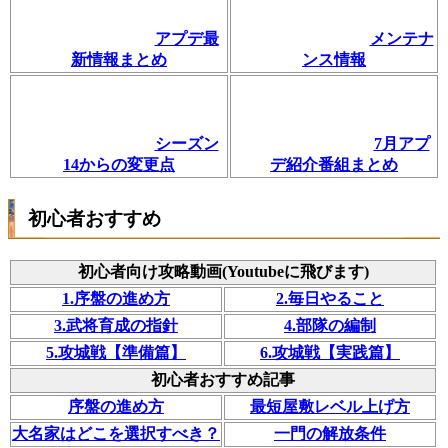
アプデ最
メンテナ
新情報まとめ
ンス情報
シーズン
7月アプ
14からの変更点
デ紹介番組まとめ
初心者おすすめ
初心者向け攻略動画(Youtubeに飛びます)
1.序盤の進め方
2.毎日やること
3.武将育成の指針
4.部隊の編制
5.攻城戦【準備篇】
6.攻城戦【実践篇】
初心者おすすめ記事
序盤の進め方
最短屋敷レベル上げ方
大名家はどこを選択すべき？
一門の解放条件