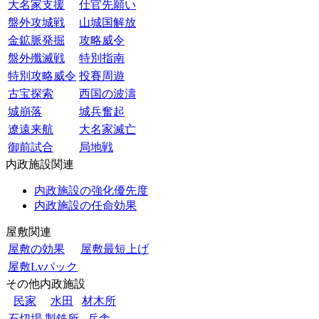
大名家支援
仕官先願い
盤外攻城戦
山城国解放
金鉱脈発掘
攻略威令
盤外殲滅戦
特別指南
特別攻略威令
投賽周遊
古宝探索
西国の波濤
城崩落
城兵奮起
遼遠来航
大名家滅亡
御前試合
局地戦
内政施設関連
内政施設の強化優先度
内政施設の任命効果
屋敷関連
屋敷の効果
屋敷最短上げ
屋敷Lvパック
その他内政施設
民家
水田
材木所
石切場
製鉄所
兵舎