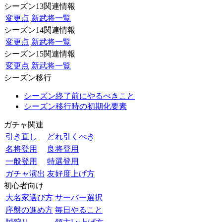
シーズン13関連情報
変更点
新武将一覧
シーズン14関連情報
変更点
新武将一覧
シーズン15関連情報
変更点
新武将一覧
シーズン移行
シーズン終了前にやるべきこと
シーズン移行時の初期化要素
ガチャ関連
引き直し
どれ引くべき
名将登用
良将登用
一般登用
特選登用
ガチャ演出
友好度上げ方
初心者向け
大名家選び方
サーバー選択
序盤の進め方
毎日やること