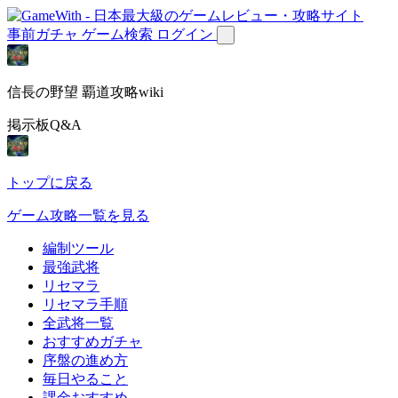
事前ガチャ
ゲーム検索
ログイン
信長の野望 覇道攻略wiki
掲示板Q&A
トップに戻る
ゲーム攻略一覧を見る
編制ツール
最強武将
リセマラ
リセマラ手順
全武将一覧
おすすめガチャ
序盤の進め方
毎日やること
課金おすすめ