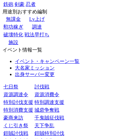
鉄砲
剣豪
忍者
用途別おすすめ編制
無課金
Lv上げ
勲功稼ぎ
調達
破壊特化
戦法早打ち
施設
イベント情報一覧
イベント・キャンペーン一覧
大名家ミッション
出身サーバー変更
七日祭
討伐戦
資源調達令
資源消費令
特別討伐支援
特別調達支援
特別消費支援
城砦争奪戦
豪商来訪
千鬼賊征伐戦
くじ引き祭
天下争乱
鎧賊討伐戦
鎧賊特別討伐