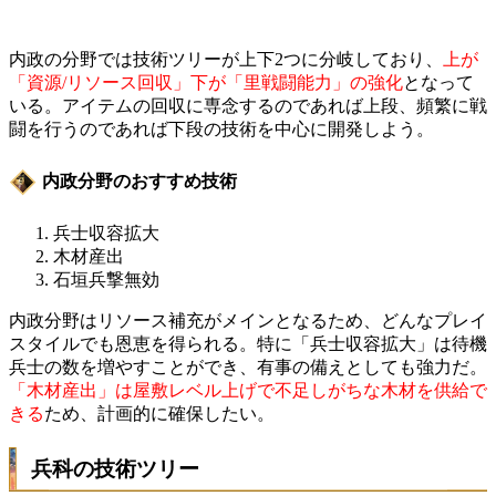
内政の分野では技術ツリーが上下2つに分岐しており、
上が
「資源/リソース回収」下が「里戦闘能力」の強化
となって
いる。アイテムの回収に専念するのであれば上段、頻繁に戦
闘を行うのであれば下段の技術を中心に開発しよう。
内政分野のおすすめ技術
兵士収容拡大
木材産出
石垣兵撃無効
内政分野はリソース補充がメインとなるため、どんなプレイ
スタイルでも恩恵を得られる。特に「兵士収容拡大」は待機
兵士の数を増やすことができ、有事の備えとしても強力だ。
「木材産出」は屋敷レベル上げで不足しがちな木材を供給で
きる
ため、計画的に確保したい。
兵科の技術ツリー