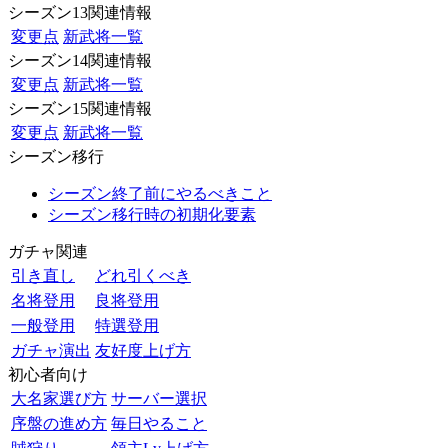
シーズン13関連情報
変更点
新武将一覧
シーズン14関連情報
変更点
新武将一覧
シーズン15関連情報
変更点
新武将一覧
シーズン移行
シーズン終了前にやるべきこと
シーズン移行時の初期化要素
ガチャ関連
引き直し
どれ引くべき
名将登用
良将登用
一般登用
特選登用
ガチャ演出
友好度上げ方
初心者向け
大名家選び方
サーバー選択
序盤の進め方
毎日やること