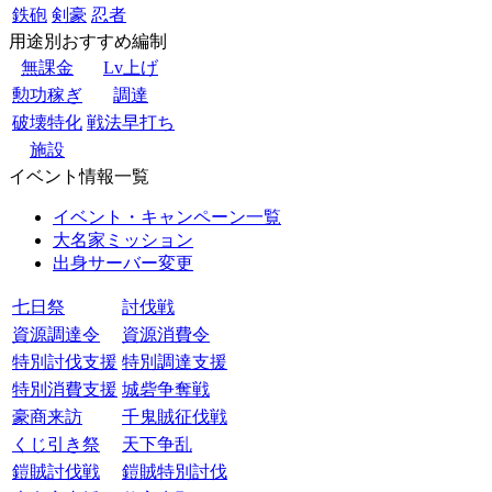
鉄砲
剣豪
忍者
用途別おすすめ編制
無課金
Lv上げ
勲功稼ぎ
調達
破壊特化
戦法早打ち
施設
イベント情報一覧
イベント・キャンペーン一覧
大名家ミッション
出身サーバー変更
七日祭
討伐戦
資源調達令
資源消費令
特別討伐支援
特別調達支援
特別消費支援
城砦争奪戦
豪商来訪
千鬼賊征伐戦
くじ引き祭
天下争乱
鎧賊討伐戦
鎧賊特別討伐