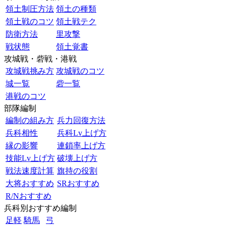
領土制圧方法
領土の種類
領土戦のコツ
領土戦テク
防衛方法
里攻撃
戦状態
領土覚書
攻城戦・砦戦・港戦
攻城戦挑み方
攻城戦のコツ
城一覧
砦一覧
港戦のコツ
部隊編制
編制の組み方
兵力回復方法
兵科相性
兵科Lv上げ方
縁の影響
連鎖率上げ方
技能Lv上げ方
破壊上げ方
戦法速度計算
旗持の役割
大将おすすめ
SRおすすめ
R/Nおすすめ
兵科別おすすめ編制
足軽
騎馬
弓