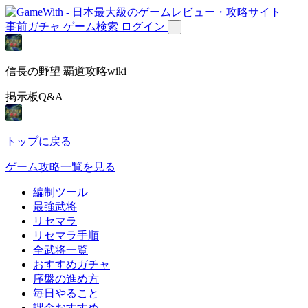
事前ガチャ
ゲーム検索
ログイン
信長の野望 覇道攻略wiki
掲示板Q&A
トップに戻る
ゲーム攻略一覧を見る
編制ツール
最強武将
リセマラ
リセマラ手順
全武将一覧
おすすめガチャ
序盤の進め方
毎日やること
課金おすすめ