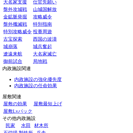
大名家支援
仕官先願い
盤外攻城戦
山城国解放
金鉱脈発掘
攻略威令
盤外殲滅戦
特別指南
特別攻略威令
投賽周遊
古宝探索
西国の波濤
城崩落
城兵奮起
遼遠来航
大名家滅亡
御前試合
局地戦
内政施設関連
内政施設の強化優先度
内政施設の任命効果
屋敷関連
屋敷の効果
屋敷最短上げ
屋敷Lvパック
その他内政施設
民家
水田
材木所
石切場
製鉄所
兵舎