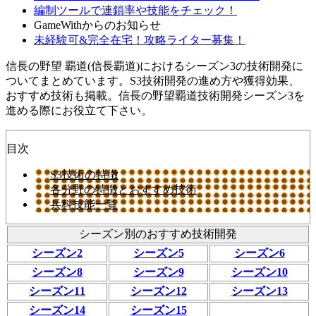
編制ツールで連鎖率や技能をチェック！
GameWithからのお知らせ
未経験可&完全在宅！攻略ライター募集！
信長の野望 覇道(信長覇道)におけるシーズン3の技術開発に
ついてまとめています。S3技術開発の進め方や獲得効果、
おすすめ技術も掲載。信長の野望覇道技術開発シーズン3を
進める際にお役立て下さい。
目次
S3技術の特徴
各分野の特徴とおすすめ技術
兵科技能一覧
シーズン別のおすすめ技術開発
シーズン2
シーズン5
シーズン6
シーズン8
シーズン9
シーズン10
シーズン11
シーズン12
シーズン13
シーズン14
シーズン15