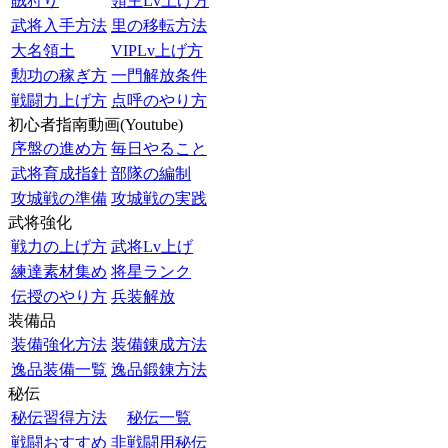
賊狩り
領主Lv上げ方
武将入手方法
里の移転方法
大名領土
VIPLv上げ方
勲功の稼ぎ方
一門解放条件
戦闘力上げ方
点呼のやり方
初心者指南動画(Youtube)
序盤の進め方
毎日やること
武将育成指針
部隊の編制
攻城戦の準備
攻城戦の実践
武将強化
戦力の上げ方
武将Lv上げ
練達素材集め
将星ランク
伝授のやり方
兵装解放
装備品
装備強化方法
装備錬成方法
逸品装備一覧
逸品鍛錬方法
秘伝
秘伝習得方法
秘伝一覧
戦闘おすすめ
非戦闘用秘伝