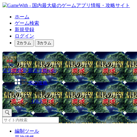
ホーム
ゲーム検索
新規登録
ログイン
2カラム
3カラム
信長の野望 覇道攻略wiki
他の攻略
掲示板
Q&A
編制ツール