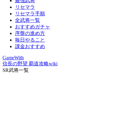
最強武将
リセマラ
リセマラ手順
全武将一覧
おすすめガチャ
序盤の進め方
毎日やること
課金おすすめ
GameWith
信長の野望 覇道攻略wiki
SR武将一覧