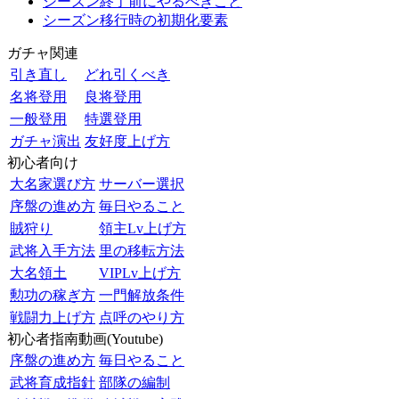
シーズン終了前にやるべきこと
シーズン移行時の初期化要素
ガチャ関連
引き直し
どれ引くべき
名将登用
良将登用
一般登用
特選登用
ガチャ演出
友好度上げ方
初心者向け
大名家選び方
サーバー選択
序盤の進め方
毎日やること
賊狩り
領主Lv上げ方
武将入手方法
里の移転方法
大名領土
VIPLv上げ方
勲功の稼ぎ方
一門解放条件
戦闘力上げ方
点呼のやり方
初心者指南動画(Youtube)
序盤の進め方
毎日やること
武将育成指針
部隊の編制