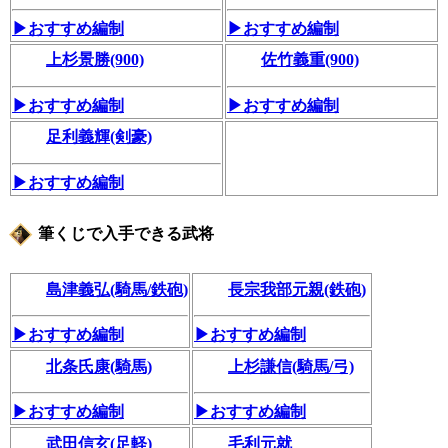
▶おすすめ編制
▶おすすめ編制
上杉景勝(900)
佐竹義重(900)
▶おすすめ編制
▶おすすめ編制
足利義輝(剣豪)
▶おすすめ編制
筆くじで入手できる武将
島津義弘(騎馬/鉄砲)
長宗我部元親(鉄砲)
▶おすすめ編制
▶おすすめ編制
北条氏康(騎馬)
上杉謙信(騎馬/弓)
▶おすすめ編制
▶おすすめ編制
武田信玄(足軽)
毛利元就