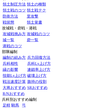
領土制圧方法
領土の種類
領土戦のコツ
領土戦テク
防衛方法
里攻撃
戦状態
領土覚書
攻城戦・砦戦・港戦
攻城戦挑み方
攻城戦のコツ
城一覧
砦一覧
港戦のコツ
部隊編制
編制の組み方
兵力回復方法
兵科相性
兵科Lv上げ方
縁の影響
連鎖率上げ方
技能Lv上げ方
破壊上げ方
戦法速度計算
旗持の役割
大将おすすめ
SRおすすめ
R/Nおすすめ
兵科別おすすめ編制
足軽
騎馬
弓