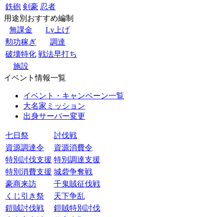
鉄砲
剣豪
忍者
用途別おすすめ編制
無課金
Lv上げ
勲功稼ぎ
調達
破壊特化
戦法早打ち
施設
イベント情報一覧
イベント・キャンペーン一覧
大名家ミッション
出身サーバー変更
七日祭
討伐戦
資源調達令
資源消費令
特別討伐支援
特別調達支援
特別消費支援
城砦争奪戦
豪商来訪
千鬼賊征伐戦
くじ引き祭
天下争乱
鎧賊討伐戦
鎧賊特別討伐