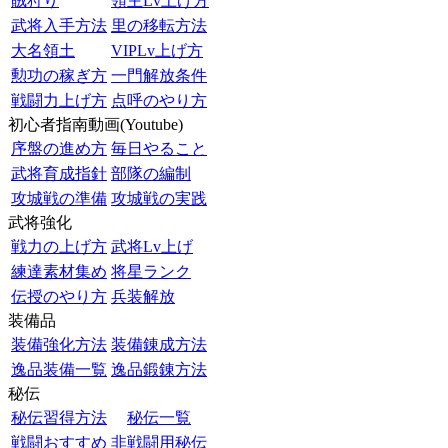
賊狩り
領主Lv上げ方
武将入手方法
里の移転方法
大名領土
VIPLv上げ方
勲功の稼ぎ方
一門解放条件
戦闘力上げ方
点呼のやり方
初心者指南動画(Youtube)
序盤の進め方
毎日やること
武将育成指針
部隊の編制
攻城戦の準備
攻城戦の実践
武将強化
戦力の上げ方
武将Lv上げ
練達素材集め
将星ランク
伝授のやり方
兵装解放
装備品
装備強化方法
装備錬成方法
逸品装備一覧
逸品鍛錬方法
秘伝
秘伝習得方法
秘伝一覧
戦闘おすすめ
非戦闘用秘伝