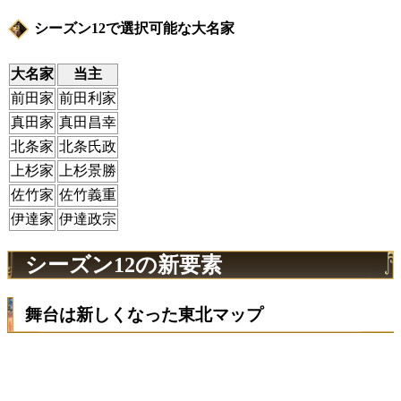
シーズン12で選択可能な大名家
大名家
当主
前田家
前田利家
真田家
真田昌幸
北条家
北条氏政
上杉家
上杉景勝
佐竹家
佐竹義重
伊達家
伊達政宗
シーズン12の新要素
舞台は新しくなった東北マップ