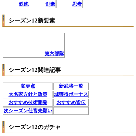
鉄砲
剣豪
忍者
シーズン12新要素
第六部隊
シーズン12関連記事
変更点
新武将一覧
大名家方針と政策
城獲得ボーナス
おすすめ技術開発
おすすめ皆伝
次シーズン仕官先願い
シーズン12のガチャ