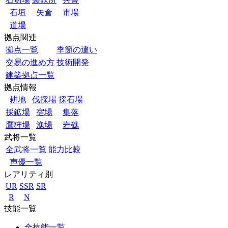
石垣
矢倉
市場
道場
拠点関連
拠点一覧
季節の違い
交易の進め方
技術開発
建築拠点一覧
拠点情報
耕地
伐採場
採石場
採鉱場
宿場
集落
鷹狩場
漁場
岩礁
武将一覧
全武将一覧
能力比較
声優一覧
レアリティ別
UR
SSR
SR
R
N
技能一覧
全技能一覧