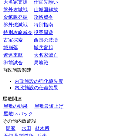
大名家支援
仕官先願い
盤外攻城戦
山城国解放
金鉱脈発掘
攻略威令
盤外殲滅戦
特別指南
特別攻略威令
投賽周遊
古宝探索
西国の波濤
城崩落
城兵奮起
遼遠来航
大名家滅亡
御前試合
局地戦
内政施設関連
内政施設の強化優先度
内政施設の任命効果
屋敷関連
屋敷の効果
屋敷最短上げ
屋敷Lvパック
その他内政施設
民家
水田
材木所
石切場
製鉄所
兵舎