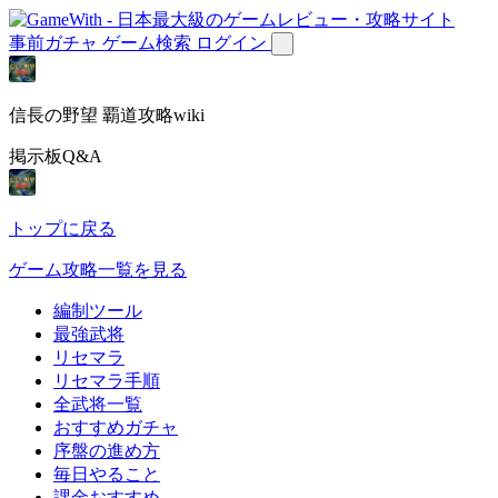
事前ガチャ
ゲーム検索
ログイン
信長の野望 覇道攻略wiki
掲示板Q&A
トップに戻る
ゲーム攻略一覧を見る
編制ツール
最強武将
リセマラ
リセマラ手順
全武将一覧
おすすめガチャ
序盤の進め方
毎日やること
課金おすすめ