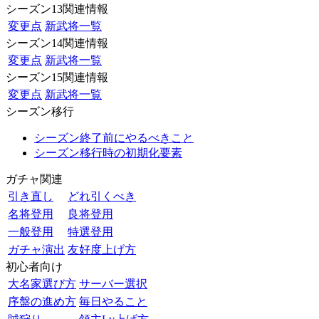
シーズン13関連情報
変更点
新武将一覧
シーズン14関連情報
変更点
新武将一覧
シーズン15関連情報
変更点
新武将一覧
シーズン移行
シーズン終了前にやるべきこと
シーズン移行時の初期化要素
ガチャ関連
引き直し
どれ引くべき
名将登用
良将登用
一般登用
特選登用
ガチャ演出
友好度上げ方
初心者向け
大名家選び方
サーバー選択
序盤の進め方
毎日やること