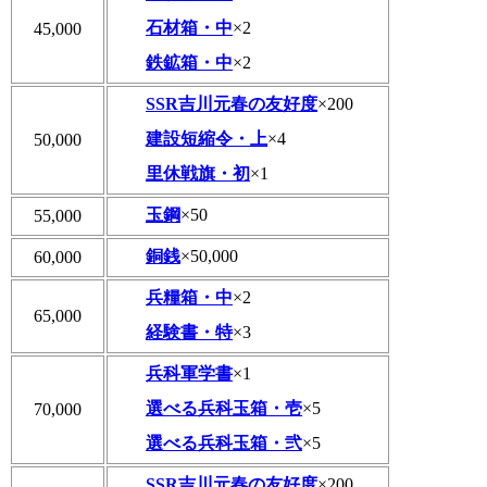
石材箱・中
×2
45,000
鉄鉱箱・中
×2
SSR吉川元春の友好度
×200
建設短縮令・上
×4
50,000
里休戦旗・初
×1
玉鋼
×50
55,000
銅銭
×50,000
60,000
兵糧箱・中
×2
65,000
経験書・特
×3
兵科軍学書
×1
選べる兵科玉箱・壱
×5
70,000
選べる兵科玉箱・弐
×5
SSR吉川元春の友好度
×200