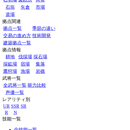
石垣
矢倉
市場
道場
拠点関連
拠点一覧
季節の違い
交易の進め方
技術開発
建築拠点一覧
拠点情報
耕地
伐採場
採石場
採鉱場
宿場
集落
鷹狩場
漁場
岩礁
武将一覧
全武将一覧
能力比較
声優一覧
レアリティ別
UR
SSR
SR
R
N
技能一覧
全技能一覧