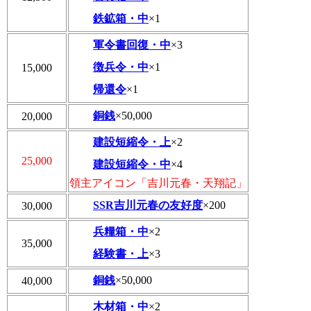
鉄鉱箱・中
×1
軍令書回復・中
×3
徴兵令・中
×1
15,000
帰還令
×1
銅銭
×50,000
20,000
建設短縮令・上
×2
25,000
建設短縮令・中
×4
領主アイコン「吉川元春・天翔記」
SSR吉川元春の友好度
×200
30,000
兵糧箱・中
×2
35,000
経験書・上
×3
銅銭
×50,000
40,000
木材箱・中
×2