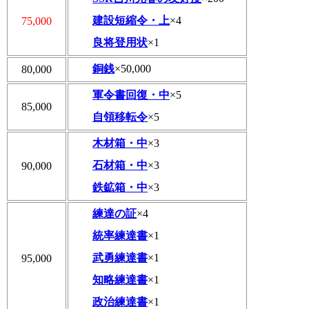
建設短縮令・上
×4
75,000
良将登用状
×1
銅銭
×50,000
80,000
軍令書回復・中
×5
85,000
自領移転令
×5
木材箱・中
×3
石材箱・中
×3
90,000
鉄鉱箱・中
×3
練達の証
×4
統率練達書
×1
武勇練達書
×1
95,000
知略練達書
×1
政治練達書
×1