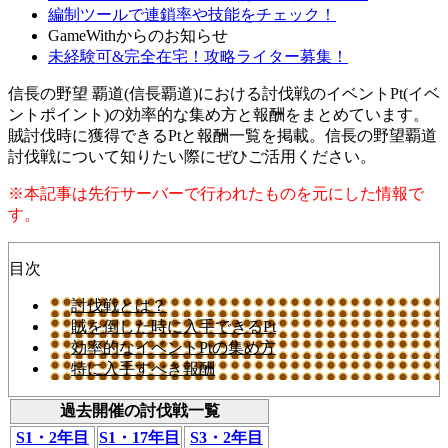
編制ツールで連鎖率や技能をチェック！
GameWithからのお知らせ
未経験可&完全在宅！攻略ライター募集！
信長の野望 覇道(信長覇道)における討伐戦のイベントPt(イベ
ントポイント)の効率的な集め方と報酬をまとめています。
賊討伐時に獲得できるPtと報酬一覧を掲載。信長の野望覇道
討伐戦について知りたい際にぜひご活用ください。
※本記事は先行サーバーで行われたものを元にした情報で
す。
目次
討伐戦とは？
賊を倒した時に入手できるPt
効率的なイベントPtの集め方
特に入手すべき報酬
過去開催の討伐戦一覧
S1・2年目
S1・17年目
S3・2年目