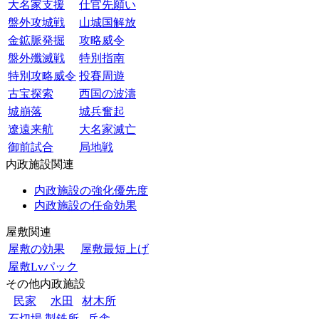
大名家支援
仕官先願い
盤外攻城戦
山城国解放
金鉱脈発掘
攻略威令
盤外殲滅戦
特別指南
特別攻略威令
投賽周遊
古宝探索
西国の波濤
城崩落
城兵奮起
遼遠来航
大名家滅亡
御前試合
局地戦
内政施設関連
内政施設の強化優先度
内政施設の任命効果
屋敷関連
屋敷の効果
屋敷最短上げ
屋敷Lvパック
その他内政施設
民家
水田
材木所
石切場
製鉄所
兵舎