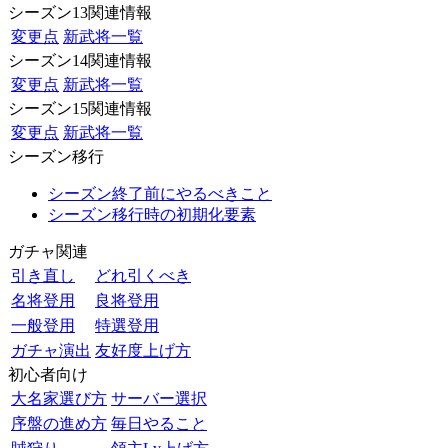
シーズン13関連情報
変更点
新武将一覧
シーズン14関連情報
変更点
新武将一覧
シーズン15関連情報
変更点
新武将一覧
シーズン移行
シーズン終了前にやるべきこと
シーズン移行時の初期化要素
ガチャ関連
引き直し
どれ引くべき
名将登用
良将登用
一般登用
特選登用
ガチャ演出
友好度上げ方
初心者向け
大名家選び方
サーバー選択
序盤の進め方
毎日やること