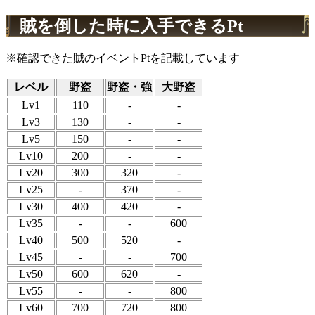
賊を倒した時に入手できるPt
※確認できた賊のイベントPtを記載しています
レベル
野盗
野盗・強
大野盗
Lv1
110
-
-
Lv3
130
-
-
Lv5
150
-
-
Lv10
200
-
-
Lv20
300
320
-
Lv25
-
370
-
Lv30
400
420
-
Lv35
-
-
600
Lv40
500
520
-
Lv45
-
-
700
Lv50
600
620
-
Lv55
-
-
800
Lv60
700
720
800