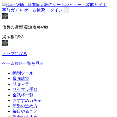
事前ガチャ
ゲーム検索
ログイン
信長の野望 覇道攻略wiki
掲示板Q&A
トップに戻る
ゲーム攻略一覧を見る
編制ツール
最強武将
リセマラ
リセマラ手順
全武将一覧
おすすめガチャ
序盤の進め方
毎日やること
課金おすすめ