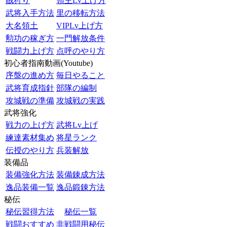
賊狩り
領主Lv上げ方
武将入手方法
里の移転方法
大名領土
VIPLv上げ方
勲功の稼ぎ方
一門解放条件
戦闘力上げ方
点呼のやり方
初心者指南動画(Youtube)
序盤の進め方
毎日やること
武将育成指針
部隊の編制
攻城戦の準備
攻城戦の実践
武将強化
戦力の上げ方
武将Lv上げ
練達素材集め
将星ランク
伝授のやり方
兵装解放
装備品
装備強化方法
装備錬成方法
逸品装備一覧
逸品鍛錬方法
秘伝
秘伝習得方法
秘伝一覧
戦闘おすすめ
非戦闘用秘伝