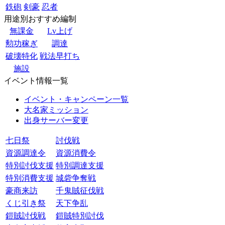
鉄砲
剣豪
忍者
用途別おすすめ編制
無課金
Lv上げ
勲功稼ぎ
調達
破壊特化
戦法早打ち
施設
イベント情報一覧
イベント・キャンペーン一覧
大名家ミッション
出身サーバー変更
七日祭
討伐戦
資源調達令
資源消費令
特別討伐支援
特別調達支援
特別消費支援
城砦争奪戦
豪商来訪
千鬼賊征伐戦
くじ引き祭
天下争乱
鎧賊討伐戦
鎧賊特別討伐