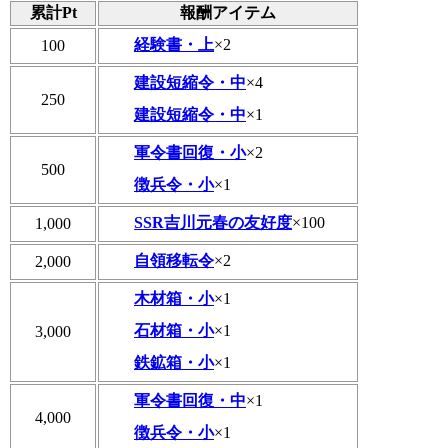
累計Pt
報酬アイテム
経験書・上
×2
100
建設短縮令・中
×4
250
建設短縮令・中
×1
軍令書回復・小
×2
500
徴兵令・小
×1
SSR吉川元春の友好度
×100
1,000
自領移転令
×2
2,000
木材箱・小
×1
石材箱・小
×1
3,000
鉄鉱箱・小
×1
軍令書回復・中
×1
4,000
徴兵令・小
×1