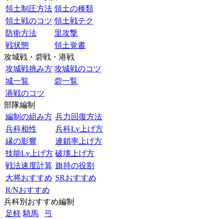
領土制圧方法
領土の種類
領土戦のコツ
領土戦テク
防衛方法
里攻撃
戦状態
領土覚書
攻城戦・砦戦・港戦
攻城戦挑み方
攻城戦のコツ
城一覧
砦一覧
港戦のコツ
部隊編制
編制の組み方
兵力回復方法
兵科相性
兵科Lv上げ方
縁の影響
連鎖率上げ方
技能Lv上げ方
破壊上げ方
戦法速度計算
旗持の役割
大将おすすめ
SRおすすめ
R/Nおすすめ
兵科別おすすめ編制
足軽
騎馬
弓