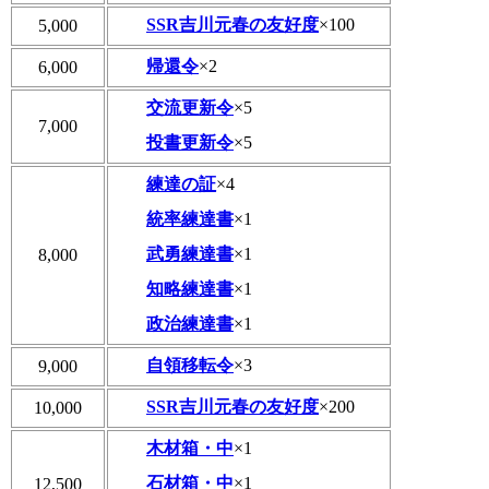
SSR吉川元春の友好度
×100
5,000
帰還令
×2
6,000
交流更新令
×5
7,000
投書更新令
×5
練達の証
×4
統率練達書
×1
武勇練達書
×1
8,000
知略練達書
×1
政治練達書
×1
自領移転令
×3
9,000
SSR吉川元春の友好度
×200
10,000
木材箱・中
×1
石材箱・中
×1
12,500