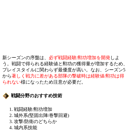
新シーズンの序盤は、
必ず戦闘経験/勲功増加を開発
しよ
う。戦闘で得られる経験値と勲功の獲得量が増加するため、
プレイスタイルに関わらず最優度が高い。なお、シーズン5
から
著しく戦力に差がある部隊の撃破時は経験値/勲功は得
られない
様になったため注意が必要だ。
戦闘分野のおすすめ技術
戦闘経験/勲功増加
城外系(堅固出陣/巻撃回避)
攻撃/防衛のどちらか
城内系技能