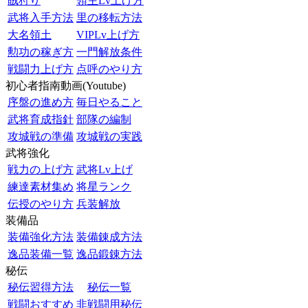
賊狩り
領主Lv上げ方
武将入手方法
里の移転方法
大名領土
VIPLv上げ方
勲功の稼ぎ方
一門解放条件
戦闘力上げ方
点呼のやり方
初心者指南動画(Youtube)
序盤の進め方
毎日やること
武将育成指針
部隊の編制
攻城戦の準備
攻城戦の実践
武将強化
戦力の上げ方
武将Lv上げ
練達素材集め
将星ランク
伝授のやり方
兵装解放
装備品
装備強化方法
装備錬成方法
逸品装備一覧
逸品鍛錬方法
秘伝
秘伝習得方法
秘伝一覧
戦闘おすすめ
非戦闘用秘伝