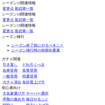
シーズン13関連情報
変更点
新武将一覧
シーズン14関連情報
変更点
新武将一覧
シーズン15関連情報
変更点
新武将一覧
シーズン移行
シーズン終了前にやるべきこと
シーズン移行時の初期化要素
ガチャ関連
引き直し
どれ引くべき
名将登用
良将登用
一般登用
特選登用
ガチャ演出
友好度上げ方
初心者向け
大名家選び方
サーバー選択
序盤の進め方
毎日やること