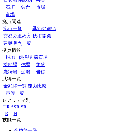
石垣
矢倉
市場
道場
拠点関連
拠点一覧
季節の違い
交易の進め方
技術開発
建築拠点一覧
拠点情報
耕地
伐採場
採石場
採鉱場
宿場
集落
鷹狩場
漁場
岩礁
武将一覧
全武将一覧
能力比較
声優一覧
レアリティ別
UR
SSR
SR
R
N
技能一覧
全技能一覧