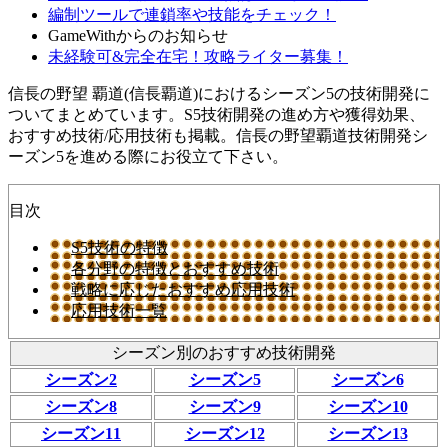
編制ツールで連鎖率や技能をチェック！
GameWithからのお知らせ
未経験可&完全在宅！攻略ライター募集！
信長の野望 覇道(信長覇道)におけるシーズン5の技術開発に
ついてまとめています。S5技術開発の進め方や獲得効果、
おすすめ技術/応用技術も掲載。信長の野望覇道技術開発シ
ーズン5を進める際にお役立て下さい。
目次
S5技術の特徴
各分野の特徴とおすすめ技術
戦略に応じたおすすめ応用技術
応用技術一覧
シーズン別のおすすめ技術開発
シーズン2
シーズン5
シーズン6
シーズン8
シーズン9
シーズン10
シーズン11
シーズン12
シーズン13