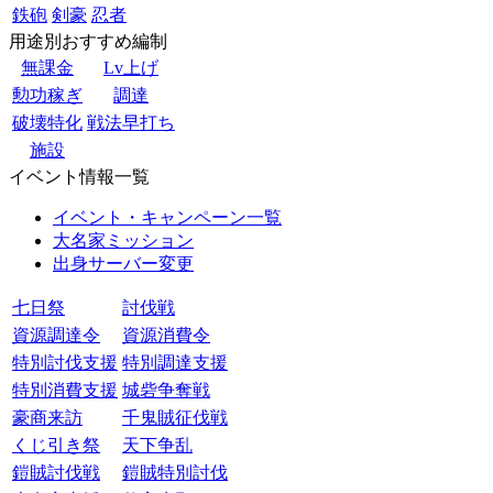
鉄砲
剣豪
忍者
用途別おすすめ編制
無課金
Lv上げ
勲功稼ぎ
調達
破壊特化
戦法早打ち
施設
イベント情報一覧
イベント・キャンペーン一覧
大名家ミッション
出身サーバー変更
七日祭
討伐戦
資源調達令
資源消費令
特別討伐支援
特別調達支援
特別消費支援
城砦争奪戦
豪商来訪
千鬼賊征伐戦
くじ引き祭
天下争乱
鎧賊討伐戦
鎧賊特別討伐