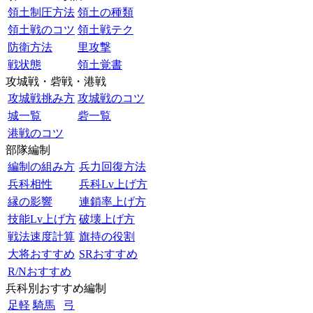
領土制圧方法
領土の種類
領土戦のコツ
領土戦テク
防衛方法
里攻撃
戦状態
領土覚書
攻城戦・砦戦・港戦
攻城戦挑み方
攻城戦のコツ
城一覧
砦一覧
港戦のコツ
部隊編制
編制の組み方
兵力回復方法
兵科相性
兵科Lv上げ方
縁の影響
連鎖率上げ方
技能Lv上げ方
破壊上げ方
戦法速度計算
旗持の役割
大将おすすめ
SRおすすめ
R/Nおすすめ
兵科別おすすめ編制
足軽
騎馬
弓