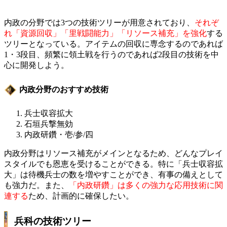
内政の分野では3つの技術ツリーが用意されており、
それぞ
れ「資源回収」「里戦闘能力」「リソース補充」を強化
する
ツリーとなっている。アイテムの回収に専念するのであれば
1・3段目、頻繁に領土戦を行うのであれば2段目の技術を中
心に開発しよう。
内政分野のおすすめ技術
兵士収容拡大
石垣兵撃無効
内政研鑽・壱/参/四
内政分野はリソース補充がメインとなるため、どんなプレイ
スタイルでも恩恵を受けることができる。特に「兵士収容拡
大」は待機兵士の数を増やすことができ、有事の備えとして
も強力だ。また、
「内政研鑽」は多くの強力な応用技術に関
連する
ため、計画的に確保したい。
兵科の技術ツリー