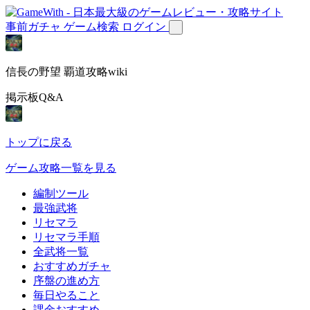
事前ガチャ
ゲーム検索
ログイン
信長の野望 覇道攻略wiki
掲示板Q&A
トップに戻る
ゲーム攻略一覧を見る
編制ツール
最強武将
リセマラ
リセマラ手順
全武将一覧
おすすめガチャ
序盤の進め方
毎日やること
課金おすすめ