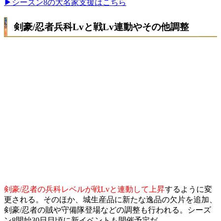
▶シーズン8の大名家支援はこちら
剣豪/忍者兵科Lvと戦Lv連動やその他調整
剣豪/忍者の兵科レベルが戦Lvと連動して上昇
するように変
更される。そのほか、城生産品に新たな逸品の欠片を追加、
剣豪/忍者の賊や守備隊登場などの調整も行われる。シーズ
ン8開始30日目頃に新イベントも開催予定だ。