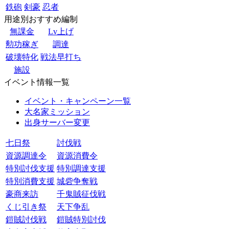
鉄砲
剣豪
忍者
用途別おすすめ編制
無課金
Lv上げ
勲功稼ぎ
調達
破壊特化
戦法早打ち
施設
イベント情報一覧
イベント・キャンペーン一覧
大名家ミッション
出身サーバー変更
七日祭
討伐戦
資源調達令
資源消費令
特別討伐支援
特別調達支援
特別消費支援
城砦争奪戦
豪商来訪
千鬼賊征伐戦
くじ引き祭
天下争乱
鎧賊討伐戦
鎧賊特別討伐