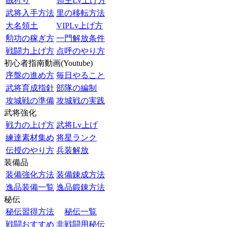
賊狩り
領主Lv上げ方
武将入手方法
里の移転方法
大名領土
VIPLv上げ方
勲功の稼ぎ方
一門解放条件
戦闘力上げ方
点呼のやり方
初心者指南動画(Youtube)
序盤の進め方
毎日やること
武将育成指針
部隊の編制
攻城戦の準備
攻城戦の実践
武将強化
戦力の上げ方
武将Lv上げ
練達素材集め
将星ランク
伝授のやり方
兵装解放
装備品
装備強化方法
装備錬成方法
逸品装備一覧
逸品鍛錬方法
秘伝
秘伝習得方法
秘伝一覧
戦闘おすすめ
非戦闘用秘伝