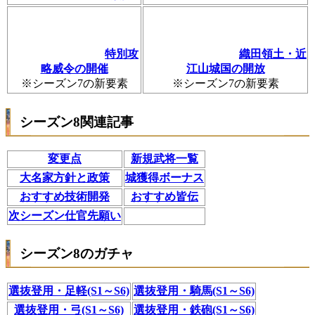
特別攻
織田領土・近
略威令の開催
江山城国の開放
※シーズン7の新要素
※シーズン7の新要素
シーズン8関連記事
変更点
新規武将一覧
大名家方針と政策
城獲得ボーナス
おすすめ技術開発
おすすめ皆伝
次シーズン仕官先願い
シーズン8のガチャ
選抜登用・足軽(S1～S6)
選抜登用・騎馬(S1～S6)
選抜登用・弓(S1～S6)
選抜登用・鉄砲(S1～S6)