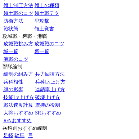
領土制圧方法
領土の種類
領土戦のコツ
領土戦テク
防衛方法
里攻撃
戦状態
領土覚書
攻城戦・砦戦・港戦
攻城戦挑み方
攻城戦のコツ
城一覧
砦一覧
港戦のコツ
部隊編制
編制の組み方
兵力回復方法
兵科相性
兵科Lv上げ方
縁の影響
連鎖率上げ方
技能Lv上げ方
破壊上げ方
戦法速度計算
旗持の役割
大将おすすめ
SRおすすめ
R/Nおすすめ
兵科別おすすめ編制
足軽
騎馬
弓