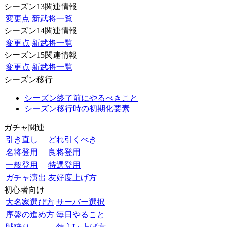
シーズン13関連情報
変更点
新武将一覧
シーズン14関連情報
変更点
新武将一覧
シーズン15関連情報
変更点
新武将一覧
シーズン移行
シーズン終了前にやるべきこと
シーズン移行時の初期化要素
ガチャ関連
引き直し
どれ引くべき
名将登用
良将登用
一般登用
特選登用
ガチャ演出
友好度上げ方
初心者向け
大名家選び方
サーバー選択
序盤の進め方
毎日やること