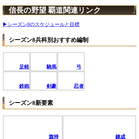
信長の野望 覇道関連リンク
▶シーズン8のスケジュールと目標
シーズン8兵科別おすすめ編制
足軽
騎馬
弓
鉄砲
剣豪
忍者
シーズン8新要素
旗持
錬成