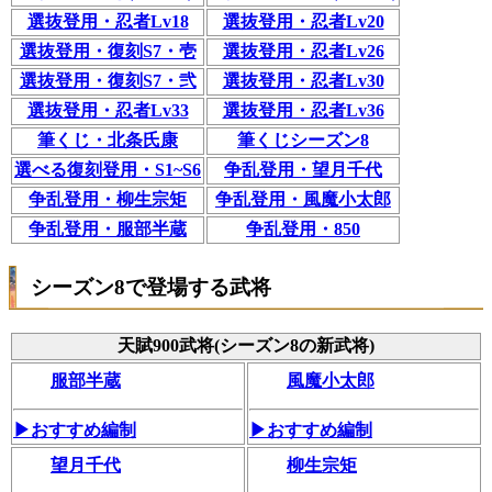
選抜登用・忍者Lv18
選抜登用・忍者Lv20
選抜登用・復刻S7・壱
選抜登用・忍者Lv26
選抜登用・復刻S7・弐
選抜登用・忍者Lv30
選抜登用・忍者Lv33
選抜登用・忍者Lv36
筆くじ・北条氏康
筆くじシーズン8
選べる復刻登用・S1~S6
争乱登用・望月千代
争乱登用・柳生宗矩
争乱登用・風魔小太郎
争乱登用・服部半蔵
争乱登用・850
シーズン8で登場する武将
天賦900武将(シーズン8の新武将)
服部半蔵
風魔小太郎
▶おすすめ編制
▶おすすめ編制
望月千代
柳生宗矩