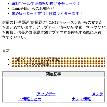
編制ツールで連鎖率や技能をチェック！
GameWithからのお知らせ
未経験可&完全在宅！攻略ライター募集！
信長の野望 覇道(信長覇道)におけるシーズン8からの変更点
をまとめています。アップデート情報や新要素、マップなど
を掲載。信長の野望覇道S8アプデ内容を確認する際にお役
立てください。
目次
前シーズンからの変更点
シーズン8の新要素
関連記事
アップデー
メンテ
ト情報まとめ
ナンス情報