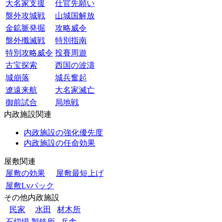
大名家支援
仕官先願い
盤外攻城戦
山城国解放
金鉱脈発掘
攻略威令
盤外殲滅戦
特別指南
特別攻略威令
投賽周遊
古宝探索
西国の波濤
城崩落
城兵奮起
遼遠来航
大名家滅亡
御前試合
局地戦
内政施設関連
内政施設の強化優先度
内政施設の任命効果
屋敷関連
屋敷の効果
屋敷最短上げ
屋敷Lvパック
その他内政施設
民家
水田
材木所
石切場
製鉄所
兵舎