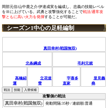
岡部元信/山中鹿之介/伊達成実を編成し、忠義の技能レベル
をⅢに上げている。武勇と攻撃強化することで
戦法/通常攻
撃ともに高い火力を発揮
することが可能だ。
シーズン1中心の足軽編制
真田幸村(戦国無双)
北条綱成
毛利元就
高橋紹
立花道
宇喜多
里見義
運
雪
直家
堯
戦法
技能
入替候補
攻撃側の戦法
真田幸村(戦国無双)
発動間隔:35秒 / 連鎖順:普通