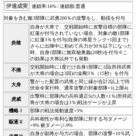
伊達成実
連鎖率:16% / 連鎖順:普通
対象を含む敵3部隊に武勇200％の攻撃をし、動揺を付与
自身が大将で、交戦開始時に攻撃目標の部隊に
紅蓮が付与されていない場合、対象の敵1部隊
に紅蓮3％を付与(自身の将星ランク+1回まで)
炎槍
さらに出陣中に初めて兵力が30％以下になった
時、自身1部隊に無双秘奥義(20秒)を付与※こ
の効果は大将以外でも発動
交戦開始時に1度だけ自身1部隊に1回(所持武将
不撓
が大将の場合は3回)の金剛3％（15秒）を付与
繋がった配置の武将と同じ縁が合計2以上で待
大身
伏命令実行時、通常攻撃の対象部隊+1(上限4)
出撃時に部隊内の兵科適正Sの人数×1％(所持武
虎威
将が大将の場合は3％)戦法ゲージが上昇
機略Ⅰ
部隊の戦法発動速度+5%
兵科相性が有利な敵部隊に対する与ダメージ
駆逐Ⅱ
+9% 被ダメージ-9%
自身が副将か与力の場合、部隊の攻撃+10％武