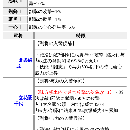
忠義Ⅲ
勇+10％
鋭鋒Ⅰ
部隊の攻撃+4%
豪勇Ⅰ
部隊の武勇+4%
一心Ⅰ
部隊の会心発生率+5%
武将
特徴
【副将の入替候補】
・戦法は敵2部隊に武勇250%攻撃+結束付与
北条綱
└戦法の発動間隔が25秒と短い
成
・技能「闘志」で兵力50%以下の時に会心
威力が上昇
【副将/与力の入替候補】
【味方領土内で通常攻撃の対象が+1】
・戦
立花誾
法は敵3部隊に武勇250％の攻撃
千代
└自大名家の領土内では威力350%
└味方3部隊に結束20％/攻撃威力3％累加
【副将/与力の入替候補】
・戦法は敵3部隊に武勇300％の攻撃