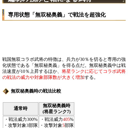
専用状態「無双秘奥義」で戦法を超強化
戦国無双コラボ武将の特徴は、兵力が30％を切ると専用の強
化状態である「無双秘奥義」を得る点だ。無双秘奥義中は戦
法速度が10％上昇するほか、
将星ランクに応じてコラボ武将
の戦法の威力や対象部隊数が大きく増加
する。
無双秘奥義時の戦法比較
無双秘奥義時
通常時
(将星ランク7)
・戦法威力300%
・戦法威力
405
%
・攻撃対象3部隊
・攻撃対象
5
部隊