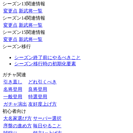
シーズン13関連情報
変更点
新武将一覧
シーズン14関連情報
変更点
新武将一覧
シーズン15関連情報
変更点
新武将一覧
シーズン移行
シーズン終了前にやるべきこと
シーズン移行時の初期化要素
ガチャ関連
引き直し
どれ引くべき
名将登用
良将登用
一般登用
特選登用
ガチャ演出
友好度上げ方
初心者向け
大名家選び方
サーバー選択
序盤の進め方
毎日やること