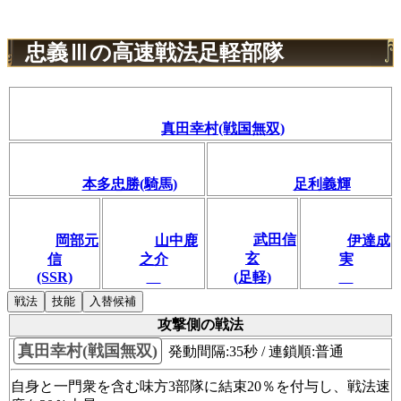
忠義Ⅲの高速戦法足軽部隊
真田幸村(戦国無双)
本多忠勝(騎馬)
足利義輝
武田信
岡部元
山中鹿
伊達成
玄
信
之介
実
(SSR)
(足軽)
戦法
技能
入替候補
攻撃側の戦法
真田幸村(戦国無双)
発動間隔:35秒 / 連鎖順:普通
自身と一門衆を含む味方3部隊に結束20％を付与し、戦法速