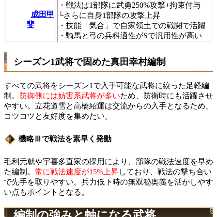
・戦法は1部隊に武勇250%攻撃+拘束付与
成田甲
└さらに自身1部隊の攻撃上昇
斐
・技能「気合」で自家領土での戦闘で活躍
・騎馬と弓の兵科適性がSで汎用性が高い
シーズン1武将で固めた真田幸村編制
すべての武将をシーズン1で入手可能な武将に絞った足軽編
制。
防御側には妨害系武将が多い
ため、防衛時にも活躍させ
やすい。立花道雪と高橋紹運は交流からの入手となるため、
コツコツと友好度を集めたい。
機略Ⅲで戦法を素早く発動
毛利元就や宇喜多直家の採用により、部隊の戦法速度を早め
た編制。
常に戦法速度が15%上昇
しており、戦法の撃ち合い
で先手を取りやすい。兵力低下時の無双秘奥義を活かしやす
い点もポイントとなる。
編制の強みと軸になる武将