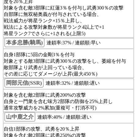
度を20％上昇
対象を含む敵3部隊に紅蓮3％を付与し武勇300％の攻撃
自部隊に無双秘奥義が付与されている場合、
戦法威力が将星ランク×15％上昇し、
戦法による攻撃対象数が将星ランク4以上で+1
将星ランク7でさらに+1される(上限5)
本多忠勝(騎馬)
連鎖率:37% / 連鎖順:早い
自身1部隊に5回の金剛3％を付与
対象とする敵3部隊に武勇300％の攻撃をし、萎縮を付与
敵部隊より武勇が上回っている場合、
その差に応じてダメージが上昇(最大450％)
岡部元信(SSR)
連鎖率:32% / 連鎖順:遅い
対象を含む敵2部隊に武勇200%の攻撃
自身と一門衆を含む味方2部隊の防御を25%上昇し
通常攻撃威力を2%累加(重複可・打消不可)
山中鹿之介
連鎖率:40% / 連鎖順:遅い
自信1部隊の攻撃、武勇を20％上昇
対象を含む敵2部隊に武勇250%の攻撃