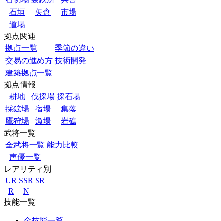
石垣
矢倉
市場
道場
拠点関連
拠点一覧
季節の違い
交易の進め方
技術開発
建築拠点一覧
拠点情報
耕地
伐採場
採石場
採鉱場
宿場
集落
鷹狩場
漁場
岩礁
武将一覧
全武将一覧
能力比較
声優一覧
レアリティ別
UR
SSR
SR
R
N
技能一覧
全技能一覧