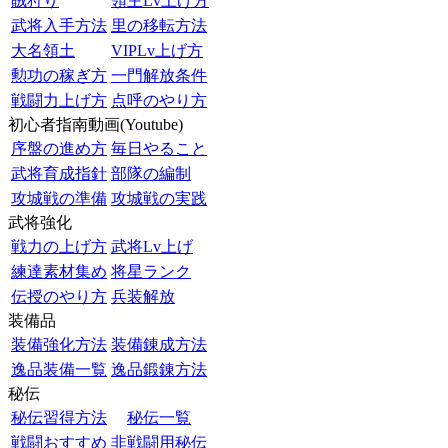
賊狩り
領主Lv上げ方
武将入手方法
里の移転方法
大名領土
VIPLv上げ方
勲功の稼ぎ方
一門解放条件
戦闘力上げ方
点呼のやり方
初心者指南動画(Youtube)
序盤の進め方
毎日やること
武将育成指針
部隊の編制
攻城戦の準備
攻城戦の実践
武将強化
戦力の上げ方
武将Lv上げ
練達素材集め
将星ランク
伝授のやり方
兵装解放
装備品
装備強化方法
装備錬成方法
逸品装備一覧
逸品鍛錬方法
秘伝
秘伝習得方法
秘伝一覧
戦闘おすすめ
非戦闘用秘伝