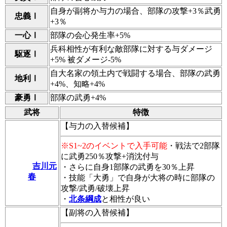
自身が副将か与力の場合、部隊の攻撃+3％武勇
忠義Ⅰ
+3％
一心Ⅰ
部隊の会心発生率+5%
兵科相性が有利な敵部隊に対する与ダメージ
駆逐Ⅰ
+5% 被ダメージ-5%
自大名家の領土内で戦闘する場合、部隊の武勇
地利Ⅰ
+4%、知略+4%
豪勇Ⅰ
部隊の武勇+4%
武将
特徴
【与力の入替候補】
※S1~2のイベントで入手可能
・戦法で2部隊
に武勇250％攻撃+消沈付与
吉川元
・さらに自身1部隊の武勇を30％上昇
春
・技能「大勇」で自身が大将の時に部隊の
攻撃/武勇/破壊上昇
・
北条綱成
と相性が良い
【副将の入替候補】