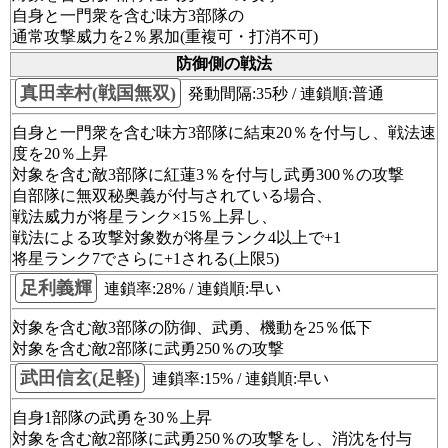
自身と一門衆を含む味方3部隊の
通常攻撃威力を2％累加(重複可・打消不可)
防御側の戦法
真田幸村(戦国無双)
発動間隔:35秒 / 連鎖順:普通
自身と一門衆を含む味方3部隊に結束20％を付与し、戦法速
度を20％上昇
対象を含む敵3部隊に紅蓮3％を付与し武勇300％の攻撃
自部隊に無双秘奥義が付与されている場合、
戦法威力が将星ランク×15％上昇し、
戦法による攻撃対象数が将星ランク4以上で+1
将星ランク7でさらに+1される(上限5)
足利義輝
連鎖率:28% / 連鎖順:早い
対象を含む敵3部隊の防御、武勇、機動を25％低下
対象を含む敵2部隊に武勇250％の攻撃
武田信玄(足軽)
連鎖率:15% / 連鎖順:早い
自身1部隊の武勇を30％上昇
対象を含む敵2部隊に武勇250％の攻撃をし、消沈を付与