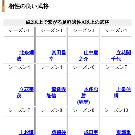
相性の良い武将
縁2以上で繋がる足軽適性A以上の武将
シーズン1
シーズン3
シーズン3
シーズン4
北条綱
真田昌
山中鹿
立花誾
成
幸
之介
千代
シーズン4
シーズン4
シーズン6
シーズン7
立花宗
龍造寺
本多忠
上泉信
茂
隆信
勝
綱
(騎馬)
シーズン7
シーズン8
シーズン8
シーズン10
上杉謙
猿飛佐
成田甲
東郷重