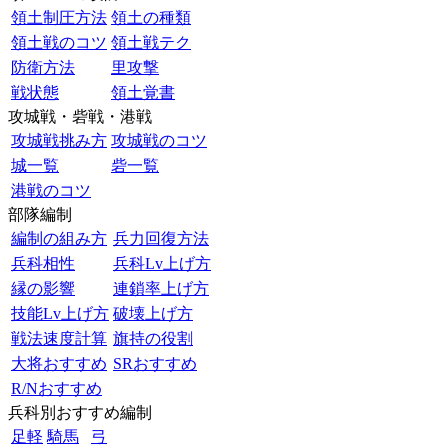
領土制圧方法
領土の種類
領土戦のコツ
領土戦テク
防衛方法
里攻撃
戦状態
領土覚書
攻城戦・砦戦・港戦
攻城戦挑み方
攻城戦のコツ
城一覧
砦一覧
港戦のコツ
部隊編制
編制の組み方
兵力回復方法
兵科相性
兵科Lv上げ方
縁の影響
連鎖率上げ方
技能Lv上げ方
破壊上げ方
戦法速度計算
旗持の役割
大将おすすめ
SRおすすめ
R/Nおすすめ
兵科別おすすめ編制
足軽
騎馬
弓