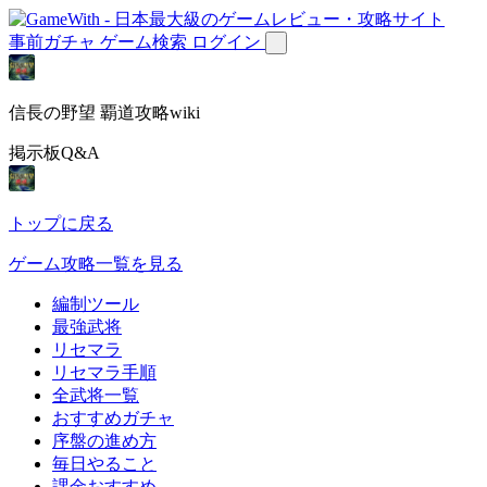
事前ガチャ
ゲーム検索
ログイン
信長の野望 覇道攻略wiki
掲示板Q&A
トップに戻る
ゲーム攻略一覧を見る
編制ツール
最強武将
リセマラ
リセマラ手順
全武将一覧
おすすめガチャ
序盤の進め方
毎日やること
課金おすすめ