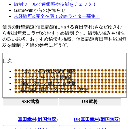
編制ツールで連鎖率や技能をチェック！
GameWithからのお知らせ
未経験可&完全在宅！攻略ライター募集！
信長の野望覇道(信長覇道)における真田幸村(さなだゆきむ
ら/戦国無双コラボ)のおすすめ編制です。編制の強みや相性
の良い武将、おすすめ秘伝も掲載。信長覇道真田幸村戦国無
双を編制する際の参考にどうぞ。
目次
忠義Ⅲの高速戦法足軽部隊
シーズン1中心の足軽編制
編制の強みと軸になる武将
真田幸村(戦国無双)の技能と戦法
SSR武将
UR武将
真田幸村(戦国無双)
UR真田幸村(戦国無双)