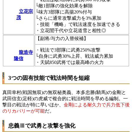
└敵1部隊の強化効果を解除
立花宗
└味方3部隊に高揚20%付与
茂
└さらに通常攻撃威力を3%累加
・技能「機略」で戦法速度を加速できる
・立花誾千代や立花道雪と相性◎
【副将/与力の入替候補】
・戦法で3部隊に武勇250%攻撃
龍造寺
└自身に武勇30%上昇、戦法威力累加
隆信
・天賦850武将では最高峰の火力
3つの固有技能で戦法時間を短縮
真田幸村(戦国無双)の無双秘奥義、本多忠勝(騎馬)の金剛と
武田信玄(足軽)の虎威で複合的に戦法時間を早める編制。一
撃目の戦法が特に早いほか、
金剛による耐久力で兵力低下後
のリカバリーが可能
だ。
忠義Ⅲで武勇と攻撃を強化