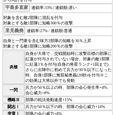
宇喜多直家
連鎖率:33% / 連鎖順:遅い
対象を含む敵2部隊に混乱を付与
対象とする敵1部隊に知略300％の攻撃
里見義堯
連鎖率:27% / 連鎖順:普通
自身と一門衆を含む味方2部隊の知略を30％上昇
対象とする敵1部隊に知略200％の攻撃
自身が大将で、交戦開始時に攻撃目標の部隊に
紅蓮が付与されていない場合、対象の敵1部隊
に紅蓮3％を付与(自身の将星ランク+1回まで)
炎槍
さらに出陣中に初めて兵力が30％以下になった
時、自身1部隊に無双秘奥義(20秒)を付与※こ
の効果は大将以外でも発動
兵力が50％以上の時、部隊の会心発生率+4%、
一閃
会心威力+8%
機略Ⅲ
部隊の戦法発動速度+15%
闘志Ⅰ
兵力が50％以下の時、部隊の会心威力+16%
突貫Ⅰ
部隊の会心威力+8%