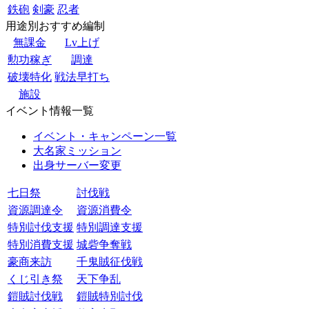
鉄砲
剣豪
忍者
用途別おすすめ編制
無課金
Lv上げ
勲功稼ぎ
調達
破壊特化
戦法早打ち
施設
イベント情報一覧
イベント・キャンペーン一覧
大名家ミッション
出身サーバー変更
七日祭
討伐戦
資源調達令
資源消費令
特別討伐支援
特別調達支援
特別消費支援
城砦争奪戦
豪商来訪
千鬼賊征伐戦
くじ引き祭
天下争乱
鎧賊討伐戦
鎧賊特別討伐