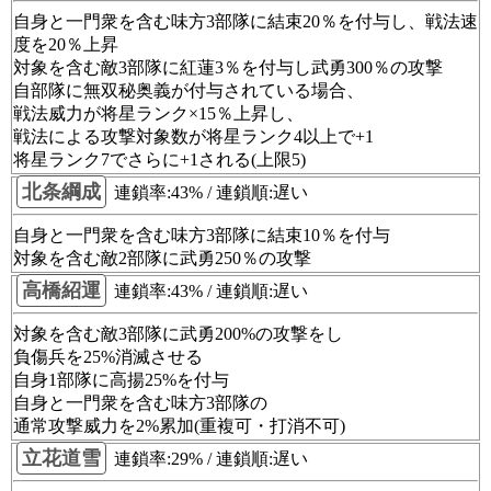
自身と一門衆を含む味方3部隊に結束20％を付与し、戦法速
度を20％上昇
対象を含む敵3部隊に紅蓮3％を付与し武勇300％の攻撃
自部隊に無双秘奥義が付与されている場合、
戦法威力が将星ランク×15％上昇し、
戦法による攻撃対象数が将星ランク4以上で+1
将星ランク7でさらに+1される(上限5)
北条綱成
連鎖率:43% / 連鎖順:遅い
自身と一門衆を含む味方3部隊に結束10％を付与
対象を含む敵2部隊に武勇250％の攻撃
高橋紹運
連鎖率:43% / 連鎖順:遅い
対象を含む敵3部隊に武勇200%の攻撃をし
負傷兵を25%消滅させる
自身1部隊に高揚25%を付与
自身と一門衆を含む味方3部隊の
通常攻撃威力を2%累加(重複可・打消不可)
立花道雪
連鎖率:29% / 連鎖順:遅い