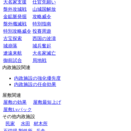
大名家支援
仕官先願い
盤外攻城戦
山城国解放
金鉱脈発掘
攻略威令
盤外殲滅戦
特別指南
特別攻略威令
投賽周遊
古宝探索
西国の波濤
城崩落
城兵奮起
遼遠来航
大名家滅亡
御前試合
局地戦
内政施設関連
内政施設の強化優先度
内政施設の任命効果
屋敷関連
屋敷の効果
屋敷最短上げ
屋敷Lvパック
その他内政施設
民家
水田
材木所
石切場
製鉄所
兵舎