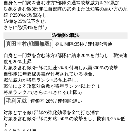
自身と一門衆を含む味方3部隊の通常攻撃威力を3%累加
対象を含む敵3部隊に自部隊の武勇または知略の高い方の系
統で250%の攻撃をし、
防御を25%低下させ、
さらに恐慌4%を付与
防御側の戦法
真田幸村(戦国無双)
発動間隔:35秒 / 連鎖順:普通
自身と一門衆を含む味方3部隊に結束20％を付与し、戦法速
度を20％上昇
対象を含む敵3部隊に紅蓮3％を付与し武勇300％の攻撃
自部隊に無双秘奥義が付与されている場合、
戦法威力が将星ランク×15％上昇し、
戦法による攻撃対象数が将星ランク4以上で+1
将星ランク7でさらに+1される(上限5)
毛利元就
連鎖率:28% / 連鎖順:遅い
対象とする敵1部隊の強化効果を全て打ち消す
対象を含む敵3部隊に知略250％の攻撃をし、防御を25％低
下
さら同討を付与