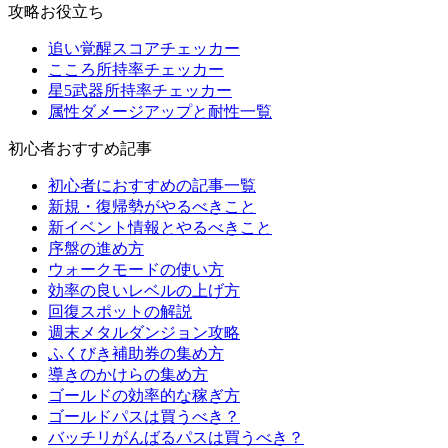
攻略お役立ち
追い覚醒スコアチェッカー
こころ所持率チェッカー
星5武器所持率チェッカー
属性ダメージアップと耐性一覧
初心者おすすめ記事
初心者におすすめの記事一覧
新規・復帰勢がやるべきこと
新イベント情報とやるべきこと
序盤の進め方
ウォークモードの使い方
効率の良いレベルの上げ方
回復スポットの解説
週末メタルダンジョン攻略
ふくびき補助券の集め方
導きのかけらの集め方
ゴールドの効率的な稼ぎ方
ゴールドパスは買うべき？
バッチリがんばるパスは買うべき？