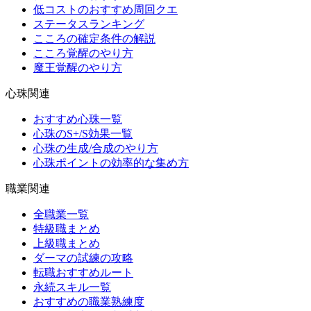
低コストのおすすめ周回クエ
ステータスランキング
こころの確定条件の解説
こころ覚醒のやり方
魔王覚醒のやり方
心珠関連
おすすめ心珠一覧
心珠のS+/S効果一覧
心珠の生成/合成のやり方
心珠ポイントの効率的な集め方
職業関連
全職業一覧
特級職まとめ
上級職まとめ
ダーマの試練の攻略
転職おすすめルート
永続スキル一覧
おすすめの職業熟練度