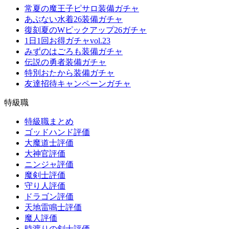
常夏の魔王子ピサロ装備ガチャ
あぶない水着26装備ガチャ
復刻夏のWピックアップ26ガチャ
1日1回お得ガチャvol.23
みずのはごろも装備ガチャ
伝説の勇者装備ガチャ
特別おたから装備ガチャ
友達招待キャンペーンガチャ
特級職
特級職まとめ
ゴッドハンド評価
大魔道士評価
大神官評価
ニンジャ評価
魔剣士評価
守り人評価
ドラゴン評価
天地雷鳴士評価
魔人評価
時渡りの剣士評価