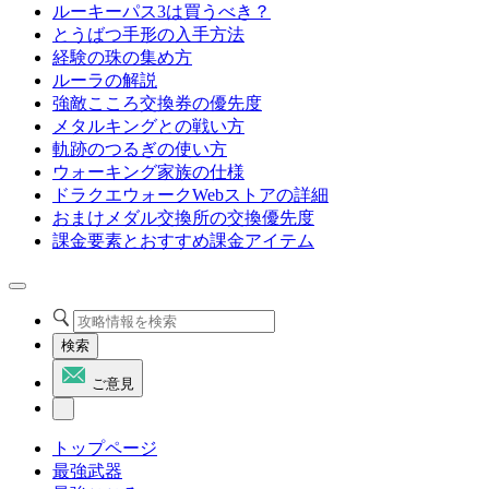
ルーキーパス3は買うべき？
とうばつ手形の入手方法
経験の珠の集め方
ルーラの解説
強敵こころ交換券の優先度
メタルキングとの戦い方
軌跡のつるぎの使い方
ウォーキング家族の仕様
ドラクエウォークWebストアの詳細
おまけメダル交換所の交換優先度
課金要素とおすすめ課金アイテム
検索
ご意見
トップページ
最強武器