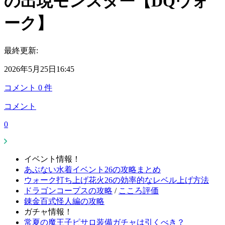
の出現モンスター【DQウォ
ーク】
最終更新:
2026年5月25日16:45
コメント
0
件
コメント
0
イベント情報！
あぶない水着イベント26の攻略まとめ
ウォーク打ち上げ花火26の効率的なレベル上げ方法
ドラゴンコープスの攻略
/
こころ評価
錬金百式怪人編の攻略
ガチャ情報！
常夏の魔王子ピサロ装備ガチャは引くべき？