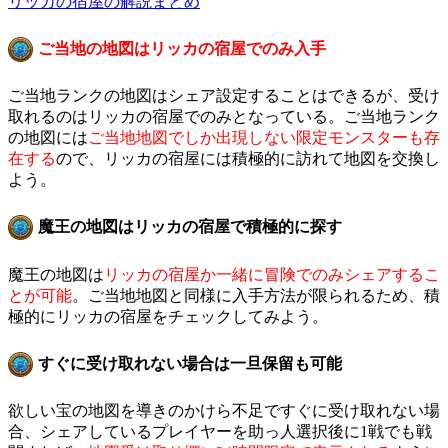
リッカの宿屋の解説まとめ
ご当地の地図はリッカの宿屋でのみ入手
ご当地ランクの地図はシェア設定することはできるが、受け
取れるのはリッカの宿屋でのみとなっている。ご当地ランク
の地図には
ご当地地図でしか出現しない限定モンスターも存
在する
ので、リッカの宿屋には積極的に訪れて地図を交換し
よう。
魔王の地図はリッカの宿屋で積極的に探す
魔王の地図は
リッカの宿屋か一緒に冒険でのみシェアするこ
とが可能
。ご当地地図と同様に入手方法が限られるため、積
極的にリッカの宿屋をチェックしてみよう。
すぐに受け取れない場合は一旦保留も可能
欲しい宝の地図を導きのかけら不足ですぐに受け取れない場
合、シェアしているプレイヤーを助っ人選択後に1戦でも戦