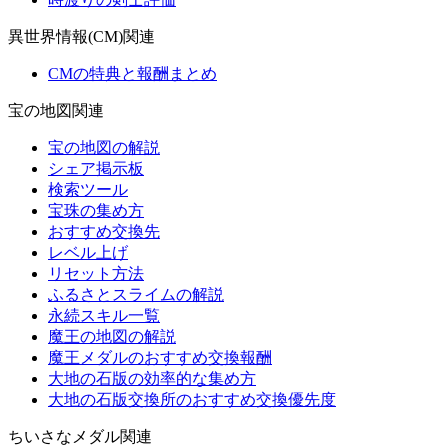
異世界情報(CM)関連
CMの特典と報酬まとめ
宝の地図関連
宝の地図の解説
シェア掲示板
検索ツール
宝珠の集め方
おすすめ交換先
レベル上げ
リセット方法
ふるさとスライムの解説
永続スキル一覧
魔王の地図の解説
魔王メダルのおすすめ交換報酬
大地の石版の効率的な集め方
大地の石版交換所のおすすめ交換優先度
ちいさなメダル関連