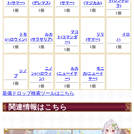
ト(シンデレ
ト(サマー)
(デレマス)
(サマー)
(マジカル)
ラ)
1個
1個
1個
1個
1個
マコ
トモ
ルカ
リリ
イロ
ト(コマンダ
(ハロウィン)
(サラサリア)
(サマー)
ハ
ー)
1個
1個
1個
1個
1個
ニノ
ルカ
モニ
シノ
ン(ハロウィ
(ニューイヤ
カ(ニューイ
ブ
ン)
ー)
ヤー)
1個
1個
1個
1個
装備ドロップ検索ツールはこちら
関連情報はこちら