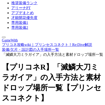
推奨装備ランク
アリーナPT
アプデまとめ
才能開花優先度
専用装備1
専用装備2
GameWith
プリコネ攻略wiki｜プリンセスコネクト！Re:Dive解説
装備/欠片・設計図の入手場所一覧
「滅鱗大刀ミラガイア」の入手方法と素材ドロップ場所一覧
【プリコネR】「滅鱗大刀ミ
ラガイア」の入手方法と素材
ドロップ場所一覧【プリンセ
スコネクト】