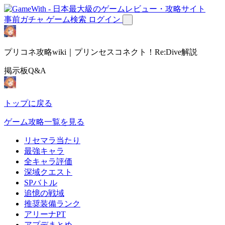
事前ガチャ
ゲーム検索
ログイン
プリコネ攻略wiki｜プリンセスコネクト！Re:Dive解説
掲示板Q&A
トップに戻る
ゲーム攻略一覧を見る
リセマラ当たり
最強キャラ
全キャラ評価
深域クエスト
SPバトル
追憶の戦域
推奨装備ランク
アリーナPT
アプデまとめ