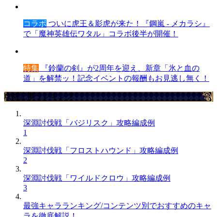
コラボ
ついに虎王＆影虎が来た！『鋼嵐 - メカラシ』
で「魔神英雄伝ワタル」コラボ後半が開催！
特集
『鈴蘭の剣』が2周年を迎え、新章「氷と血の
道」を解禁ッ！記念イベントの報酬もお見逃し無く！
攻略記事ランキング
深淵討伐戦「バジリスク」攻略編成例
1
深淵討伐戦「フロストハウンド」攻略編成例
2
深淵討伐戦「ワイルドクロウ」攻略編成例
3
最強キャラランキング/コンテンツ別でおすすめのキャ
ラを徹底解説！