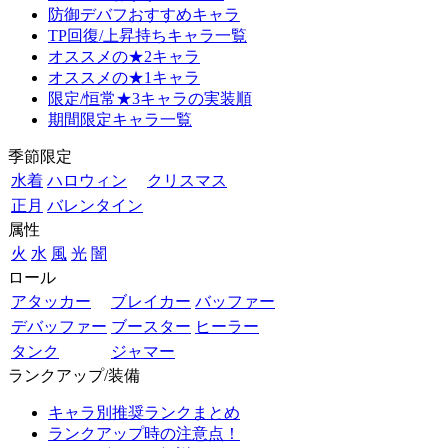
防御デバフおすすめキャラ
TP回復/上昇持ちキャラ一覧
オススメの★2キャラ
オススメの★1キャラ
限定/恒常★3キャラの実装順
期間限定キャラ一覧
季節限定
水着
ハロウィン
クリスマス
正月
バレンタイン
属性
火
水
風
光
闇
ロール
アタッカー
ブレイカー
バッファー
デバッファー
ブースター
ヒーラー
タンク
ジャマー
ランクアップ/装備
キャラ別推奨ランクまとめ
ランクアップ時の注意点！