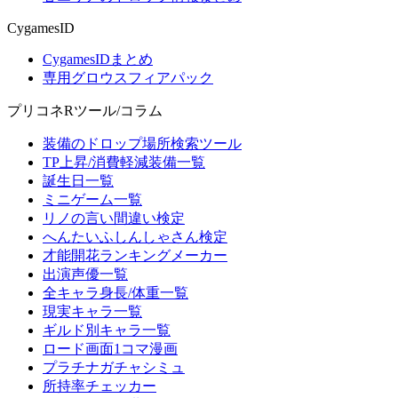
CygamesID
CygamesIDまとめ
専用グロウスフィアパック
プリコネRツール/コラム
装備のドロップ場所検索ツール
TP上昇/消費軽減装備一覧
誕生日一覧
ミニゲーム一覧
リノの言い間違い検定
へんたいふしんしゃさん検定
才能開花ランキングメーカー
出演声優一覧
全キャラ身長/体重一覧
現実キャラ一覧
ギルド別キャラ一覧
ロード画面1コマ漫画
プラチナガチャシミュ
所持率チェッカー