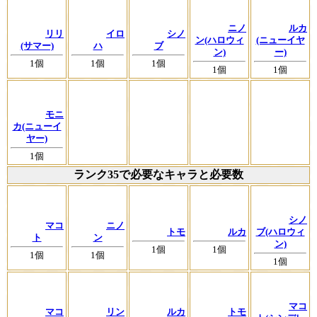
ニノ
ルカ
リリ
イロ
シノ
ン(ハロウィ
(ニューイヤ
(サマー)
ハ
ブ
ン)
ー)
1個
1個
1個
1個
1個
モニ
カ(ニューイ
ヤー)
1個
ランク35で必要なキャラと必要数
シノ
マコ
ニノ
トモ
ルカ
ブ(ハロウィ
ト
ン
ン)
1個
1個
1個
1個
1個
マコ
マコ
リン
ルカ
トモ