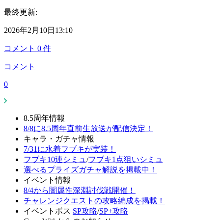
最終更新:
2026年2月10日13:10
コメント
0
件
コメント
0
8.5周年情報
8/8に8.5周年直前生放送が配信決定！
キャラ・ガチャ情報
7/31に水着フブキが実装！
フブキ10連シミュ
/
フブキ1点狙いシミュ
選べるプライズガチャ解説を掲載中！
イベント情報
8/4から闇属性深淵討伐戦開催！
チャレンジクエストの攻略編成を掲載！
イベントボス
SP攻略
/
SP+攻略