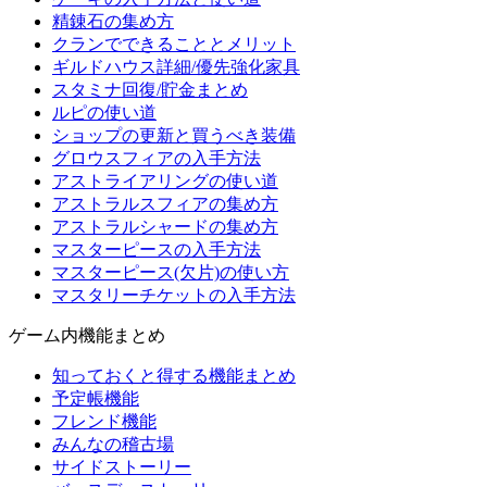
精錬石の集め方
クランでできることとメリット
ギルドハウス詳細/優先強化家具
スタミナ回復/貯金まとめ
ルピの使い道
ショップの更新と買うべき装備
グロウスフィアの入手方法
アストライアリングの使い道
アストラルスフィアの集め方
アストラルシャードの集め方
マスターピースの入手方法
マスターピース(欠片)の使い方
マスタリーチケットの入手方法
ゲーム内機能まとめ
知っておくと得する機能まとめ
予定帳機能
フレンド機能
みんなの稽古場
サイドストーリー