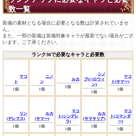
数一覧
装備の素材となる場合に必要となる数は計算されていませ
ん。
また、一部の装備は装備対象キャラが最新でない場合がござ
います。ご了承ください。
ランク36で必要なキャラと必要数
シノ
マコ
ニノ
マコ
ルカ
ブ(ハロウィ
ト
ン
ト(サマー)
ン)
1個
1個
1個
1個
1個
マコ
マコ
リン
ルカ
ルカ
ト(シンデレ
ト(コマンダ
(デレマス)
(サマー)
(サラサリア)
ラ)
ー)
1個
1個
1個
1個
1個