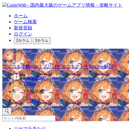
ホーム
ゲーム検索
新規登録
ログイン
2カラム
3カラム
プリコネ攻略wiki｜プリンセスコネクト！Re:Dive解説
他の攻略
Twitter
掲示板
Q&A
リセマラ当たり