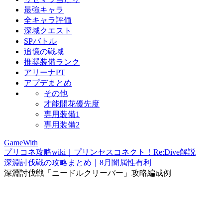
最強キャラ
全キャラ評価
深域クエスト
SPバトル
追憶の戦域
推奨装備ランク
アリーナPT
アプデまとめ
その他
才能開花優先度
専用装備1
専用装備2
GameWith
プリコネ攻略wiki｜プリンセスコネクト！Re:Dive解説
深淵討伐戦の攻略まとめ｜8月闇属性有利
深淵討伐戦「ニードルクリーパー」攻略編成例