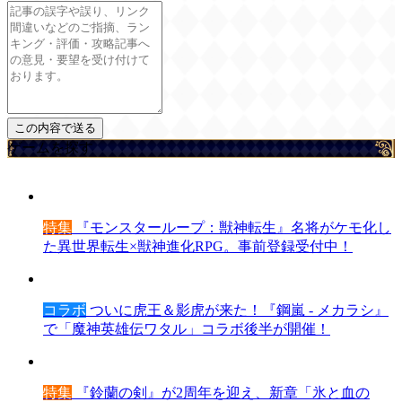
ゲームを探す
特集
『モンスターループ：獣神転生』名将がケモ化し
た異世界転生×獣神進化RPG。事前登録受付中！
コラボ
ついに虎王＆影虎が来た！『鋼嵐 - メカラシ』
で「魔神英雄伝ワタル」コラボ後半が開催！
特集
『鈴蘭の剣』が2周年を迎え、新章「氷と血の