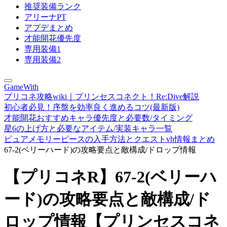
推奨装備ランク
アリーナPT
アプデまとめ
才能開花優先度
専用装備1
専用装備2
GameWith
プリコネ攻略wiki｜プリンセスコネクト！Re:Dive解説
初心者必見！序盤を効率良く進めるコツ(最新版)
才能開花おすすめキャラ優先度と必要数/タイミング
星6の上げ方と必要なアイテム/実装キャラ一覧
ピュアメモリーピースの入手方法とクエストvh情報まとめ
67-2(ベリーハード)の攻略要点と敵構成/ドロップ情報
【プリコネR】67-2(ベリーハ
ード)の攻略要点と敵構成/ド
ロップ情報【プリンセスコネ