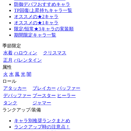
防御デバフおすすめキャラ
TP回復/上昇持ちキャラ一覧
オススメの★2キャラ
オススメの★1キャラ
限定/恒常★3キャラの実装順
期間限定キャラ一覧
季節限定
水着
ハロウィン
クリスマス
正月
バレンタイン
属性
火
水
風
光
闇
ロール
アタッカー
ブレイカー
バッファー
デバッファー
ブースター
ヒーラー
タンク
ジャマー
ランクアップ/装備
キャラ別推奨ランクまとめ
ランクアップ時の注意点！