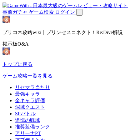
事前ガチャ
ゲーム検索
ログイン
プリコネ攻略wiki｜プリンセスコネクト！Re:Dive解説
掲示板Q&A
トップに戻る
ゲーム攻略一覧を見る
リセマラ当たり
最強キャラ
全キャラ評価
深域クエスト
SPバトル
追憶の戦域
推奨装備ランク
アリーナPT
アプデまとめ