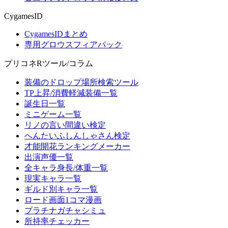
CygamesID
CygamesIDまとめ
専用グロウスフィアパック
プリコネRツール/コラム
装備のドロップ場所検索ツール
TP上昇/消費軽減装備一覧
誕生日一覧
ミニゲーム一覧
リノの言い間違い検定
へんたいふしんしゃさん検定
才能開花ランキングメーカー
出演声優一覧
全キャラ身長/体重一覧
現実キャラ一覧
ギルド別キャラ一覧
ロード画面1コマ漫画
プラチナガチャシミュ
所持率チェッカー