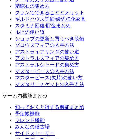
精錬石の集め方
クランでできることとメリット
ギルドハウス詳細/優先強化家具
スタミナ回復/貯金まとめ
ルピの使い道
ショップの更新と買うべき装備
グロウスフィアの入手方法
アストライアリングの使い道
アストラルスフィアの集め方
アストラルシャードの集め方
マスターピースの入手方法
マスターピース(欠片)の使い方
マスタリーチケットの入手方法
ゲーム内機能まとめ
知っておくと得する機能まとめ
予定帳機能
フレンド機能
みんなの稽古場
サイドストーリー