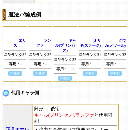
魔法パ編成例
エリ
ラン
キャ
ミサ
クウ
ス
ファ
ル(プリンセ
キ(ステージ)
カ(ノワール)
ス)
星5/ランク32
星5/ランク32
星5/ランク31
星5/ランク32
星5/ランク32
専用：-
専用：-
専用：300
専用：300
専用：300
即発動
即発動
即発動
即発動
即発動
代用キャラ例
陣形:
後衛
キャル(プリンセス)/ランファ
と代用可
能
正月ホマレ
・強力な全体デバフ役兼アタッカー