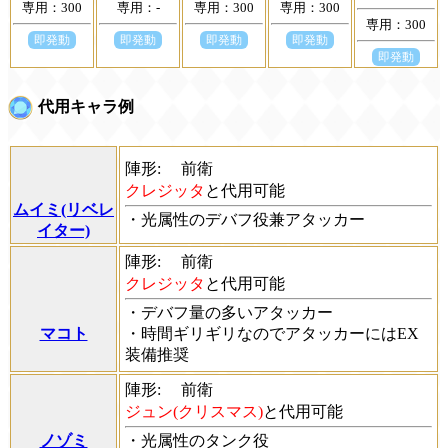
専用：300
専用：-
専用：300
専用：300
専用：300
即発動
即発動
即発動
即発動
即発動
代用キャラ例
陣形:
前衛
クレジッタ
と代用可能
ムイミ(リベレ
・光属性のデバフ役兼アタッカー
イター)
陣形:
前衛
クレジッタ
と代用可能
・デバフ量の多いアタッカー
マコト
・時間ギリギリなのでアタッカーにはEX
装備推奨
陣形:
前衛
ジュン(クリスマス)
と代用可能
ノゾミ
・光属性のタンク役