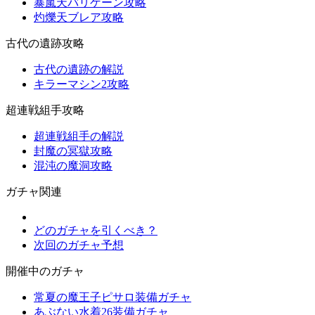
暴嵐天バリゲーン攻略
灼爍天ブレア攻略
古代の遺跡攻略
古代の遺跡の解説
キラーマシン2攻略
超連戦組手攻略
超連戦組手の解説
封魔の冥獄攻略
混沌の魔洞攻略
ガチャ関連
どのガチャを引くべき？
次回のガチャ予想
開催中のガチャ
常夏の魔王子ピサロ装備ガチャ
あぶない水着26装備ガチャ