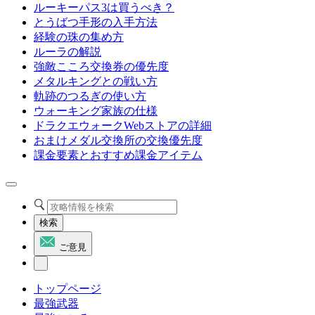
ルーキーパス3は買うべき？
とうばつ手形の入手方法
経験の珠の集め方
ルーラの解説
強敵こころ交換券の優先度
メタルキングとの戦い方
軌跡のつるぎの使い方
ウォーキング家族の仕様
ドラクエウォークWebストアの詳細
おまけメダル交換所の交換優先度
課金要素とおすすめ課金アイテム
検索
ご意見
トップページ
最強武器