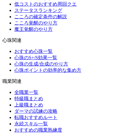
低コストのおすすめ周回クエ
ステータスランキング
こころの確定条件の解説
こころ覚醒のやり方
魔王覚醒のやり方
心珠関連
おすすめ心珠一覧
心珠のS+/S効果一覧
心珠の生成/合成のやり方
心珠ポイントの効率的な集め方
職業関連
全職業一覧
特級職まとめ
上級職まとめ
ダーマの試練の攻略
転職おすすめルート
永続スキル一覧
おすすめの職業熟練度