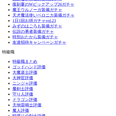
復刻夏のWピックアップ26ガチャ
魔王ウルノーガ装備ガチャ
天才魔法使いベロニカ装備ガチャ
1日1回お得ガチャvol.23
みずのはごろも装備ガチャ
伝説の勇者装備ガチャ
特別おたから装備ガチャ
友達招待キャンペーンガチャ
特級職
特級職まとめ
ゴッドハンド評価
大魔道士評価
大神官評価
ニンジャ評価
魔剣士評価
守り人評価
ドラゴン評価
天地雷鳴士評価
魔人評価
時渡りの剣士評価