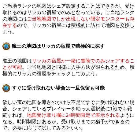
ご当地ランクの地図はシェア設定することはできるが、受け
取れるのはリッカの宿屋でのみとなっている。ご当地ランク
の地図には
ご当地地図でしか出現しない限定モンスターも存
在する
ので、リッカの宿屋には積極的に訪れて地図を交換し
よう。
魔王の地図はリッカの宿屋で積極的に探す
魔王の地図は
リッカの宿屋か一緒に冒険でのみシェアするこ
とが可能
。ご当地地図と同様に入手方法が限られるため、積
極的にリッカの宿屋をチェックしてみよう。
すぐに受け取れない場合は一旦保留も可能
欲しい宝の地図を導きのかけら不足ですぐに受け取れない場
合、シェアしているプレイヤーを助っ人選択後に1戦でも戦
闘すれば、
地図受け取り欄に24時間限定で表示される
ように
なる。時間制限はあるが、受け取りまでの猶予ができるの
で、必要に応じて試してみるといい。