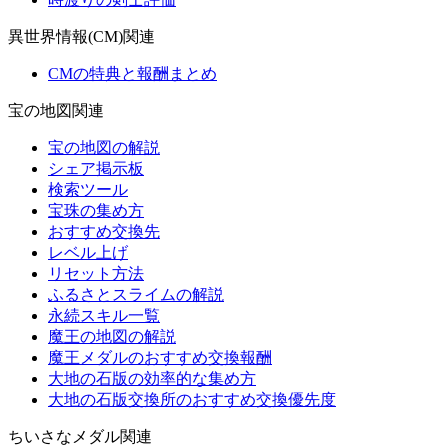
異世界情報(CM)関連
CMの特典と報酬まとめ
宝の地図関連
宝の地図の解説
シェア掲示板
検索ツール
宝珠の集め方
おすすめ交換先
レベル上げ
リセット方法
ふるさとスライムの解説
永続スキル一覧
魔王の地図の解説
魔王メダルのおすすめ交換報酬
大地の石版の効率的な集め方
大地の石版交換所のおすすめ交換優先度
ちいさなメダル関連