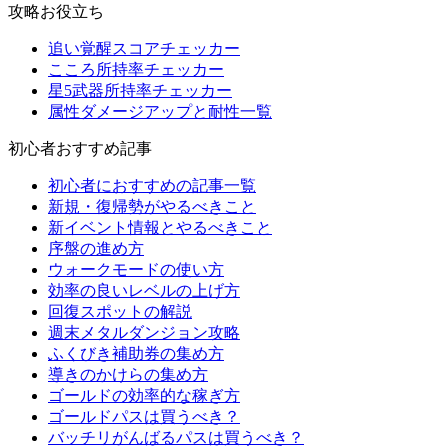
攻略お役立ち
追い覚醒スコアチェッカー
こころ所持率チェッカー
星5武器所持率チェッカー
属性ダメージアップと耐性一覧
初心者おすすめ記事
初心者におすすめの記事一覧
新規・復帰勢がやるべきこと
新イベント情報とやるべきこと
序盤の進め方
ウォークモードの使い方
効率の良いレベルの上げ方
回復スポットの解説
週末メタルダンジョン攻略
ふくびき補助券の集め方
導きのかけらの集め方
ゴールドの効率的な稼ぎ方
ゴールドパスは買うべき？
バッチリがんばるパスは買うべき？