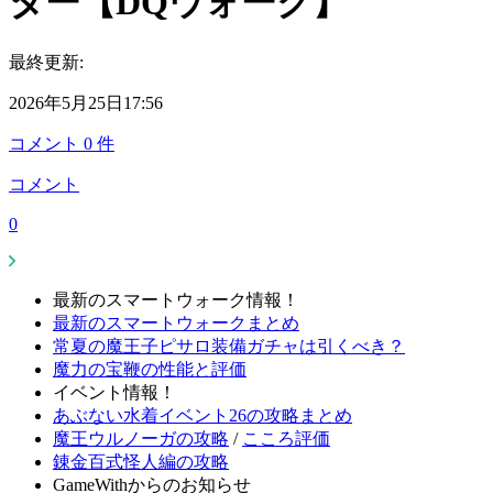
ター【DQウォーク】
最終更新:
2026年5月25日17:56
コメント
0
件
コメント
0
最新のスマートウォーク情報！
最新のスマートウォークまとめ
常夏の魔王子ピサロ装備ガチャは引くべき？
魔力の宝鞭の性能と評価
イベント情報！
あぶない水着イベント26の攻略まとめ
魔王ウルノーガの攻略
/
こころ評価
錬金百式怪人編の攻略
GameWithからのお知らせ