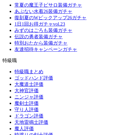
常夏の魔王子ピサロ装備ガチャ
あぶない水着26装備ガチャ
復刻夏のWピックアップ26ガチャ
1日1回お得ガチャvol.23
みずのはごろも装備ガチャ
伝説の勇者装備ガチャ
特別おたから装備ガチャ
友達招待キャンペーンガチャ
特級職
特級職まとめ
ゴッドハンド評価
大魔道士評価
大神官評価
ニンジャ評価
魔剣士評価
守り人評価
ドラゴン評価
天地雷鳴士評価
魔人評価
時渡りの剣士評価