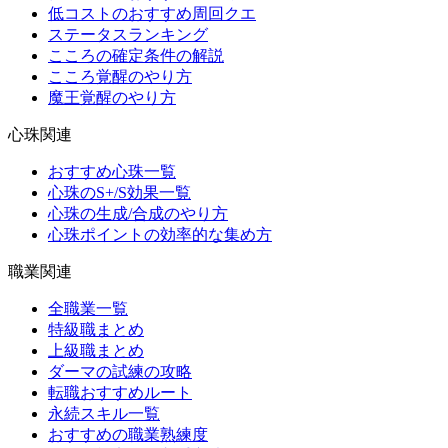
低コストのおすすめ周回クエ
ステータスランキング
こころの確定条件の解説
こころ覚醒のやり方
魔王覚醒のやり方
心珠関連
おすすめ心珠一覧
心珠のS+/S効果一覧
心珠の生成/合成のやり方
心珠ポイントの効率的な集め方
職業関連
全職業一覧
特級職まとめ
上級職まとめ
ダーマの試練の攻略
転職おすすめルート
永続スキル一覧
おすすめの職業熟練度