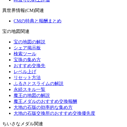
異世界情報(CM)関連
CMの特典と報酬まとめ
宝の地図関連
宝の地図の解説
シェア掲示板
検索ツール
宝珠の集め方
おすすめ交換先
レベル上げ
リセット方法
ふるさとスライムの解説
永続スキル一覧
魔王の地図の解説
魔王メダルのおすすめ交換報酬
大地の石版の効率的な集め方
大地の石版交換所のおすすめ交換優先度
ちいさなメダル関連