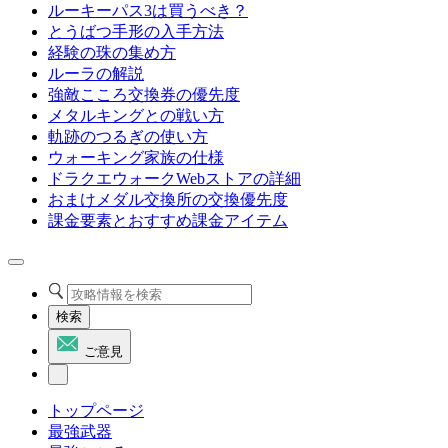
ルーキーパス3は買うべき？
とうばつ手形の入手方法
経験の珠の集め方
ルーラの解説
強敵こころ交換券の優先度
メタルキングとの戦い方
軌跡のつるぎの使い方
ウォーキング家族の仕様
ドラクエウォークWebストアの詳細
おまけメダル交換所の交換優先度
課金要素とおすすめ課金アイテム
検索
ご意見
トップページ
最強武器