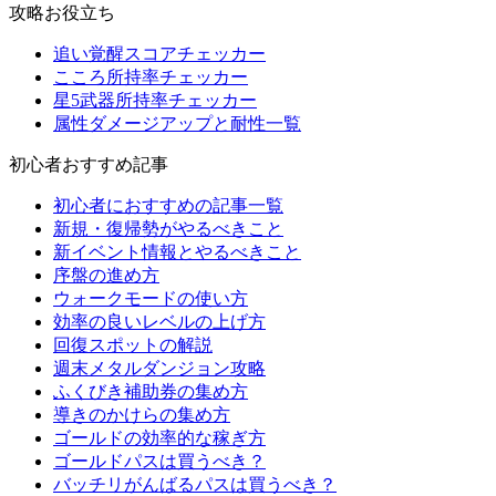
攻略お役立ち
追い覚醒スコアチェッカー
こころ所持率チェッカー
星5武器所持率チェッカー
属性ダメージアップと耐性一覧
初心者おすすめ記事
初心者におすすめの記事一覧
新規・復帰勢がやるべきこと
新イベント情報とやるべきこと
序盤の進め方
ウォークモードの使い方
効率の良いレベルの上げ方
回復スポットの解説
週末メタルダンジョン攻略
ふくびき補助券の集め方
導きのかけらの集め方
ゴールドの効率的な稼ぎ方
ゴールドパスは買うべき？
バッチリがんばるパスは買うべき？