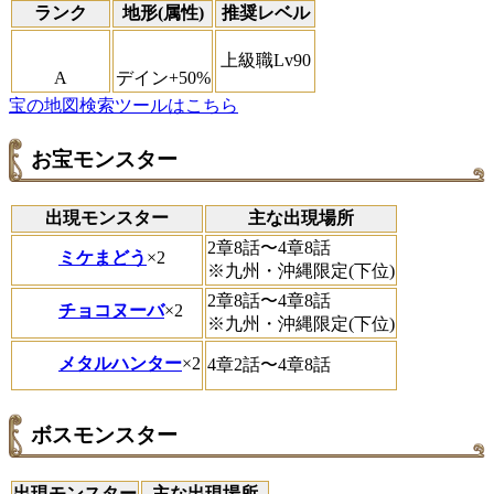
ランク
地形(属性)
推奨レベル
上級職Lv90
A
デイン+50%
宝の地図検索ツールはこちら
お宝モンスター
出現モンスター
主な出現場所
2章8話〜4章8話
ミケまどう
×2
※九州・沖縄限定(下位)
2章8話〜4章8話
チョコヌーバ
×2
※九州・沖縄限定(下位)
メタルハンター
×2
4章2話〜4章8話
ボスモンスター
出現モンスター
主な出現場所