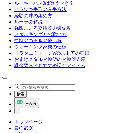
ルーキーパス3は買うべき？
とうばつ手形の入手方法
経験の珠の集め方
ルーラの解説
強敵こころ交換券の優先度
メタルキングとの戦い方
軌跡のつるぎの使い方
ウォーキング家族の仕様
ドラクエウォークWebストアの詳細
おまけメダル交換所の交換優先度
課金要素とおすすめ課金アイテム
検索
ご意見
トップページ
最強武器