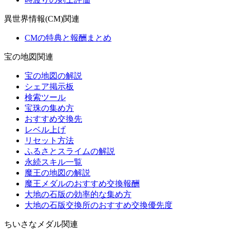
異世界情報(CM)関連
CMの特典と報酬まとめ
宝の地図関連
宝の地図の解説
シェア掲示板
検索ツール
宝珠の集め方
おすすめ交換先
レベル上げ
リセット方法
ふるさとスライムの解説
永続スキル一覧
魔王の地図の解説
魔王メダルのおすすめ交換報酬
大地の石版の効率的な集め方
大地の石版交換所のおすすめ交換優先度
ちいさなメダル関連