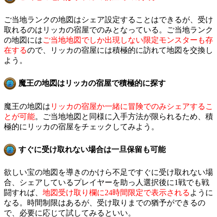
ご当地ランクの地図はシェア設定することはできるが、受け
取れるのはリッカの宿屋でのみとなっている。ご当地ランク
の地図には
ご当地地図でしか出現しない限定モンスターも存
在する
ので、リッカの宿屋には積極的に訪れて地図を交換し
よう。
魔王の地図はリッカの宿屋で積極的に探す
魔王の地図は
リッカの宿屋か一緒に冒険でのみシェアするこ
とが可能
。ご当地地図と同様に入手方法が限られるため、積
極的にリッカの宿屋をチェックしてみよう。
すぐに受け取れない場合は一旦保留も可能
欲しい宝の地図を導きのかけら不足ですぐに受け取れない場
合、シェアしているプレイヤーを助っ人選択後に1戦でも戦
闘すれば、
地図受け取り欄に24時間限定で表示される
ように
なる。時間制限はあるが、受け取りまでの猶予ができるの
で、必要に応じて試してみるといい。