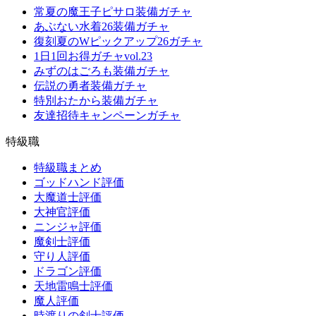
常夏の魔王子ピサロ装備ガチャ
あぶない水着26装備ガチャ
復刻夏のWピックアップ26ガチャ
1日1回お得ガチャvol.23
みずのはごろも装備ガチャ
伝説の勇者装備ガチャ
特別おたから装備ガチャ
友達招待キャンペーンガチャ
特級職
特級職まとめ
ゴッドハンド評価
大魔道士評価
大神官評価
ニンジャ評価
魔剣士評価
守り人評価
ドラゴン評価
天地雷鳴士評価
魔人評価
時渡りの剣士評価