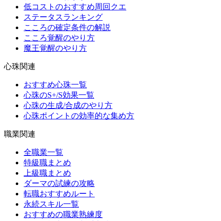
低コストのおすすめ周回クエ
ステータスランキング
こころの確定条件の解説
こころ覚醒のやり方
魔王覚醒のやり方
心珠関連
おすすめ心珠一覧
心珠のS+/S効果一覧
心珠の生成/合成のやり方
心珠ポイントの効率的な集め方
職業関連
全職業一覧
特級職まとめ
上級職まとめ
ダーマの試練の攻略
転職おすすめルート
永続スキル一覧
おすすめの職業熟練度