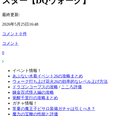
スター【DQウォーク】
最終更新:
2026年5月25日16:48
コメント
0
件
コメント
0
イベント情報！
あぶない水着イベント26の攻略まとめ
ウォーク打ち上げ花火26の効率的なレベル上げ方法
ドラゴンコープスの攻略
/
こころ評価
錬金百式怪人編の攻略
覚醒千里行の攻略まとめ
ガチャ情報！
常夏の魔王子ピサロ装備ガチャは引くべき？
魔力の宝鞭の性能と評価