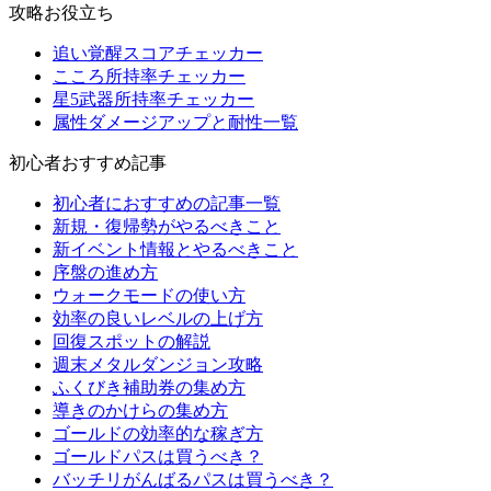
攻略お役立ち
追い覚醒スコアチェッカー
こころ所持率チェッカー
星5武器所持率チェッカー
属性ダメージアップと耐性一覧
初心者おすすめ記事
初心者におすすめの記事一覧
新規・復帰勢がやるべきこと
新イベント情報とやるべきこと
序盤の進め方
ウォークモードの使い方
効率の良いレベルの上げ方
回復スポットの解説
週末メタルダンジョン攻略
ふくびき補助券の集め方
導きのかけらの集め方
ゴールドの効率的な稼ぎ方
ゴールドパスは買うべき？
バッチリがんばるパスは買うべき？