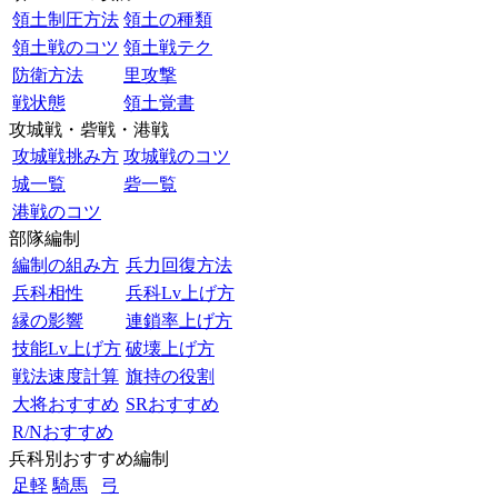
領土制圧方法
領土の種類
領土戦のコツ
領土戦テク
防衛方法
里攻撃
戦状態
領土覚書
攻城戦・砦戦・港戦
攻城戦挑み方
攻城戦のコツ
城一覧
砦一覧
港戦のコツ
部隊編制
編制の組み方
兵力回復方法
兵科相性
兵科Lv上げ方
縁の影響
連鎖率上げ方
技能Lv上げ方
破壊上げ方
戦法速度計算
旗持の役割
大将おすすめ
SRおすすめ
R/Nおすすめ
兵科別おすすめ編制
足軽
騎馬
弓