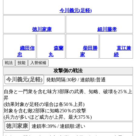
今川義元(足軽)
徳川家康
細川藤孝
織田信
森蘭
柴田勝
直江兼
忠
丸
家
続
戦法
技能
入替候補
攻撃側の戦法
今川義元(足軽)
発動間隔:30秒 / 連鎖順:普通
自身と一門衆を含む味方3部隊の武勇、知略、破壊を25％上
昇
(効果対象が足軽の場合は各50％上昇)
対象を含む敵2部隊に知略250％の攻撃
(兵力が多いほど威力が上昇。最大375％)
徳川家康
連鎖率:39% / 連鎖順:遅い