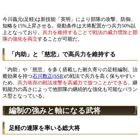
今川義元(足軽)は新技能「英明」により部隊の攻撃、防御、
知略を15%上昇させる。発動条件は大将配置かつ兵力50%以
上となっており、
兵力を維持することで戦法の威力増加と部
隊の強化を両立
することが可能だ。
「内助」と「慈悲」で高兵力を維持する
「内助」や「慈悲」を多く搭載した耐久寄りの足軽編制。治
癒効果を持つ
石川数正(SSR)
の戦法で兵力を高く保ちやすい
ため、
兵力依存の戦法攻撃を高威力で放つことができる。
継
戦能力の高さによって他部隊の継続的な強化も可能なバラン
ス型となっている。
編制の強みと軸になる武将
足軽の連隊を率いる総大将