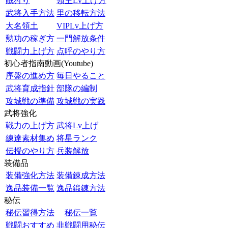
賊狩り
領主Lv上げ方
武将入手方法
里の移転方法
大名領土
VIPLv上げ方
勲功の稼ぎ方
一門解放条件
戦闘力上げ方
点呼のやり方
初心者指南動画(Youtube)
序盤の進め方
毎日やること
武将育成指針
部隊の編制
攻城戦の準備
攻城戦の実践
武将強化
戦力の上げ方
武将Lv上げ
練達素材集め
将星ランク
伝授のやり方
兵装解放
装備品
装備強化方法
装備錬成方法
逸品装備一覧
逸品鍛錬方法
秘伝
秘伝習得方法
秘伝一覧
戦闘おすすめ
非戦闘用秘伝