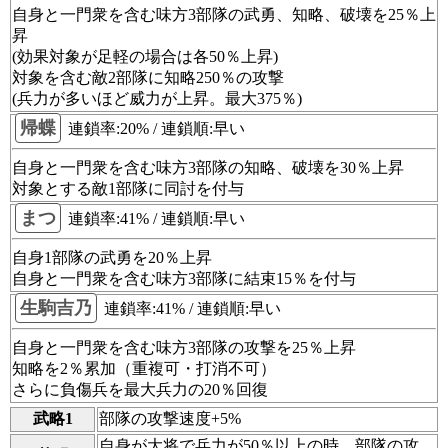
自身と一門衆を含む味方3部隊の武勇、知略、破壊を25％上
昇
(効果対象が足軽の場合は各50％上昇)
対象を含む敵2部隊に知略250％の攻撃
(兵力が多いほど威力が上昇。最大375％)
帰蝶
連鎖率:20% / 連鎖順:早い
自身と一門衆を含む味方3部隊の知略、破壊を30％上昇
対象とする敵1部隊に同討を付与
まつ
連鎖率:41% / 連鎖順:早い
自身1部隊の武勇を20％上昇
自身と一門衆を含む味方3部隊に結束15％を付与
生駒吉乃
連鎖率:41% / 連鎖順:早い
自身と一門衆を含む味方3部隊の攻撃を25％上昇
知略を2％累加（重複可・打消不可）
さらに負傷兵を最大兵力の20％回復
武略1
部隊の攻撃速度+5%
自身が大将で兵力が50％以上の時、部隊の攻