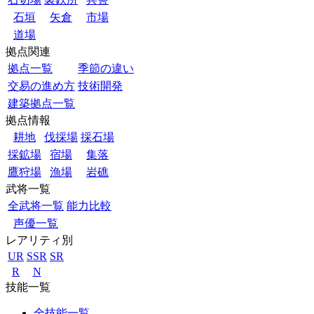
石垣
矢倉
市場
道場
拠点関連
拠点一覧
季節の違い
交易の進め方
技術開発
建築拠点一覧
拠点情報
耕地
伐採場
採石場
採鉱場
宿場
集落
鷹狩場
漁場
岩礁
武将一覧
全武将一覧
能力比較
声優一覧
レアリティ別
UR
SSR
SR
R
N
技能一覧
全技能一覧