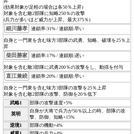
昇
(効果対象が足軽の場合は各50％上昇)
対象を含む敵2部隊に知略250％の攻撃
(兵力が多いほど威力が上昇。最大375％)
細川藤孝
連鎖率:31% / 連鎖順:早い
自身と一門衆を含む味方3部隊の武勇、知略、破壊を25％上
昇
柴田勝家
連鎖率:17% / 連鎖順:遅い
対象を含む敵3部隊に武勇200％の攻撃をし、動揺を付与
直江兼続
連鎖率:20% / 連鎖順:早い
自身と一門衆を含む味方3部隊の攻撃を25％上昇
対象を含む敵2部隊の攻撃、防御を20％低下
武略1
部隊の攻撃速度+5%
自身が大将で兵力が50％以上の時、部隊の攻
英明
撃、防御、知略+15%
逆境1
部隊の機動+4%
威風1
部隊の兵力+4%