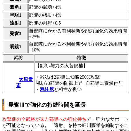
豪勇1
部隊の武勇+4%
早駆1
部隊の機動+4%
遠射1
部隊の射程+0.5
自部隊にかかる有利状態や能力強化の効果時間
発奮3
+25%
自部隊にかかる不利状態や能力弱化の効果時間
明鏡1
−10%
武将
特徴
【副将/与力の入替候補】
・戦法は2部隊に知略250%攻撃
太原雪
└味方3部隊の防御上昇+自部隊に泰然付与
斎
・
寿桂尼
と相性が良い
発奮Ⅲで強化の持続時間を延長
攻撃側の全武将が味方部隊への強化持ち
で、強力なサポート
が可能となっている。「遠射」を持つ細川藤孝を編制するこ