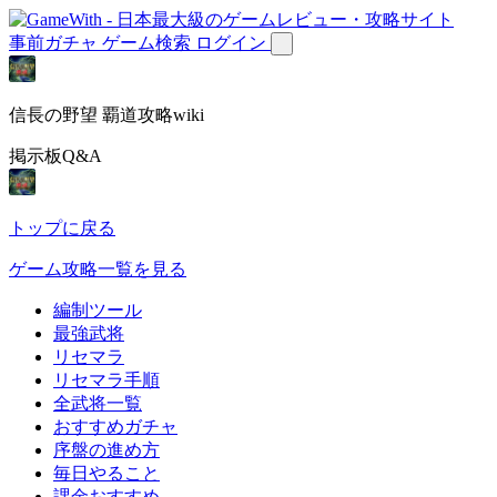
事前ガチャ
ゲーム検索
ログイン
信長の野望 覇道攻略wiki
掲示板Q&A
トップに戻る
ゲーム攻略一覧を見る
編制ツール
最強武将
リセマラ
リセマラ手順
全武将一覧
おすすめガチャ
序盤の進め方
毎日やること
課金おすすめ