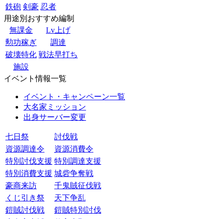
鉄砲
剣豪
忍者
用途別おすすめ編制
無課金
Lv上げ
勲功稼ぎ
調達
破壊特化
戦法早打ち
施設
イベント情報一覧
イベント・キャンペーン一覧
大名家ミッション
出身サーバー変更
七日祭
討伐戦
資源調達令
資源消費令
特別討伐支援
特別調達支援
特別消費支援
城砦争奪戦
豪商来訪
千鬼賊征伐戦
くじ引き祭
天下争乱
鎧賊討伐戦
鎧賊特別討伐