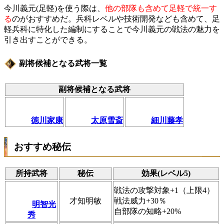
今川義元(足軽)を使う際は、
他の部隊も含めて足軽で統一す
る
のがおすすめだ。兵科レベルや技術開発なども含めて、足
軽兵科に特化した編制にすることで今川義元の戦法の魅力を
引き出すことができる。
副将候補となる武将一覧
副将候補となる武将
徳川家康
太原雪斎
細川藤孝
おすすめ秘伝
所持武将
秘伝
効果(レベル5)
戦法の攻撃対象+1（上限4）
才知明敏
戦法威力+30％
明智光
自部隊の知略+20%
秀