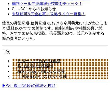
編制ツールで連鎖率や技能をチェック！
GameWithからのお知らせ
未経験可&完全在宅！攻略ライター募集！
信長の野望覇道(信長覇道)における今川義元(いまがわよしも
と/足軽)のおすすめ編制です。編制の強みや相性の良い武
将、おすすめ秘伝も掲載。信長覇道S3今川義元を編制する
際の参考にどうぞ。
目次
サポート重視の足軽部隊
兵力重視の足軽編制
編制の強みと軸になる武将
今川義元(足軽)の戦法と技能
▶今川義元(足軽)の戦法と技能