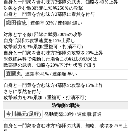
自身と一門衆を含む味方3部隊の武勇、知略を40％上昇
対象を含む敵3部隊に知略250％の攻撃
自身と一門衆を含む味方2部隊に泰然を付与
織田信忠
連鎖率:33% / 連鎖順:遅い
対象とする敵1部隊に武勇200%の攻撃
自身1部隊の攻撃速度を15%上昇し
攻撃威力を3%累加(重複可・打消不可)
自身と一門衆を含む味方2部隊の攻撃を20%上昇
※鉄砲兵科で発動した場合この戦法の効果は
敵部隊の武勇、知略を20%下げた状態で扱う
森蘭丸
連鎖率:41% / 連鎖順:早い
自身と一門衆を含む味方4部隊の攻撃を15%上昇
さらに泰然を付与
攻撃威力を2%累加（重複可・打消不可）
防御側の戦法
今川義元(足軽)
発動間隔:30秒 / 連鎖順:普通
自身と一門衆を含む味方3部隊の武勇、知略、破壊を25％上