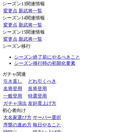
シーズン13関連情報
変更点
新武将一覧
シーズン14関連情報
変更点
新武将一覧
シーズン15関連情報
変更点
新武将一覧
シーズン移行
シーズン終了前にやるべきこと
シーズン移行時の初期化要素
ガチャ関連
引き直し
どれ引くべき
名将登用
良将登用
一般登用
特選登用
ガチャ演出
友好度上げ方
初心者向け
大名家選び方
サーバー選択
序盤の進め方
毎日やること