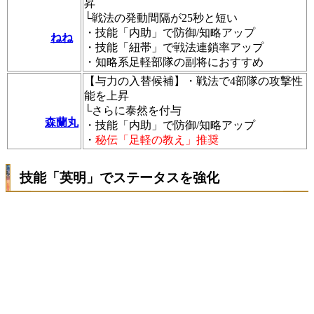
昇
└戦法の発動間隔が25秒と短い
・技能「内助」で防御/知略アップ
ねね
・技能「紐帯」で戦法連鎖率アップ
・知略系足軽部隊の副将におすすめ
【与力の入替候補】・戦法で4部隊の攻撃性
能を上昇
└さらに泰然を付与
森蘭丸
・技能「内助」で防御/知略アップ
・
秘伝「足軽の教え」推奨
技能「英明」でステータスを強化