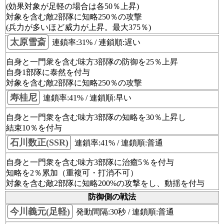
(効果対象が足軽の場合は各50％上昇)
対象を含む敵2部隊に知略250％の攻撃
(兵力が多いほど威力が上昇。最大375％)
太原雪斎
連鎖率:31% / 連鎖順:遅い
自身と一門衆を含む味方3部隊の防御を25％上昇
自身1部隊に泰然を付与
対象を含む敵2部隊に知略250％の攻撃
寿桂尼
連鎖率:41% / 連鎖順:早い
自身と一門衆を含む味方3部隊の知略を30％上昇し
結束10％を付与
石川数正(SSR)
連鎖率:41% / 連鎖順:普通
自身と一門衆を含む味方3部隊に治癒5％を付与
知略を2％累加（重複可・打消不可）
対象を含む敵2部隊に知略200%の攻撃をし、動揺を付与
防御側の戦法
今川義元(足軽)
発動間隔:30秒 / 連鎖順:普通