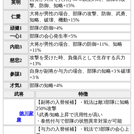
英明
撃、防御、知略+15%
大将が男性の場合、部隊の攻撃、防御、武勇、
仁愛
知略、破壊、機動+15%
頑健1
部隊の防御+4%
一心1
部隊の会心発生率+5%
大将が男性の場合、部隊の防御+11%、知略
内助3
+11%
攻撃を受けた時、負傷兵として生存する兵力
慈悲2
+13%
自身が副将か与力の場合、部隊の知略+3％破壊
参謀1
+3％
才気1
部隊の知略+4%
武将
特徴
【副将の入替候補】・戦法は敵3部隊に知略
250%攻撃
徳川家
└武勇/知略上昇で汎用性が高い
康
・泰然付与で部隊の状態異常対策が可能
【与力の入替候補】・戦法で3部隊の会心上