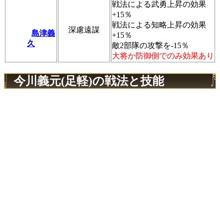
戦法による武勇上昇の効果
+15％
戦法による知略上昇の効果
深慮遠謀
島津義
+15％
久
敵2部隊の攻撃を‐15％
大将か防御側でのみ効果あり
今川義元(足軽)の戦法と技能