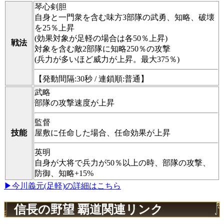
琴心剣胆
自身と一門衆を含む味方3部隊の武勇、知略、破壊
を25％上昇
(効果対象が足軽の場合は各50％上昇)
戦法
対象を含む敵2部隊に知略250％の攻撃
(兵力が多いほど威力が上昇。最大375％)
【発動間隔:30秒 / 連鎖順:普通】
武略
部隊の攻撃速度が上昇
監督
技能
屋敷に任命した場合、任命効果が上昇
英明
自身が大将で兵力が50％以上の時、部隊の攻撃、
防御、知略+15%
▶今川義元(足軽)の詳細はこちら
信長の野望 覇道関連リンク