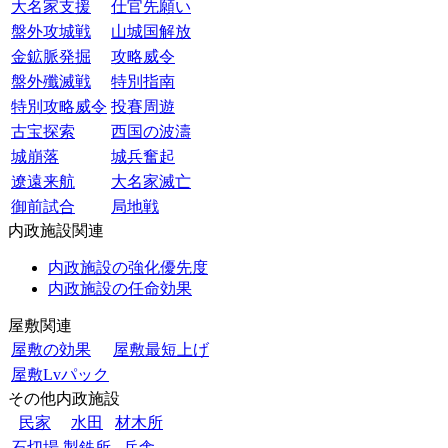
大名家支援
仕官先願い
盤外攻城戦
山城国解放
金鉱脈発掘
攻略威令
盤外殲滅戦
特別指南
特別攻略威令
投賽周遊
古宝探索
西国の波濤
城崩落
城兵奮起
遼遠来航
大名家滅亡
御前試合
局地戦
内政施設関連
内政施設の強化優先度
内政施設の任命効果
屋敷関連
屋敷の効果
屋敷最短上げ
屋敷Lvパック
その他内政施設
民家
水田
材木所
石切場
製鉄所
兵舎