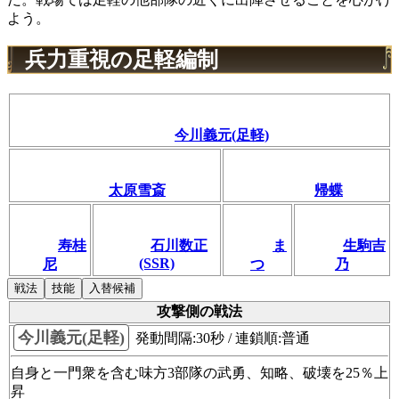
よう。
兵力重視の足軽編制
今川義元(足軽)
太原雪斎
帰蝶
寿桂
石川数正
ま
生駒吉
(SSR)
尼
つ
乃
戦法
技能
入替候補
攻撃側の戦法
今川義元(足軽)
発動間隔:30秒 / 連鎖順:普通
自身と一門衆を含む味方3部隊の武勇、知略、破壊を25％上
昇