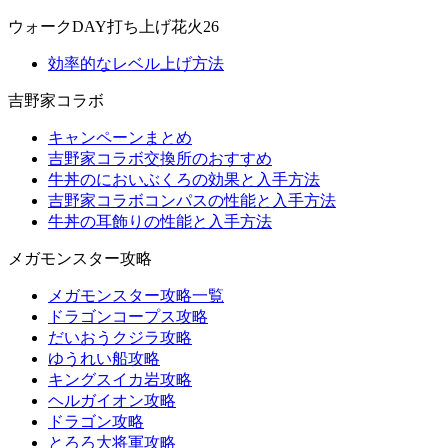
ウォークDAY打ち上げ花火26
効率的なレベル上げ方法
吉野家コラボ
キャンペーンまとめ
吉野家コラボ交換所のおすすめ
牛丼のにおいぶくろの効果と入手方法
吉野家コラボコンパスの性能と入手方法
牛丼の耳飾りの性能と入手方法
メガモンスター攻略
メガモンスター攻略一覧
ドラゴンコープス攻略
だいおうクジラ攻略
ゆうれい船攻略
キングスイカ岩攻略
ヘルガイオン攻略
ドラゴン攻略
とろろ大将軍攻略