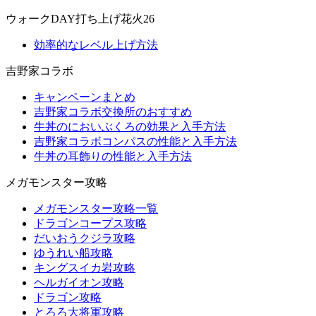
ウォークDAY打ち上げ花火26
効率的なレベル上げ方法
吉野家コラボ
キャンペーンまとめ
吉野家コラボ交換所のおすすめ
牛丼のにおいぶくろの効果と入手方法
吉野家コラボコンパスの性能と入手方法
牛丼の耳飾りの性能と入手方法
メガモンスター攻略
メガモンスター攻略一覧
ドラゴンコープス攻略
だいおうクジラ攻略
ゆうれい船攻略
キングスイカ岩攻略
ヘルガイオン攻略
ドラゴン攻略
とろろ大将軍攻略