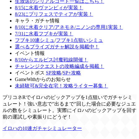
生放送のシリアルコード一覧はこちら！
8/15に水着ヴァンピィが実装！
8/23にプリフェスでティアが実装！
キャラ・ガチャ情報
8/10に水着クリア/アネモネ/ニノンの専用1実装！
7/31に水着フブキが実装！
フブキ10連シミュ
/
フブキ1点狙いシミュ
選べるプライズガチャ解説を掲載中！
イベント情報
8/10からエルピス討魔戦線開催！
チャレンジクエストの攻略編成を掲載！
イベントボス
SP攻略
/
SP+攻略
GameWithからのお知らせ
未経験可&完全在宅！攻略ライター募集！
プリコネRでイロハのピックアップを1点狙いでガチャシミ
ュレート！強い意志で"出るまで"回した場合に必要なジュエ
ルの数をシミュレート。実際にイロハのピックアップを回す
前の運試しや素振りにどうぞ！
イロハの10連ガチャシミュレーター