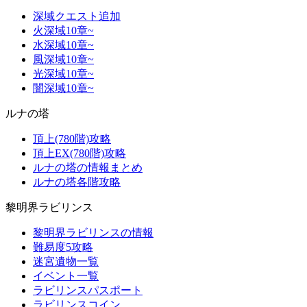
深域クエスト追加
火深域10章~
水深域10章~
風深域10章~
光深域10章~
闇深域10章~
ルナの塔
頂上(780階)攻略
頂上EX(780階)攻略
ルナの塔の情報まとめ
ルナの塔各階攻略
黎明界ラビリンス
黎明界ラビリンスの情報
難易度5攻略
迷宮遺物一覧
イベント一覧
ラビリンスパスポート
ラビリンスコイン