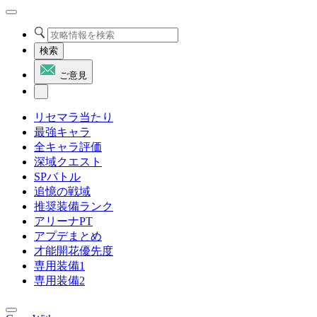
検索
ご意見
リセマラ当たり
最強キャラ
全キャラ評価
深域クエスト
SPバトル
追憶の戦域
推奨装備ランク
アリーナPT
アプデまとめ
才能開花優先度
専用装備1
専用装備2