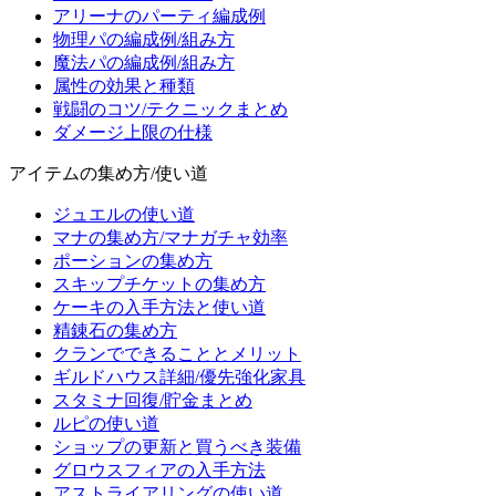
アリーナのパーティ編成例
物理パの編成例/組み方
魔法パの編成例/組み方
属性の効果と種類
戦闘のコツ/テクニックまとめ
ダメージ上限の仕様
アイテムの集め方/使い道
ジュエルの使い道
マナの集め方/マナガチャ効率
ポーションの集め方
スキップチケットの集め方
ケーキの入手方法と使い道
精錬石の集め方
クランでできることとメリット
ギルドハウス詳細/優先強化家具
スタミナ回復/貯金まとめ
ルピの使い道
ショップの更新と買うべき装備
グロウスフィアの入手方法
アストライアリングの使い道