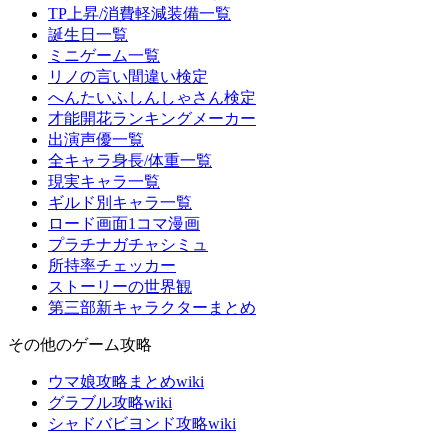
TP上昇/消費軽減装備一覧
誕生日一覧
ミニゲーム一覧
リノの言い間違い検定
へんたいふしんしゃさん検定
才能開花ランキングメーカー
出演声優一覧
全キャラ身長/体重一覧
現実キャラ一覧
ギルド別キャラ一覧
ロード画面1コマ漫画
プラチナガチャシミュ
所持率チェッカー
ストーリーの世界観
第三部新キャラクターまとめ
その他のゲーム攻略
ウマ娘攻略まとめwiki
グラブル攻略wiki
シャドバビヨンド攻略wiki