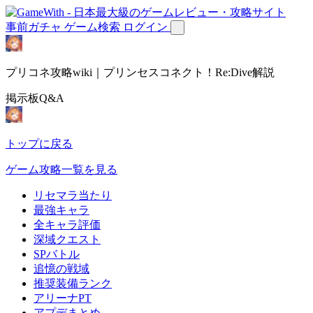
事前ガチャ
ゲーム検索
ログイン
プリコネ攻略wiki｜プリンセスコネクト！Re:Dive解説
掲示板Q&A
トップに戻る
ゲーム攻略一覧を見る
リセマラ当たり
最強キャラ
全キャラ評価
深域クエスト
SPバトル
追憶の戦域
推奨装備ランク
アリーナPT
アプデまとめ