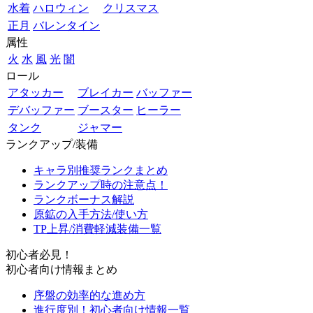
水着
ハロウィン
クリスマス
正月
バレンタイン
属性
火
水
風
光
闇
ロール
アタッカー
ブレイカー
バッファー
デバッファー
ブースター
ヒーラー
タンク
ジャマー
ランクアップ/装備
キャラ別推奨ランクまとめ
ランクアップ時の注意点！
ランクボーナス解説
原鉱の入手方法/使い方
TP上昇/消費軽減装備一覧
初心者必見！
初心者向け情報まとめ
序盤の効率的な進め方
進行度別！初心者向け情報一覧