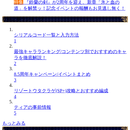
特集
『鈴蘭の剣』が2周年を迎え、新章「氷と血の
道」を解禁ッ！記念イベントの報酬もお見逃し無く！
攻略記事ランキング
シリアルコード一覧と入力方法
1
最強キャラランキング/コンテンツ別でおすすめのキャ
ラを徹底解説！
2
8.5周年キャンペーン/イベントまとめ
3
リゾートウタクラゲ(SP+)攻略とおすすめ編成
4
ティアの事前情報
5
もっとみる
GameWithからのお知らせ