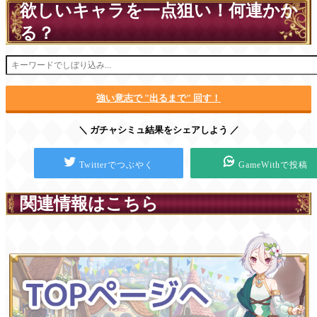
欲しいキャラを一点狙い！何連かか
る？
強い意志で "出るまで" 回す！
＼ ガチャシミュ結果をシェアしよう ／
Twitterでつぶやく
GameWithで投稿
関連情報はこちら