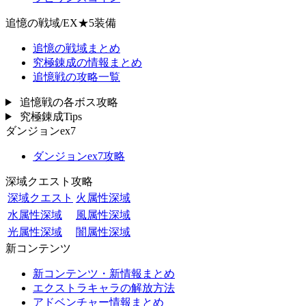
追憶の戦域/EX★5装備
追憶の戦域まとめ
究極錬成の情報まとめ
追憶戦の攻略一覧
追憶戦の各ボス攻略
究極錬成Tips
ダンジョンex7
ダンジョンex7攻略
深域クエスト攻略
深域クエスト
火属性深域
水属性深域
風属性深域
光属性深域
闇属性深域
新コンテンツ
新コンテンツ・新情報まとめ
エクストラキャラの解放方法
アドベンチャー情報まとめ