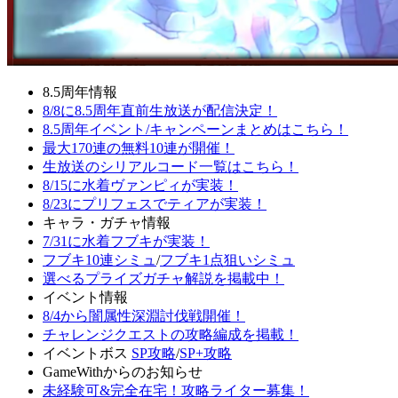
8.5周年情報
8/8に8.5周年直前生放送が配信決定！
8.5周年イベント/キャンペーンまとめはこちら！
最大170連の無料10連が開催！
生放送のシリアルコード一覧はこちら！
8/15に水着ヴァンピィが実装！
8/23にプリフェスでティアが実装！
キャラ・ガチャ情報
7/31に水着フブキが実装！
フブキ10連シミュ
/
フブキ1点狙いシミュ
選べるプライズガチャ解説を掲載中！
イベント情報
8/4から闇属性深淵討伐戦開催！
チャレンジクエストの攻略編成を掲載！
イベントボス
SP攻略
/
SP+攻略
GameWithからのお知らせ
未経験可&完全在宅！攻略ライター募集！