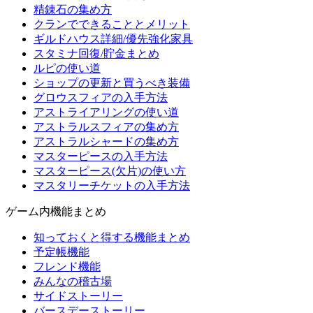
精錬石の集め方
クランでできることとメリット
ギルドハウス詳細/優先強化家具
スタミナ回復/貯金まとめ
ルピの使い道
ショップの更新と買うべき装備
グロウスフィアの入手方法
アストライアリングの使い道
アストラルスフィアの集め方
アストラルシャードの集め方
マスターピースの入手方法
マスターピース(欠片)の使い方
マスタリーチケットの入手方法
ゲーム内機能まとめ
知っておくと得する機能まとめ
予定帳機能
フレンド機能
みんなの稽古場
サイドストーリー
バースデーストーリー