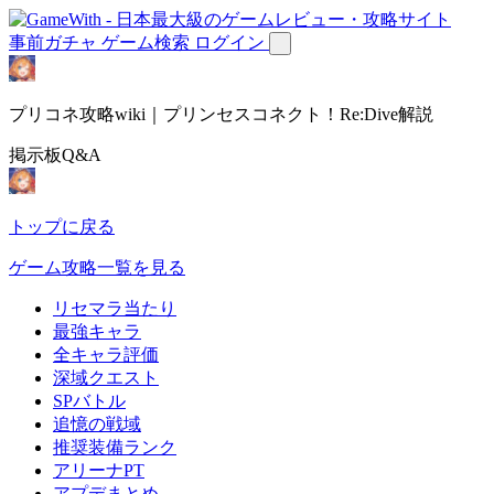
事前ガチャ
ゲーム検索
ログイン
プリコネ攻略wiki｜プリンセスコネクト！Re:Dive解説
掲示板Q&A
トップに戻る
ゲーム攻略一覧を見る
リセマラ当たり
最強キャラ
全キャラ評価
深域クエスト
SPバトル
追憶の戦域
推奨装備ランク
アリーナPT
アプデまとめ