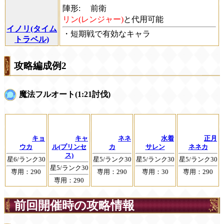
陣形:
前衛
リン(レンジャー)
と代用可能
イノリ(タイム
・短期戦で有効なキャラ
トラベル)
攻略編成例2
魔法フルオート(1:21討伐)
キョ
キャ
ネネ
水着
正月
ウカ
ル(プリンセ
カ
サレン
ネネカ
ス)
星6/ランク30
星5/ランク30
星5/ランク30
星5/ランク30
星5/ランク30
専用：290
専用：290
専用：30
専用：290
専用：290
前回開催時の攻略情報