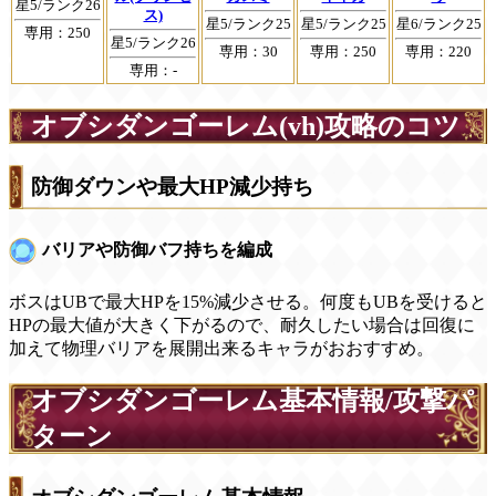
星5/ランク26
ス)
星5/ランク25
星5/ランク25
星6/ランク25
専用：250
星5/ランク26
専用：30
専用：250
専用：220
専用：-
オブシダンゴーレム(vh)攻略のコツ
防御ダウンや最大HP減少持ち
バリアや防御バフ持ちを編成
ボスはUBで最大HPを15%減少させる。何度もUBを受けると
HPの最大値が大きく下がるので、耐久したい場合は回復に
加えて物理バリアを展開出来るキャラがおおすすめ。
オブシダンゴーレム基本情報/攻撃パ
ターン