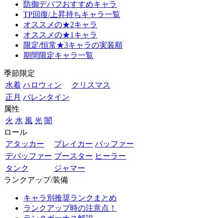
防御デバフおすすめキャラ
TP回復/上昇持ちキャラ一覧
オススメの★2キャラ
オススメの★1キャラ
限定/恒常★3キャラの実装順
期間限定キャラ一覧
季節限定
水着
ハロウィン
クリスマス
正月
バレンタイン
属性
火
水
風
光
闇
ロール
アタッカー
ブレイカー
バッファー
デバッファー
ブースター
ヒーラー
タンク
ジャマー
ランクアップ/装備
キャラ別推奨ランクまとめ
ランクアップ時の注意点！