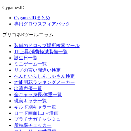
CygamesID
CygamesIDまとめ
専用グロウスフィアパック
プリコネRツール/コラム
装備のドロップ場所検索ツール
TP上昇/消費軽減装備一覧
誕生日一覧
ミニゲーム一覧
リノの言い間違い検定
へんたいふしんしゃさん検定
才能開花ランキングメーカー
出演声優一覧
全キャラ身長/体重一覧
現実キャラ一覧
ギルド別キャラ一覧
ロード画面1コマ漫画
プラチナガチャシミュ
所持率チェッカー