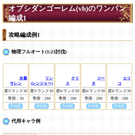
オブシダンゴーレム(vh)のワンパン
編成1
攻略編成例1
物理フルオート(1:21討伐)
水着
リン
クリ
ジー
エリ
サレン
(レンジャー)
ス
タ
コ
星5/ランク30
星5/ランク30
星6/ランク30
星6/ランク30
星6/ランク30
専用：30
専用：290
専用：290
専用：290
専用：290
即発動
即発動
即発動
即発動
即発動
代用キャラ例